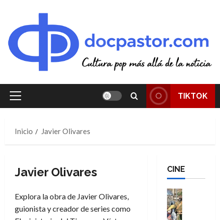
Saltar
al
contenido
TIKTOK
Menú
principal
Inicio
Javier Olivares
CINE
Javier Olivares
Cine
Explora la obra de Javier Olivares,
Cómic
guionista y creador de series como
Literatura