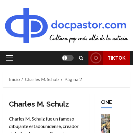
Saltar
al
contenido
TIKTOK
Menú
principal
Inicio
Charles M. Schulz
Página 2
CINE
Charles M. Schulz
Cine
Charles M. Schulz fue un famoso
Cómic
dibujante estadounidense, creador
Literatura