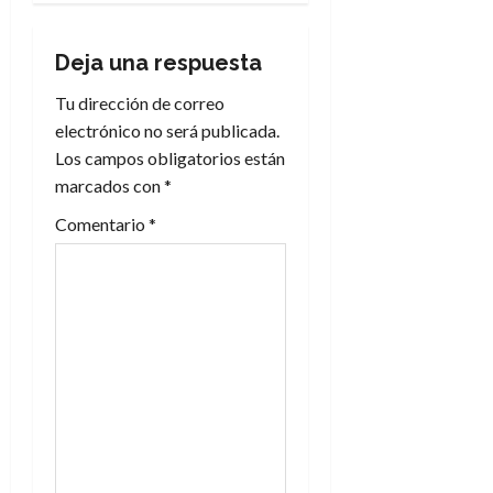
a
c
Deja una respuesta
i
Tu dirección de correo
electrónico no será publicada.
ó
Los campos obligatorios están
n
marcados con
*
Comentario
*
d
e
e
n
t
r