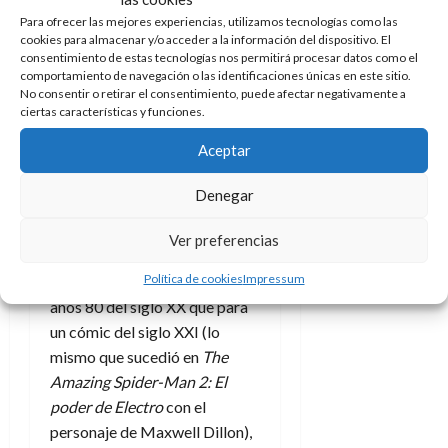
enfrentamiento que habrá
Para ofrecer las mejores experiencias, utilizamos tecnologías como las
cookies para almacenar y/o acceder a la información del dispositivo. El
entre ambas de lo que se habla
consentimiento de estas tecnologías nos permitirá procesar datos como el
es de la importancia de ser
comportamiento de navegación o las identificaciones únicas en este sitio.
nosotros mismos, de
No consentir o retirar el consentimiento, puede afectar negativamente a
ciertas características y funciones.
encontrar nuestro lugar y
poder
vivir una vida que
Aceptar
llamemos propia.
Denegar
Puede que el hecho que inicia
todo sea un poco añejo en su
Ver preferencias
tratamiento, más adecuado
Política de cookies
Impressum
para alguna película de los
años 80 del siglo XX que para
un cómic del siglo XXI (lo
mismo que sucedió en
The
Amazing Spider-Man 2: El
poder de Electro
con el
personaje de Maxwell Dillon),