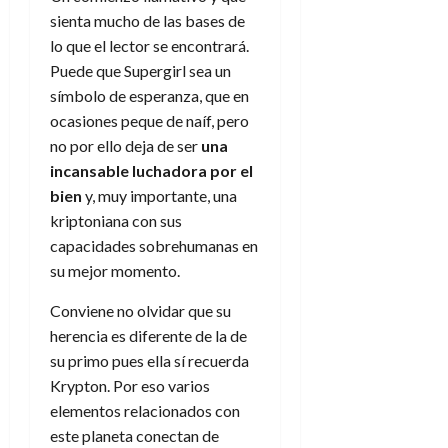
e
t
t
sienta mucho de las bases de
A
o
u
lo que el lector se encontrará.
p
r
r
Puede que Supergirl sea un
o
n
a
c
símbolo de esperanza, que en
o
a
ocasiones peque de naíf, pero
9
l
no por ello deja de ser
una
8
de
i
de
julio
incansable luchadora por el
p
julio
de
bien
y, muy importante, una
s
de
2026
kriptoniana con sus
2026
i
0
capacidades sobrehumanas en
s
0
su mejor momento.
7
Conviene no olvidar que su
de
herencia es diferente de la de
julio
de
su primo pues ella sí recuerda
2026
Krypton. Por eso varios
elementos relacionados con
0
este planeta conectan de