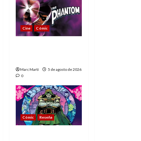
Cine
Cómic
The Phantom, 90 años
del héroe que nunca
muere
Marc Martí
5 de agosto de 2026
0
Cómic
Reseña
La tragedia del Doctor