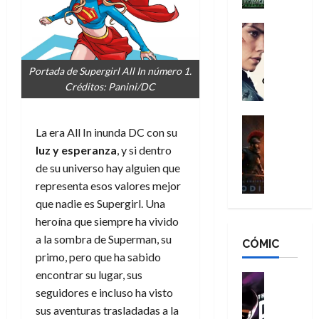
h
n
n
n
é
g
d
:
Cine
r
a
Crítica
N
B
o
d
C
e
r
e
Portada de Supergirl All In número 1.
o
l
w
a
q
Créditos: Panini/DC
r
e
D
n
u
e
a
a
d
e
s
n
y
Cine
N
n
La era All In inunda DC con su
:
e
Crítica
,
e
u
L
luz y esperanza
, y si dentro
D
r
m
w
n
a
o
:
de su universo hay alguien que
e
D
c
O
o
R
j
a
representa esos valores mejor
a
d
m
e
o
y
que nadie es Supergirl. Una
m
i
s
s
r
,
u
heroína que siempre ha vivido
s
d
c
d
m
e
a la sombra de Superman, su
CÓMIC
e
a
a
e
a
r
primo, pero que ha sabido
a
y
t
l
d
e
encontrar su lugar, sus
d
o
e
o
Cine
u
e
c
v
Cómic
seguidores e incluso ha visto
e
r
5
C
T
u
e
s
sus aventuras trasladadas a la
a
de