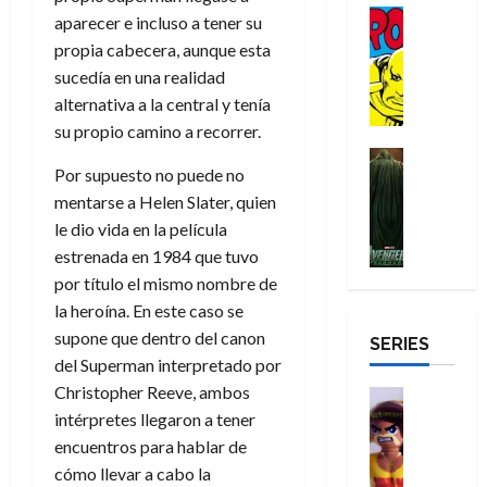
r
n
g
Cómic
t
p
r
e
a
aparecer e incluso a tener su
a
:
i
Reseña
o
e
o
m
p
propia cabecera, aunque esta
D
B
l
r
c
e
o
e
sucedía en una realidad
29
o
r
a
M
t
q
c
r
de
alternativa a la central y tenía
c
a
n
u
a
u
i
o
julio
t
su propio camino a recorrer.
n
t
e
c
e
o
f
de
o
d
e
Cine
r
u
n
n
u
2026
Por supuesto no puede no
r
Cómic
N
y
t
l
u
a
n
Misceláne
mentarse a Helen Slater, quien
D
0
e
l
e
a
n
r
c
V
r
w
a
le dio vida en la película
,
r
c
i
e
o
D
s
estrenada en 1984 que tuvo
e
e
a
o
27
n
o
a
j
l
p
m
por título el mismo nombre de
n
de
g
m
y
o
m
o
u
julio
a
la heroína. En este caso se
a
,
,
y
e
de
p
e
l
supone que dentro del canon
d
SERIES
e
m
a
2026
j
e
r
o
del Superman interpretado por
l
e
s
o
y
e
23
r
0
Christopher Reeve, ambos
e
j
o
Juguetes
r
a
de
e
x
Análisis
o
intérpretes llegaron a tener
c
v
julio
5
s
Series
p
r
u
encuentros para hablar de
i
de
de
22
:
H
e
d
l
l
2026
cómo llevar a cabo la
agosto
de
D
u