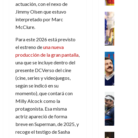
r
e
t
l
de
julio
actuación, con el nexo de
o
l
0
i
l
a
2026
a
de
Jimmy Olsen que estuvo
o
k
m
o
Juguetes
s
2026
n
0
interpretado por Marc
m
H
Análisis
e
e
d
o
0
s
o
Series
McClure.
n
s
e
d
P
d
g
t
p
l
e
l
Para este 2026 está previsto
a
a
o
e
a
M
a
y
n
el estreno de
una nueva
q
r
c
a
y
o
e
Series
producción de la gran pantalla
,
u
a
i
r
m
c
n
Cine
e
d
e
una que se incluye dentro del
v
o
Misceláne
u
P
a
o
n
presente DCVerso del cine
e
C
b
a
l
n
c
l
(cine, series y videojuegos,
u
i
n
a
t
i
30
según se indicó en su
a
l
d
y
i
a
de
31
n
momento), que contará con
y
o
m
Crítica
c
julio
f
de
d
W
Series
l
o
Milly Alcock como la
de
i
i
julio
o
T
W
a
b
2026
protagonista. Esa misma
p
c
de
l
e
E
n
i
ó
actriz apareció de forma
c
2026
0
a
d
R
o
l
a
i
breve en Superman, de 2025, y
c
L
0
a
s
:
l
ó
recoge el testigo de Sasha
u
a
w
t
u
Análisis
D
n