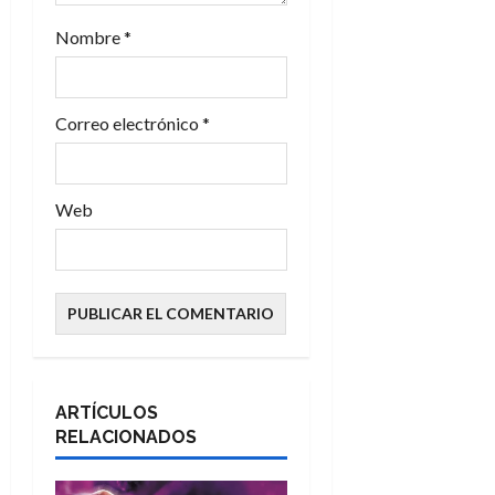
a
Nombre
*
d
a
Correo electrónico
*
s
Web
ARTÍCULOS
RELACIONADOS