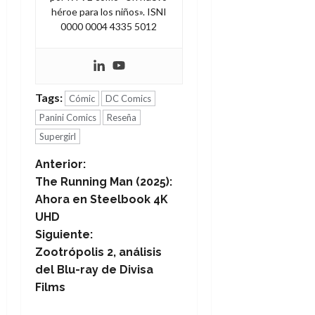
héroe para los niños». ISNI
0000 0004 4335 5012
Tags:
Cómic
DC Comics
Panini Comics
Reseña
Supergirl
N
Anterior:
The Running Man (2025):
a
Ahora en Steelbook 4K
UHD
v
Siguiente:
e
Zootrópolis 2, análisis
del Blu-ray de Divisa
g
Films