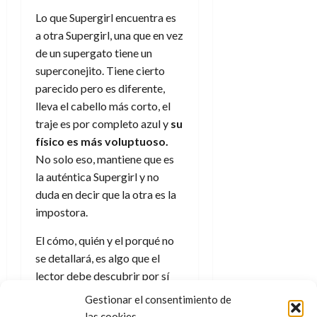
Lo que Supergirl encuentra es
a otra Supergirl, una que en vez
de un supergato tiene un
superconejito. Tiene cierto
parecido pero es diferente,
lleva el cabello más corto, el
traje es por completo azul y
su
físico es más voluptuoso.
No solo eso, mantiene que es
la auténtica Supergirl y no
duda en decir que la otra es la
impostora.
El cómo, quién y el porqué no
se detallará, es algo que el
lector debe descubrir por sí
mismo, pero sí puede
Gestionar el consentimiento de
comentarse que más allá del
las cookies