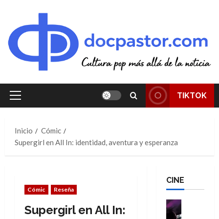
Saltar
al
contenido
TIKTOK
Menú
principal
Inicio
Cómic
Supergirl en All In: identidad, aventura y esperanza
CINE
Cómic
Reseña
Cine
Supergirl en All In:
Cómic