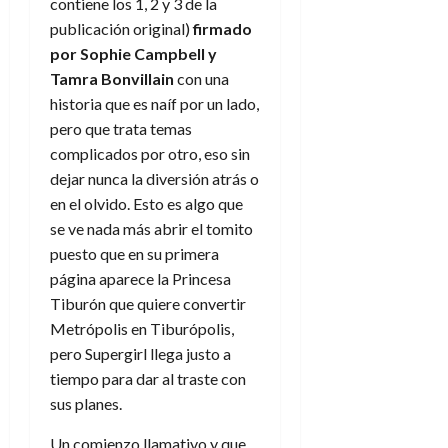
a
d
d
contiene los 1, 2 y 3 de la
:
l
n
b
e
e
publicación original)
firmado
27
e
i
a
i
l
l
de
por Sophie Campbell y
l
p
l
l
a
a
julio
Tamra Bonvillain
con una
o
s
d
i
l
de
W
r
historia que es naíf por un lado,
i
e
2026
d
í
W
i
s
pero que trata temas
l
a
n
E
0
g
y
M
complicados por otro, eso sin
d
e
e
s
u
c
a
dejar nunca la diversión atrás o
6
n
u
n
o
en el olvido. Esto es algo que
de
y
p
d
m
agosto
3
se ve nada más abrir el tomito
e
u
i
o
de
de
puesto que en su primera
l
n
a
2026
c
agosto
página aparece la Princesa
d
t
l
de
o
0
e
o
Tiburón que quiere convertir
2026
n
s
d
Metrópolis en Tiburópolis,
t
20
0
t
e
r
pero Supergirl llega justo a
de
i
n
julio
a
tiempo para dar al traste con
n
o
de
c
sus planes.
o
r
2026
u
d
e
l
Un comienzo llamativo y que
0