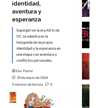
T
identidad,
h
aventura y
e
P
esperanza
h
Cine
a
Cómic
Supergirl en la era All In de
Crítica
n
DC se adentra en la
S
t
búsqueda de la propia
p
o
identidad y la esperanza en
i
m
d
una etapa con aventura y
,
Cine
e
Crítica
conflictos personales.
9
r
S
0
-
p
Doc Pastor
a
M
i
ñ
30 de marzo de 2026
a
d
o
9 minutos de lectura
0
n
e
Cine
s
:
r
Cómic
d
Misceláne
B
-
e
V
r
M
l
e
a
a