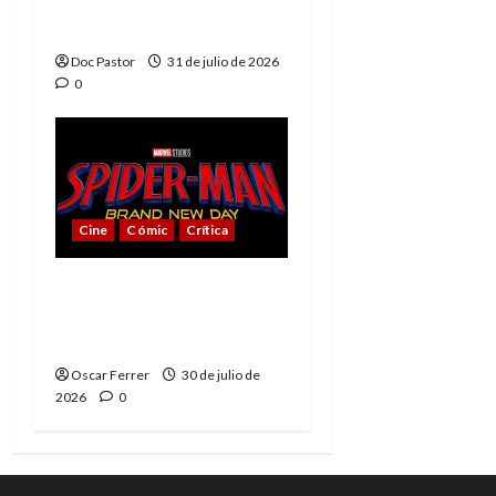
Muerte, el mejor
villano de Marvel
Doc Pastor
31 de julio de 2026
0
Cine
Cómic
Crítica
Spider-Man: Brand New
Day, mejor de lo
esperado
Oscar Ferrer
30 de julio de
2026
0