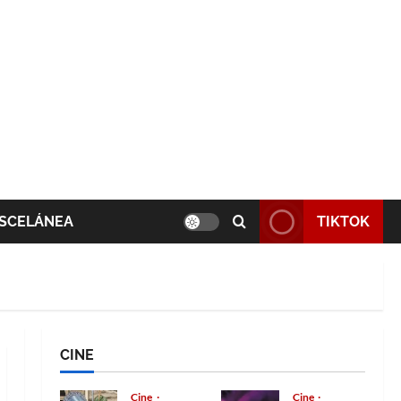
SCELÁNEA
TIKTOK
CINE
Cine
Cine