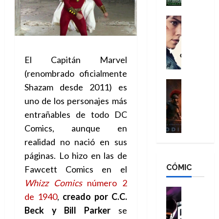
h
n
n
n
é
g
d
:
Cine
r
a
Crítica
N
B
o
d
C
e
r
e
o
l
w
a
q
El Capitán Marvel
r
e
D
n
u
e
a
(renombrado oficialmente
a
d
e
s
n
y
Cine
N
n
Shazam desde 2011) es
:
e
Crítica
,
e
u
uno de los personajes más
L
D
r
m
w
n
a
entrañables de todo DC
o
:
e
D
c
O
o
R
j
a
Comics, aunque en
a
d
m
e
o
y
m
realidad no nació en sus
i
s
s
r
,
u
páginas. Lo hizo en las de
s
d
c
d
m
e
CÓMIC
e
a
a
Fawcett Comics en el
e
a
r
a
y
t
l
d
Whizz Comics
número 2
e
d
o
e
o
Cine
u
de 1940
,
creado por C.C.
e
c
v
Cómic
e
r
5
Beck y Bill Parker
se
C
T
u
e
s
a
de