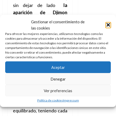
sin dejar de lado
la
aparición de Djimon
Hounsou
(bien conocido
Gestionar el consentimiento de
por haber sido Juba en
las cookies
Gladiator
) que interpreta
Para ofrecer las mejores experiencias, utilizamos tecnologías como las
cookies para almacenar y/o acceder a la información del dispositivo. El
al Mago que otorga sus
consentimiento de estas tecnologías nos permitirá procesar datos como el
poderes al protagonista y
comportamiento de navegación o las identificaciones únicas en este sitio.
No consentir o retirar el consentimiento, puede afectar negativamente a
al
gran John Glover como
ciertas características y funciones.
Sivana Sr.
con una
Aceptar
actuación que está a su
habitual nivel de calidad.
Denegar
Todos ellos componen un
Ver preferencias
amplio y variopinto reparto
Política de cookies
Impressum
que logra estar
equilibrado, teniendo cada