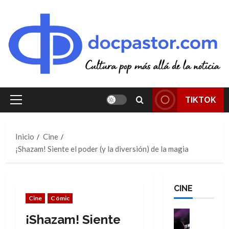
Saltar
al
contenido
TIKTOK
Menú
principal
Inicio
Cine
¡Shazam! Siente el poder (y la diversión) de la magia
CINE
Cine
Cómic
Cine
¡Shazam! Siente
Cómic