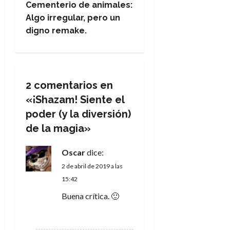
v
Cementerio de animales:
e
Algo irregular, pero un
digno remake.
g
a
c
2 comentarios en
«
¡Shazam! Siente el
i
poder (y la diversión)
ó
de la magia
»
n
Oscar
dice:
2 de abril de 2019 a las
d
15:42
e
Buena crítica. 🙂
e
RESPONDER