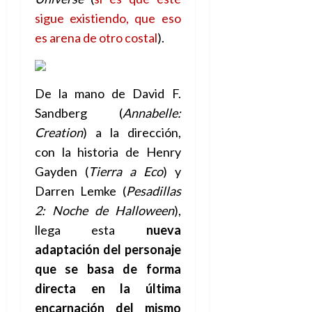
a
d
d
:
l
n
b
e
sigue existiendo, que eso
e
27
e
i
a
i
l
l
de
es arena de otro costal
).
l
p
l
l
a
a
julio
o
s
d
i
l
de
W
r
i
e
2026
d
í
W
i
s
l
a
De la mano de David F.
n
E
0
g
y
M
d
e
Sandberg (
Annabelle:
e
s
u
c
a
6
Creation
) a la dirección,
n
u
n
o
de
y
p
con la historia de Henry
d
m
agosto
3
e
u
i
o
de
Gayden (
Tierra a Eco
) y
de
l
n
a
2026
c
agosto
Darren Lemke (
Pesadillas
d
t
l
de
o
0
2: Noche de Halloween
),
e
o
2026
n
s
d
llega esta
nueva
t
20
0
t
e
r
de
adaptación del personaje
i
n
julio
a
que se basa de forma
n
o
de
c
o
directa en la última
r
2026
u
d
e
l
encarnación del mismo
0