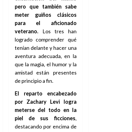
e
t
t
pero que también sabe
A
o
u
meter guiños clásicos
p
r
r
o
n
para el aficionado
a
c
o
veterano.
Los tres han
a
9
logrado comprender qué
l
8
de
tenían delante y hacer una
i
de
julio
p
julio
aventura adecuada, en la
de
s
de
2026
que la magia, el humor y la
2026
i
0
amistad están presentes
s
0
de principio a fin.
7
El reparto encabezado
de
julio
por Zachary Levi logra
de
meterse del todo en la
2026
piel de sus ficciones
,
0
destacando por encima de