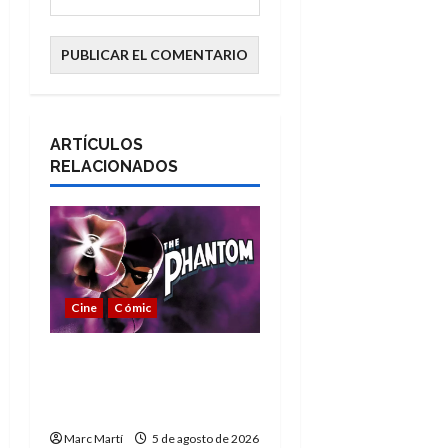
ARTÍCULOS
RELACIONADOS
Cine
Cómic
The Phantom, 90 años
del héroe que nunca
muere
Marc Martí
5 de agosto de 2026