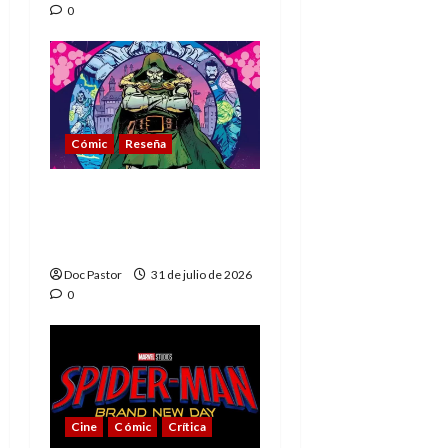
0
Cómic
Reseña
La tragedia del Doctor
Muerte, el mejor
villano de Marvel
Doc Pastor
31 de julio de 2026
0
Cine
Cómic
Crítica