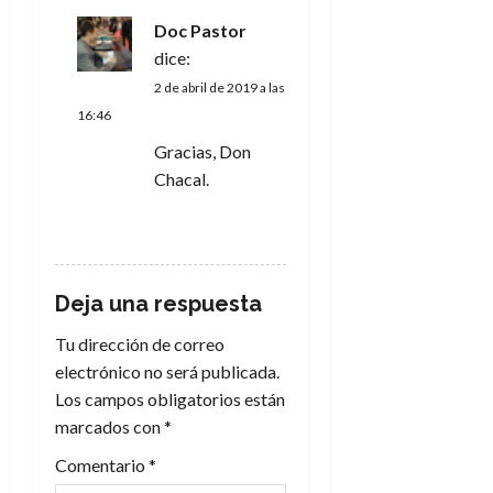
n
Doc Pastor
t
dice:
2 de abril de 2019 a las
r
16:46
a
Gracias, Don
Chacal.
d
RESPONDER
a
s
Deja una respuesta
Tu dirección de correo
electrónico no será publicada.
Los campos obligatorios están
marcados con
*
Comentario
*