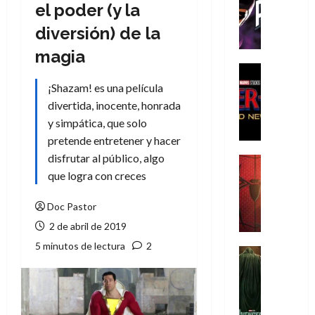
T
el poder (y la
h
diversión) de la
e
P
magia
h
Cine
a
Cómic
¡Shazam! es una película
Crítica
n
divertida, inocente, honrada
S
t
y simpática, que solo
p
o
pretende entretener y hacer
i
m
d
disfrutar al público, algo
,
Cine
e
Crítica
que logra con creces
9
r
S
0
-
p
Doc Pastor
a
M
i
ñ
2 de abril de 2019
a
d
o
5 minutos de lectura
2
n
e
Cine
s
:
r
Cómic
d
Misceláne
B
-
e
V
r
M
l
e
a
a