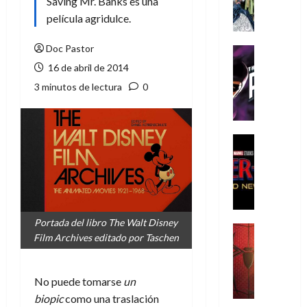
Saving Mr. Banks es una
A
m
película agridulce.
í
m
Doc Pastor
Cine
e
Cómic
16 de abril de 2014
g
T
3 minutos de lectura
0
u
h
s
e
t
P
a
h
Cine
L
a
Cómic
Crítica
a
n
S
L
t
p
i
o
i
g
m
Portada del libro The Walt Disney
d
a
,
Cine
Film Archives editado por Taschen
e
Crítica
d
9
r
S
e
0
-
p
l
a
No puede tomarse
un
M
i
o
ñ
biopic
como una traslación
a
d
s
o