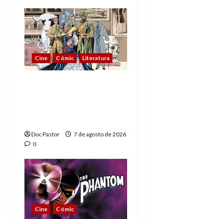
Cine
Cómic
Literatura
A mí me gusta La Liga
de los Hombres
Extraordinarios (parte
1)
Doc Pastor
7 de agosto de 2026
0
Cine
Cómic