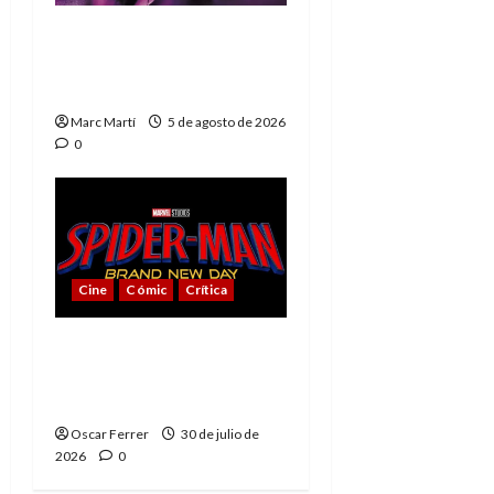
The Phantom, 90 años
del héroe que nunca
muere
Marc Martí
5 de agosto de 2026
0
Cine
Cómic
Crítica
Spider-Man: Brand New
Day, mejor de lo
esperado
Oscar Ferrer
30 de julio de
2026
0