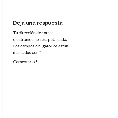
g
a
Deja una respuesta
c
Tu dirección de correo
i
electrónico no será publicada.
Los campos obligatorios están
ó
marcados con
*
n
Comentario
*
d
e
e
n
t