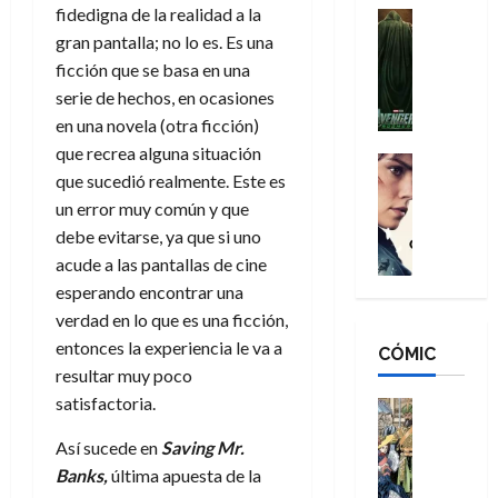
fidedigna de la realidad a la
n
e
H
Cine
s
:
r
Cómic
gran pantalla; no lo es. Es una
o
d
Misceláne
B
-
m
e
ficción que se basa en una
V
r
M
b
l
serie de hechos, en ocasiones
e
a
a
r
h
en una novela (otra ficción)
n
n
n
e
é
que recrea alguna situación
g
d
:
Cine
s
r
que sucedió realmente. Este es
a
Crítica
N
B
E
o
d
C
un error muy común y que
e
r
x
e
o
l
w
a
debe evitarse, ya que si uno
t
q
r
e
D
n
r
acude a las pantallas de cine
u
e
a
a
d
a
e
esperando encontrar una
s
n
y
N
o
n
verdad en lo que es una ficción,
:
e
,
e
r
u
entonces la experiencia le va a
D
CÓMIC
r
m
w
d
n
resultar muy poco
o
:
e
D
i
c
o
R
satisfactoria.
j
a
Cine
n
a
m
e
Cómic
o
y
a
m
Así sucede en
Saving Mr.
s
Literatura
s
r
,
r
u
A
d
Banks,
última apuesta de la
c
d
m
i
e
m