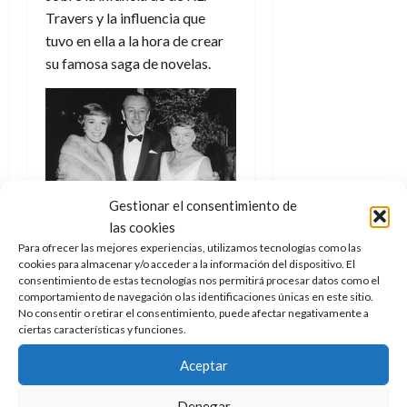
e
julio
e
i
a
Travers y la influencia que
i
l
l
de
l
p
l
l
a
tuvo en ella a la hora de crear
2026
a
o
s
d
i
l
W
su famosa saga de novelas.
0
r
i
e
d
í
W
i
s
l
a
n
E
g
y
M
d
e
e
s
u
c
a
6
n
u
n
o
de
y
p
d
m
agosto
3
e
u
i
o
de
de
Gestionar el consentimiento de
l
Julie Andrews, Walt Disney y
n
a
2026
c
agosto
las cookies
d
t
P.L. Travers
l
de
o
0
Para ofrecer las mejores experiencias, utilizamos tecnologías como las
e
o
2026
n
cookies para almacenar y/o acceder a la información del dispositivo. El
s
Con todo, y a pesar de estar
d
t
20
consentimiento de estas tecnologías nos permitirá procesar datos como el
0
t
e
suavizados y edulcorados, se
r
comportamiento de navegación o las identificaciones únicas en este sitio.
de
i
n
No consentir o retirar el consentimiento, puede afectar negativamente a
captan perfectamente la
julio
a
ciertas características y funciones.
n
o
de
c
tensión del ambiente, los
o
r
2026
u
problemas en el guión, el
Aceptar
d
e
l
0
hartazgo por parte de Travers
e
t
t
Denegar