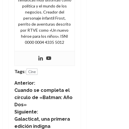
política y el mundo de los
negocios. Creador del
personaje infantil Frost,
perrito de aventuras descrito
por RTVE como «Un nuevo
héroe para los niños». ISNI
0000 0004 4335 5012
Tags:
Cine
N
Anterior:
Cuando se completa el
a
círculo de «Batman: Año
Dos»
v
Siguiente:
e
Galacticat, una primera
edición indigna