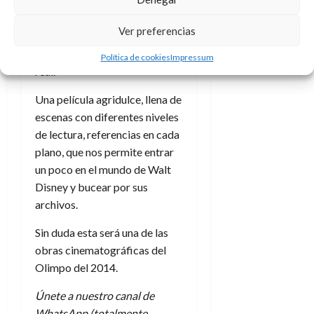
y Disney, e incluso se muestra
A
o
u
el cómo la autora no fue
p
r
r
Ver preferencias
o
n
invitada al pase de estreno,
a
c
o
algo que sucedió en la vida
Política de cookies
Impressum
a
real.
9
l
8
de
i
Una película agridulce, llena de
de
julio
p
julio
de
escenas con diferentes niveles
s
de
2026
de lectura, referencias en cada
2026
i
plano, que nos permite entrar
0
s
0
un poco en el mundo de Walt
Disney y bucear por sus
7
archivos.
de
julio
Sin duda esta será una de las
de
2026
obras cinematográficas del
Olimpo del 2014.
0
Únete a nuestro canal de
WhatsApp (totalmente