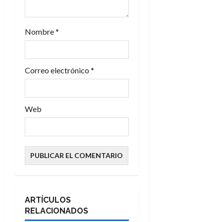
r
a
Nombre
*
d
Correo electrónico
*
a
s
Web
ARTÍCULOS
RELACIONADOS