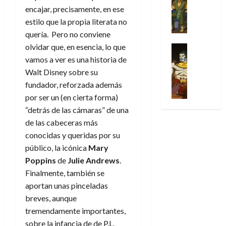
Series
t
s
p
h
2026
p
c
de
encajar, precisamente, en ese
X
u
o
r
o
ó
c
2026
estilo que la propia literata no
0
-
r
:
i
m
a
i
M
quería. Pero no conviene
0
a
e
m
e
l
ó
e
olvidar que, en esencia, lo que
p
l
e
Series
n
D
n
n
Análisis
o
o
r
vamos a ver es una historia de
a
o
d
’
Cómic
p
p
a
j
Walt Disney sobre su
c
e
X
9
c
t
s
e
t
fundador, reforzada además
M
-
7
o
i
i
a
o
a
por ser un (en cierta forma)
M
(
n
m
m
u
r
r
“detrás de las cámaras” de una
e
2
q
i
p
n
E
v
n
de las cabeceras más
×
u
s
r
a
x
e
’
4
conocidas y queridas por su
i
m
e
l
t
l
9
)
s
o
público, la icónica
Mary
s
e
r
7
:
t
y
i
y
Poppins
de
Julie Andrews
.
a
30
(
A
ó
l
o
e
ñ
Finalmente, también se
de
2
p
l
a
n
n
o
julio
aportan unas pinceladas
×
o
a
a
e
d
de
breves, aunque
3
c
f
m
s
a
2026
29
)
tremendamente importantes,
a
i
a
d
d
de
:
0
l
sobre la infancia de de P.L.
n
b
e