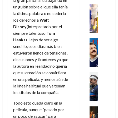
s
la gran pantalla, trabajando en
o
s
e
23
0
k
e
j
o
Juguetes
un guión sobre el que ella tenía
r
(
de
H
x
Análisis
o
c
v
p
la última palabra o no cedería
julio
5
o
Series
p
r
u
i
a
de
de
los derechos a
Walt
P
g
e
d
l
l
2026
r
agosto
Disney
(interpretado por el
l
a
r
e
t
l
t
de
a
siempre talentoso
Tom
0
n
i
l
a
2026
a
e
y
e
Hanks
). Lejos de ser algo
m
o
Series
s
n
1
0
m
n
Cine
e
e
sencillo, esos días más bien
d
o
)
o
Misceláne
P
n
s
e
estuvieron llenos de tensiones,
d
C
b
l
t
p
l
e
discusiones y tiranteces ya que
7
u
i
a
o
e
a
M
de
la autora en realidad no quería
a
l
y
q
r
c
a
agosto
que su creación se convirtiera
n
y
m
Crítica
u
a
i
de
r
d
en una película, y menos aún de
W
Series
o
e
d
e
2026
v
o
T
W
b
la línea habitual que ya tenían
a
o
n
e
l
0
e
E
i
n
los títulos de la compañía.
c
l
a
d
R
l
t
i
30
c
L
a
Todo esto queda claro en la
:
i
a
de
31
u
a
w
u
Análisis
película, aunque “pasado por
c
julio
f
de
l
s
Cómic
:
n
de
i
i
un poco de azúcar” para
julio