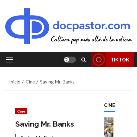
Saltar
al
contenido
TIKTOK
Menú
principal
Inicio
Cine
Saving Mr. Banks
CINE
Cine
Cine
Saving Mr. Banks
Cómic
Literatura