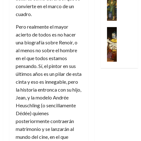
Series
t
s
p
h
2026
p
c
de
convierte en el marco de un
X
u
o
r
o
ó
c
2026
0
cuadro.
-
r
:
i
m
a
i
M
0
a
e
m
e
l
ó
Pero realmente el mayor
e
p
l
e
Series
n
D
n
acierto de todos es no hacer
n
Análisis
o
o
r
a
o
d
’
Cómic
una biografía sobre Renoir, o
p
p
a
j
c
e
X
9
c
al menos no sobre el hombre
t
s
e
t
M
-
7
o
i
i
en el que todos estamos
a
o
a
M
(
n
m
m
u
pensando. Sí, el pintor en sus
r
r
e
2
q
i
p
n
E
v
últimos años es un pilar de esta
n
×
u
s
r
a
x
e
cinta y eso es innegable, pero
’
4
i
m
e
l
t
l
la historia entronca con su hijo,
9
)
s
o
s
e
r
7
:
Jean, y la modelo Andrée
t
y
i
y
a
30
(
A
Heuschling (o sencillamente
ó
l
o
e
ñ
de
2
p
l
a
n
Dédée) quienes
n
o
julio
×
o
a
a
e
d
posteriormente contraerán
de
3
c
f
m
s
a
2026
matrimonio y se lanzarán al
29
)
a
i
a
d
d
de
mundo del cine, en el que
:
0
l
n
b
e