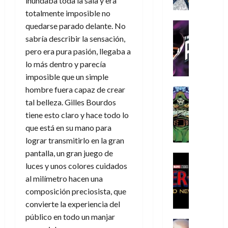
inundaba toda la sala y era
a
a
e
a
o
r
í
y
t
totalmente imposible no
l
d
s
e
m
o
e
o
Cine
u
quedarse parado delante. No
(
e
c
v
Cómic
e
r
p
sabría describir la sensación,
5
g
T
u
e
s
a
a
pero era pura pasión, llegaba a
de
u
h
a
r
p
r
r
agosto
lo más dentro y parecía
s
e
n
t
e
e
t
de
imposible que un simple
t
P
d
i
r
s
2026
e
a
hombre fuera capaz de crear
h
o
c
Cómic
a
u
1
0
L
a
Reseña
l
a
tal belleza. Gilles Bourdos
d
n
)
L
a
n
a
l
o
tiene esto claro y hace todo lo
a
a
L
t
n
,
c
que está en su mano para
7
t
i
o
o
f
o
30
lograr transmitirlo en la gran
de
r
g
m
s
ó
m
de
agosto
pantalla, un gran juego de
a
a
,
t
Cine
r
julio
p
de
luces y unos colores cuidados
g
Cómic
d
9
a
m
de
2026
l
Crítica
e
al milímetro hacen una
e
0
l
2026
u
e
S
0
d
l
a
g
composición preciosista, que
l
j
0
p
i
o
ñ
i
a
convierte la experiencia del
a
i
a
s
o
a
r
a
público en todo un manjar
d
d
H
Cómic
s
d
e
v