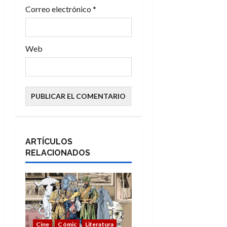
a
Correo electrónico
*
s
Web
ARTÍCULOS
RELACIONADOS
Cine
Cómic
Literatura