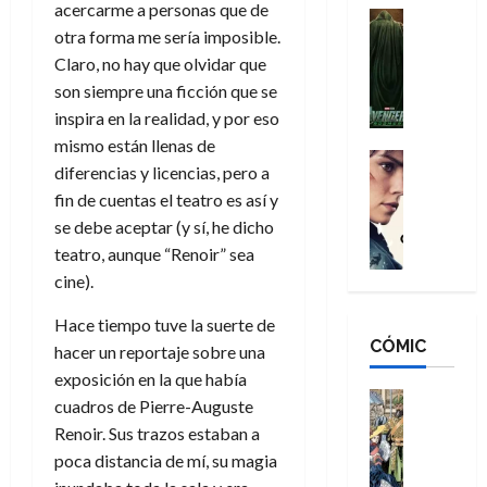
acercarme a personas que de
n
e
H
Cine
s
otra forma me sería imposible.
:
r
Cómic
o
d
Misceláne
B
-
Claro, no hay que olvidar que
m
e
V
r
M
b
son siempre una ficción que se
l
e
a
a
r
h
inspira en la realidad, y por eso
n
n
n
e
é
mismo están llenas de
g
d
:
Cine
s
r
diferencias y licencias, pero a
a
Crítica
N
B
E
o
fin de cuentas el teatro es así y
d
C
e
r
x
e
o
l
se debe aceptar (y sí, he dicho
w
a
t
q
r
e
D
teatro, aunque “Renoir” sea
n
r
u
e
a
a
d
cine).
a
e
s
n
y
N
o
n
:
e
Hace tiempo tuve la suerte de
,
e
r
u
D
CÓMIC
r
m
w
hacer un reportaje sobre una
d
n
o
:
e
D
i
c
exposición en la que había
o
R
j
a
Cine
n
a
cuadros de Pierre-Auguste
m
e
Cómic
o
y
a
m
Renoir. Sus trazos estaban a
s
Literatura
s
r
,
r
u
poca distancia de mí, su magia
A
d
c
d
m
i
e
m