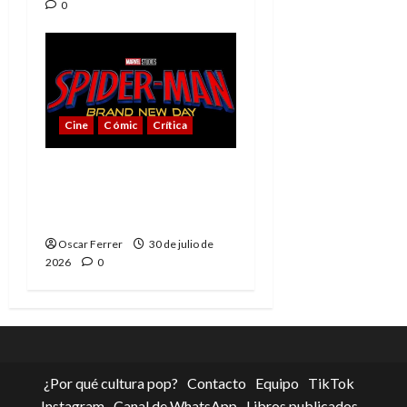
0
Cine
Cómic
Crítica
Spider-Man: Brand New
Day, mejor de lo
esperado
Oscar Ferrer
30 de julio de
2026
0
¿Por qué cultura pop?
Contacto
Equipo
TikTok
Instagram
Canal de WhatsApp
Libros publicados