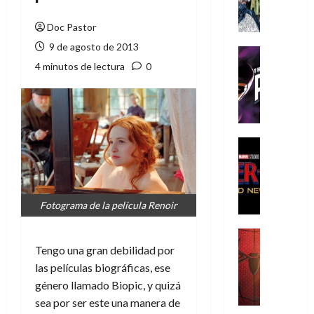
A
m
Doc Pastor
í
9 de agosto de 2013
m
Cine
e
Cómic
4 minutos de lectura
0
g
T
u
h
s
e
t
P
a
h
Cine
L
a
Cómic
Crítica
a
n
S
L
t
p
i
o
Fotograma de la película Renoir
i
g
m
d
a
,
Cine
e
Crítica
d
9
Tengo una gran debilidad por
r
S
e
0
las películas biográficas, ese
-
p
l
a
género llamado Biopic, y quizá
M
i
o
ñ
sea por ser este una manera de
a
d
s
o