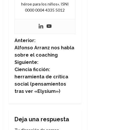
héroe para los niños». ISNI
0000 0004 4335 5012
N
Anterior:
Alfonso Arranz nos habla
a
sobre el coaching
Siguiente:
v
Ciencia ficción:
e
herramienta de crítica
social (pensamientos
g
tras ver «Elysium»)
a
c
Deja una respuesta
i
Tu dirección de correo