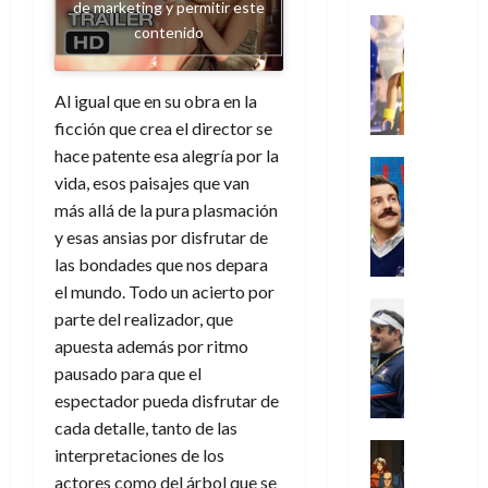
s
o
s
e
de marketing y permitir este
23
0
k
e
j
o
Juguetes
r
(
contenido
de
H
x
Análisis
o
c
v
p
julio
5
o
Series
p
r
u
i
a
de
de
P
g
e
d
l
l
Al igual que en su obra en la
2026
r
agosto
l
a
r
e
t
l
t
de
ficción que crea el director se
a
0
n
i
l
a
2026
a
e
hace patente esa alegría por la
y
e
m
o
Series
s
n
1
vida, esos paisajes que van
0
m
n
Cine
e
e
d
o
)
o
Misceláne
más allá de la pura plasmación
P
n
s
e
d
C
b
l
y esas ansias por disfrutar de
t
p
l
e
7
u
i
a
o
e
a
las bondades que nos depara
M
de
a
l
y
q
r
c
el mundo. Todo un acierto por
a
agosto
n
y
m
Crítica
u
a
i
de
r
parte del realizador, que
d
W
Series
o
e
d
e
2026
v
apuesta además por ritmo
o
T
W
b
a
o
n
e
pausado para que el
l
0
e
E
i
n
c
l
a
d
R
espectador pueda disfrutar de
l
t
i
30
c
L
a
:
cada detalle, tanto de las
i
a
de
31
u
a
w
u
Análisis
c
interpretaciones de los
julio
f
de
l
s
Cómic
:
n
de
i
i
actores como del árbol que se
julio