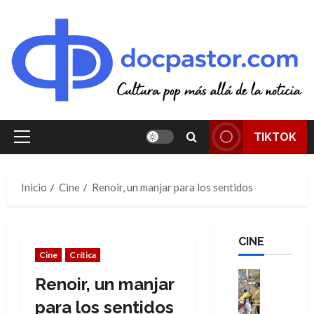
Saltar
al
contenido
TIKTOK
Menú
principal
Inicio
Cine
Renoir, un manjar para los sentidos
CINE
Cine
Crítica
Cine
Renoir, un manjar
Cómic
Literatura
para los sentidos