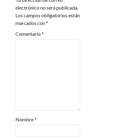
electrónico no será publicada.
ó
Los campos obligatorios están
n
marcados con
*
Comentario
*
d
e
e
n
t
r
a
Nombre
*
d