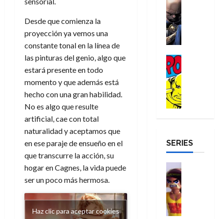
sensorial.
e
Reseña
e
o
d
e
p
e
r
E
l
m
e
j
e
n
Desde que comienza la
-
l
D
b
l
a
t
t
proyección ya vemos una
M
V
o
r
h
d
i
u
constante tonal en la línea de
a
i
c
e
é
e
d
r
n
las pinturas del genio, algo que
g
Cómic
t
s
r
e
a
a
:
i
Reseña
estará presente en todo
o
E
o
m
p
D
B
l
r
x
momento y que además está
e
o
e
29
o
r
a
M
t
q
c
r
hecho con una gran habilidad.
de
c
a
n
u
r
u
i
o
No es algo que resulte
julio
t
n
t
e
a
e
o
f
de
artificial, cae con total
o
d
e
r
o
n
n
u
2026
naturalidad y aceptamos que
r
N
y
t
r
u
a
n
SERIES
D
0
en ese paraje de ensueño en el
e
l
e
d
n
r
c
r
w
a
que transcurre la acción, su
,
i
c
i
o
D
s
Juguetes
e
hogar en Cagnes, la vida puede
n
a
o
27
o
a
j
Análisis
l
a
m
ser un poco más hermosa.
n
de
Series
m
y
o
m
r
u
julio
a
H
,
,
y
e
i
de
e
l
u
e
m
a
2026
j
o
Haz clic para aceptar cookies
r
l
l
e