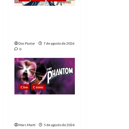
A mí me gusta La Liga
de los Hombres
Extraordinarios (parte
1)
Doc Pastor
7 de agosto de 2026
0
Cine
Cómic
The Phantom, 90 años
del héroe que nunca
muere
Marc Martí
5 de agosto de 2026