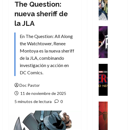
Literatura
The Question:
A
nueva sheriff de
m
í
la JLA
m
Cine
e
Cómic
En The Question: All Along
g
T
the Watchtower, Renee
u
h
Montoya es la nueva sheriff
s
e
de la JLA, combinando
t
P
investigación y acción en
a
h
Cine
L
a
Cómic
DC Comics.
Crítica
a
n
S
L
t
Doc Pastor
p
i
o
11 de noviembre de 2025
i
g
m
5 minutos de lectura
0
d
a
,
Cine
e
Crítica
d
9
r
S
e
0
-
p
l
a
M
i
o
ñ