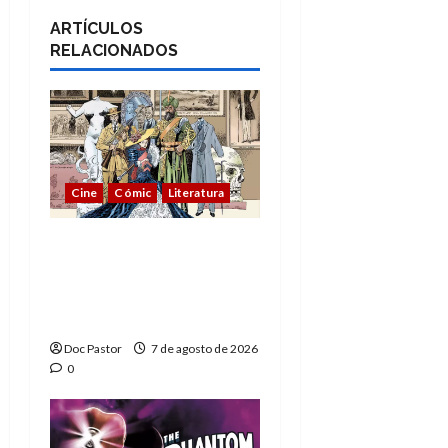
ARTÍCULOS
RELACIONADOS
Cine
Cómic
Literatura
A mí me gusta La Liga
de los Hombres
Extraordinarios (parte
1)
Doc Pastor
7 de agosto de 2026
0