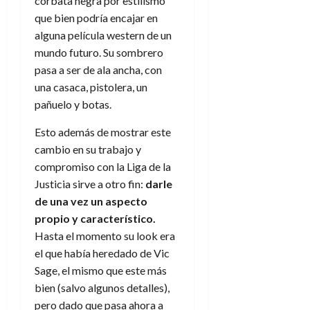
corbata negra por estilismo
e
t
t
que bien podría encajar en
A
o
u
alguna película western de un
p
r
r
o
n
mundo futuro. Su sombrero
a
c
o
pasa a ser de ala ancha, con
a
una casaca, pistolera, un
9
l
8
de
pañuelo y botas.
i
de
julio
p
julio
de
Esto además de mostrar este
s
de
2026
cambio en su trabajo y
2026
i
compromiso con la Liga de la
0
s
0
Justicia sirve a otro fin:
darle
de una vez
un aspecto
7
propio y característico.
de
julio
Hasta el momento su look era
de
el que había heredado de Vic
2026
Sage, el mismo que este más
0
bien (salvo algunos detalles),
pero dado que pasa ahora a