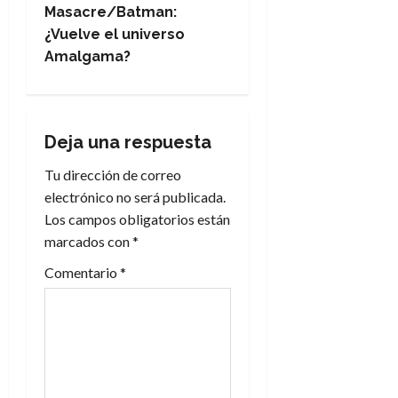
v
Masacre/Batman:
e
¿Vuelve el universo
Amalgama?
g
a
Deja una respuesta
c
Tu dirección de correo
i
electrónico no será publicada.
Los campos obligatorios están
ó
marcados con
*
n
Comentario
*
d
e
e