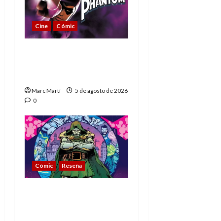
Cine
Cómic
The Phantom, 90 años
del héroe que nunca
muere
Marc Martí
5 de agosto de 2026
0
Cómic
Reseña
La tragedia del Doctor
Muerte, el mejor
villano de Marvel