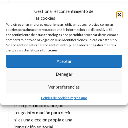
El guion de Alex Segura tiene
Gestionar el consentimiento de
sus flaquezas y sus fortalezas.
las cookies
En el apartado del primero es
Para ofrecer las mejores experiencias, utilizamos tecnologías como las
que
quizá la parte de
cookies para almacenar y/o acceder a la información del dispositivo. El
investigación no es todo lo
consentimiento de estas tecnologías nos permitirá procesar datos como el
comportamiento de navegación o las identificaciones únicas en este sitio.
fluida que debería, y de
No consentir o retirar el consentimiento, puede afectar negativamente a
igual forma su resolución es
ciertas características y funciones.
algo apresurada.
La elección
Aceptar
de los villanos responsables,
sin indicar quiénes son en aras
Denegar
de evitar destripes a todos los
lectores, se presenta algo
Ver preferencias
extraña y más metida con
calzador que orgánica. Pero, y
Política de cookies
Impressum
es un pero importante, no
tengo información para decir
si es una elección propia o una
imposición editorial.