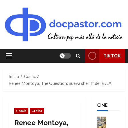
Saltar
al
contenido
TIKTOK
Menú
principal
Inicio
Cómic
Renee Montoya, The Question: nueva sheriff de la JLA
CINE
Cómic
Crítica
Cine
Renee Montoya,
Cómic