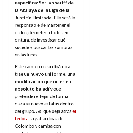
a
d
d
específica: Ser la sheriff de
de
:
0
l
n
b
e
e
julio
la Atalaya de la Liga de la
e
i
a
i
l
l
de
Justicia Ilimitada.
Ella será la
l
p
l
l
a
2026
a
o
s
responsable de mantener el
d
i
l
W
0
r
i
orden, de meter a todos en
e
d
í
W
i
s
l
a
n
cintura, de investigar qué
E
g
y
M
d
e
sucede y buscar las sombras
e
s
u
c
a
en las luces.
6
n
u
n
o
de
y
p
d
m
Este cambio en su dinámica
agosto
3
e
u
i
o
de
de
trae
un nuevo uniforme, una
l
n
a
2026
c
agosto
modificación que no es en
d
t
l
de
o
0
absoluto baladí
y que
e
o
2026
n
s
pretende reflejar de forma
d
t
20
0
t
e
clara su nuevo estatus dentro
r
de
i
n
del grupo. Así que deja atrás
el
julio
a
n
o
de
c
fedora
, la gabardina a lo
o
r
2026
u
Colombo y camisa con
d
e
l
0