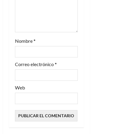
n
t
r
a
Nombre
*
d
Correo electrónico
*
a
s
Web