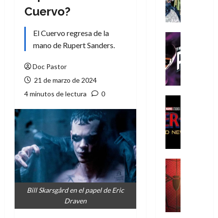
A
Cuervo?
m
í
El Cuervo regresa de la
m
Cine
e
mano de Rupert Sanders.
Cómic
g
T
u
h
Doc Pastor
s
e
21 de marzo de 2024
t
P
4 minutos de lectura
0
a
h
Cine
L
a
Cómic
Crítica
a
n
S
L
t
p
i
o
i
g
m
d
a
,
Cine
e
Crítica
d
9
r
S
e
0
Bill Skarsgård en el papel de Eric
-
p
l
a
Draven
M
i
o
ñ
a
d
s
o