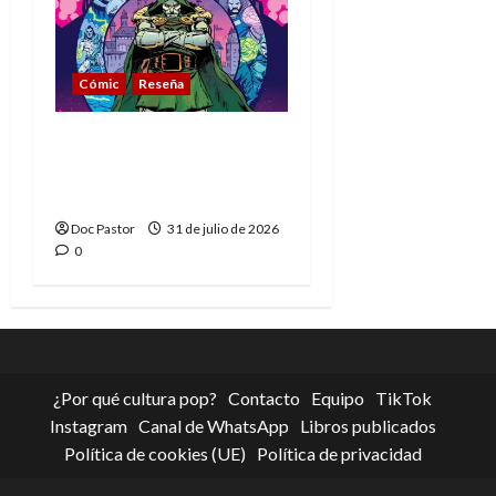
Cómic
Reseña
La tragedia del Doctor
Muerte, el mejor
villano de Marvel
Doc Pastor
31 de julio de 2026
0
¿Por qué cultura pop?
Contacto
Equipo
TikTok
Instagram
Canal de WhatsApp
Libros publicados
Política de cookies (UE)
Política de privacidad