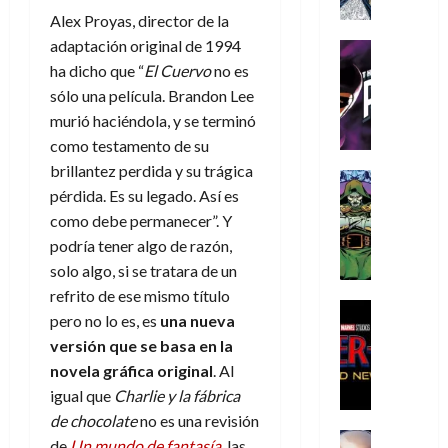
a
a
e
a
o
r
Alex Proyas, director de la
í
y
t
l
d
s
e
m
o
adaptación original de 1994
e
o
Cine
u
(
e
c
v
Cómic
ha dicho que “
El Cuervo
no es
e
r
p
5
g
T
u
e
s
a
sólo una película. Brandon Lee
a
de
u
h
a
r
p
r
r
murió haciéndola, y se terminó
agosto
s
e
n
t
e
e
t
de
como testamento de su
t
P
d
i
r
s
2026
e
brillantez perdida y su trágica
a
h
o
c
Cómic
a
u
1
0
pérdida. Es su legado. Así es
L
a
Reseña
l
a
d
n
)
L
a
n
como debe permanecer”. Y
a
l
o
a
a
L
t
n
,
podría tener algo de razón,
c
7
t
i
o
o
f
o
solo algo, si se tratara de un
30
de
r
g
m
s
ó
m
de
refrito de ese mismo título
agosto
a
a
,
t
Cine
r
julio
p
de
pero no lo es, es
una nueva
g
Cómic
d
9
a
m
de
2026
l
versión que se basa en la
Crítica
e
e
0
l
2026
u
e
S
0
novela gráfica original
. Al
d
l
a
g
l
j
0
p
i
o
igual que
Charlie y la fábrica
ñ
i
a
a
i
a
s
o
a
r
de chocolate
no es una revisión
a
d
d
H
Cómic
s
d
e
de
Un mundo de fantasía
, las
v