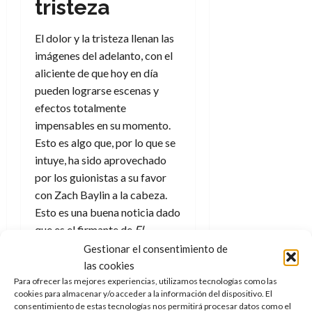
e
tristeza
julio
e
i
a
i
l
l
de
l
p
l
l
a
2026
a
El dolor y la tristeza llenan las
o
s
d
i
l
W
0
r
imágenes del adelanto, con el
i
e
d
í
W
i
s
aliciente de que hoy en día
l
a
n
E
g
y
M
pueden lograrse escenas y
d
e
e
s
u
c
a
efectos totalmente
6
n
u
n
o
impensables en su momento.
de
y
p
d
m
agosto
3
Esto es algo que, por lo que se
e
u
i
o
de
de
intuye, ha sido aprovechado
l
n
a
2026
c
agosto
por los guionistas a su favor
d
t
l
de
o
0
e
o
con Zach Baylin a la cabeza.
2026
n
s
d
Esto es una buena noticia dado
t
20
0
t
e
r
que es el firmante de
El
de
i
n
julio
a
método Williams
,
Gran
Gestionar el consentimiento de
n
o
de
c
Turismo
y
Creed III
, aunque
las cookies
o
r
2026
u
hay que matizar que
la
Para ofrecer las mejores experiencias, utilizamos tecnologías como las
d
e
l
cookies para almacenar y/o acceder a la información del dispositivo. El
0
historia es obra de William
e
t
t
consentimiento de estas tecnologías nos permitirá procesar datos como el