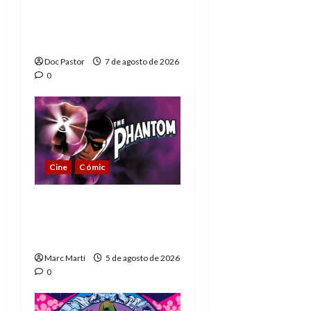
de los Hombres
Extraordinarios (parte
1)
Doc Pastor
7 de agosto de 2026
0
Cine
Cómic
The Phantom, 90 años
del héroe que nunca
muere
Marc Martí
5 de agosto de 2026
0