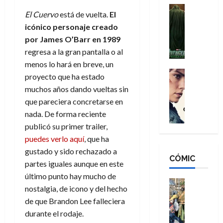
n
e
H
Cine
s
El Cuervo
está de vuelta.
El
:
r
Cómic
o
d
icónico personaje creado
Misceláne
B
-
m
e
V
por James O’Barr en 1989
r
M
b
l
e
a
a
regresa a la gran pantalla o al
r
h
n
n
n
e
é
menos lo hará en breve, un
g
d
:
Cine
s
r
proyecto que ha estado
a
Crítica
N
B
E
o
muchos años dando vueltas sin
d
C
e
r
x
e
que pareciera concretarse en
o
l
w
a
t
q
nada. De forma reciente
r
e
D
n
r
u
e
a
publicó su primer trailer,
a
d
a
e
s
n
y
N
puedes verlo aquí
, que ha
o
n
:
e
,
e
r
gustado y sido rechazado a
u
D
CÓMIC
r
m
w
d
n
partes iguales aunque en este
o
:
e
D
i
c
último punto hay mucho de
o
R
j
a
Cine
n
a
nostalgia, de icono y del hecho
m
e
Cómic
o
y
a
m
de que Brandon Lee falleciera
s
Literatura
s
r
,
r
u
A
d
c
durante el rodaje.
d
m
i
e
m