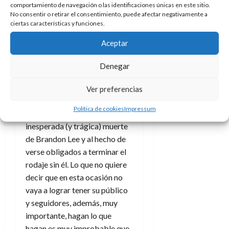
A
Josef Schneider
en la que
o
comportamiento de navegación o las identificaciones únicas en este sitio.
u
p
No consentir o retirar el consentimiento, puede afectar negativamente a
r
será su introducción en la
r
ciertas características y funciones.
o
n
a
pantalla grande.
c
o
Aceptar
a
No es probable que esta
9
l
nueva
El Cuervo
llegue a los
8
de
Denegar
i
de
julio
niveles de culto y repercusión
p
julio
de
de la cinta de 1994, pero no
Ver preferencias
s
de
2026
hay que olvidar que en gran
2026
i
Política de cookies
Impressum
0
parte eso sucedió por la
s
0
inesperada (y trágica) muerte
de Brandon Lee y al hecho de
7
de
verse obligados a terminar el
julio
rodaje sin él. Lo que no quiere
de
decir que en esta ocasión no
2026
vaya a lograr tener su público
0
y seguidores, además, muy
importante, hagan lo que
hagan es muy improbable que