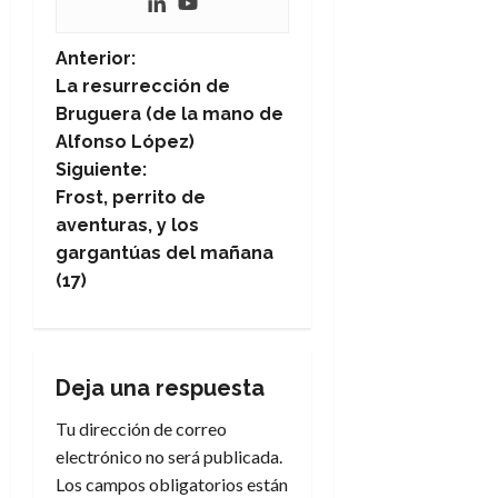
N
Anterior:
La resurrección de
a
Bruguera (de la mano de
Alfonso López)
v
Siguiente:
e
Frost, perrito de
aventuras, y los
g
gargantúas del mañana
(17)
a
c
i
Deja una respuesta
Tu dirección de correo
ó
electrónico no será publicada.
n
Los campos obligatorios están