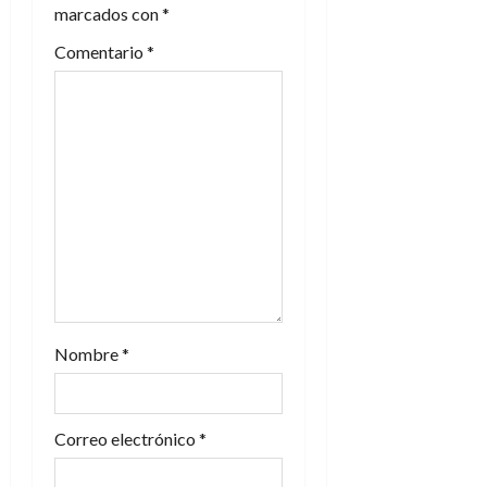
marcados con
*
d
Comentario
*
e
e
n
t
r
a
d
Nombre
*
a
s
Correo electrónico
*