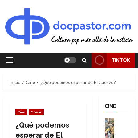
Saltar
al
contenido
TIKTOK
Menú
principal
Inicio
Cine
¿Qué podemos esperar de El Cuervo?
CINE
Cine
Cómic
Cine
¿Qué podemos
Cómic
Literatura
esperar de El