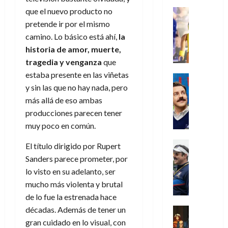
s
o
s
e
23
0
k
e
j
que el nuevo producto no
o
Juguetes
r
(
de
H
x
Análisis
o
c
pretende ir por el mismo
v
p
julio
5
o
Series
p
r
u
i
a
camino. Lo básico está ahí,
la
de
de
P
g
e
d
l
l
2026
r
agosto
historia de amor, muerte,
l
a
r
e
t
l
t
de
tragedia y venganza
que
a
0
n
i
l
a
2026
a
e
estaba presente en las viñetas
y
e
m
o
Series
s
n
1
0
m
n
y sin las que no hay nada, pero
Cine
e
e
d
o
)
o
Misceláne
P
n
más allá de eso ambas
s
e
d
C
b
l
t
p
l
producciones parecen tener
e
7
u
i
a
o
e
a
M
muy poco en común.
de
a
l
y
q
r
c
a
agosto
n
y
m
Crítica
u
a
i
El título dirigido por Rupert
de
r
d
W
Series
o
e
d
e
2026
Sanders parece prometer, por
v
o
T
W
b
a
o
n
e
lo visto en su adelanto, ser
l
0
e
E
i
n
c
l
mucho más violenta y brutal
a
d
R
l
t
i
30
de lo fue la estrenada hace
c
L
a
:
i
a
de
31
u
a
w
décadas. Además de tener un
u
Análisis
c
julio
f
de
l
s
Cómic
:
n
gran cuidado en lo visual, con
de
i
i
julio