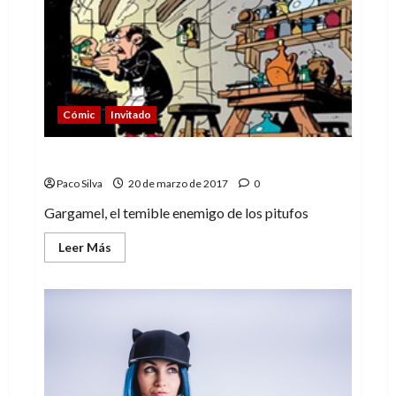
Cómic
Invitado
Gargamel, el temible hechicero
Paco Silva
20 de marzo de 2017
0
Gargamel, el temible enemigo de los pitufos
Leer
Leer Más
más
acerca
de
Gargamel,
el
temible
hechicero