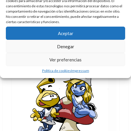
acerca
cookies para almacenar y/o acceder a la información del dispositivo. El
de
consentimiento de estas tecnologías nos permitirá procesar datos como el
Ewan
comportamiento de navegación o las identificaciones únicas en este sitio.
McGregor
es
No consentir o retirar el consentimiento, puede afectar negativamente a
Jesús,
ciertas características y funciones.
no
Jesucristo
Aceptar
Denegar
Ver preferencias
Política de cookies
Impressum