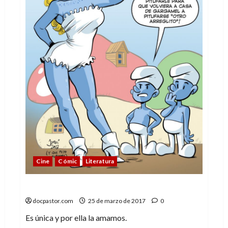
Cine
Cómic
Literatura
Por qué amamos a la Pitufina
docpastor.com
25 de marzo de 2017
0
Es única y por ella la amamos.