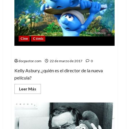
no
ser
Cine
Cómic
Los divertidos Pitufos de Asbury
docpastor.com
22 de marzo de 2017
0
Kelly Asbury, ¿quién es el director de la nueva
película?
Leer
Leer Más
más
acerca
de
Los
divertidos
Pitufos
de
Asbury