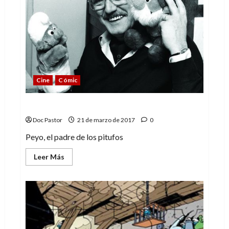
Cine
Cómic
Llamadme Peyo
Doc Pastor
21 de marzo de 2017
0
Peyo, el padre de los pitufos
Leer
Leer Más
más
acerca
de
Llamadme
Peyo