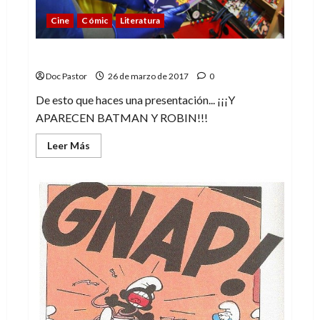
Cine
Cómic
Literatura
¡¡¡Santa presentación, Batman!!!
Doc Pastor
26 de marzo de 2017
0
De esto que haces una presentación... ¡¡¡Y
APARECEN BATMAN Y ROBIN!!!
Leer
Leer Más
más
acerca
de
¡¡¡Santa
presentación,
Batman!!!