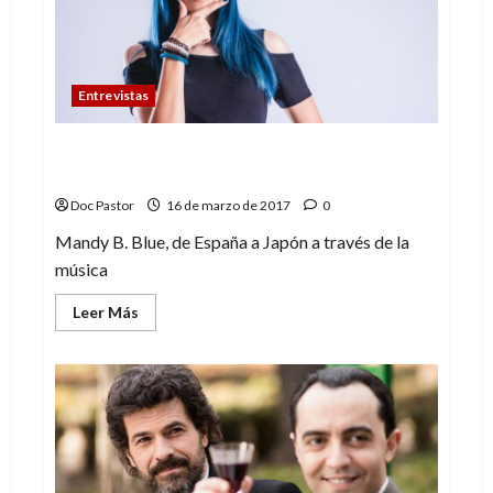
Entrevistas
Siempre he cantado, desde que tengo
memoria – Mandy B.Blue
Doc Pastor
16 de marzo de 2017
0
Mandy B. Blue, de España a Japón a través de la
música
Leer
Leer Más
más
acerca
de
Siempre
he
cantado,
desde
que
tengo
memoria
–