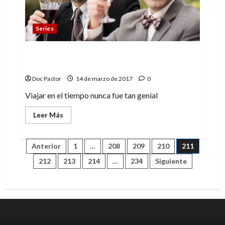
Mandy
B.Blue
Series
3 (geniales) cameos históricos en series
sobre el tiempo
Doc Pastor
14 de marzo de 2017
0
Viajar en el tiempo nunca fue tan genial
Leer
Leer Más
más
acerca
de
3
Paginación
Anterior
1
…
208
209
210
211
(geniales)
cameos
212
213
214
…
234
Siguiente
históricos
de
en
series
sobre
entradas
el
tiempo