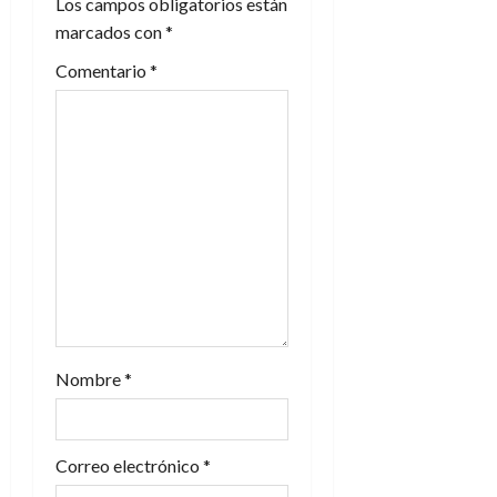
Los campos obligatorios están
marcados con
*
ó
Comentario
*
n
d
e
e
n
t
r
Nombre
*
a
d
Correo electrónico
*