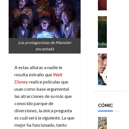
a
M
i
o
ñ
a
d
s
o
n
e
H
Cine
s
:
r
Cómic
o
d
Misceláne
B
-
m
e
V
r
M
b
l
e
Los protagonistas de Mansión
a
a
r
h
n
encantada
n
n
e
é
g
d
:
Cine
s
r
a
Crítica
N
B
E
o
d
A estas alturas a nadie le
C
e
r
x
e
o
l
resulta extraño que
Walt
w
a
t
q
r
e
D
n
Disney
realice películas que
r
u
e
a
a
d
a
e
usan como base argumental
s
n
y
N
o
n
las atracciones de su más que
:
e
,
e
r
u
conocido parque de
D
CÓMIC
r
m
w
d
n
diversiones, la única pregunta
o
:
e
D
i
c
es cuál será la siguiente. La que
o
R
j
a
Cine
n
a
m
e
mejor ha funcionado, tanto
Cómic
o
y
a
m