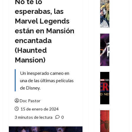
No te lo
Cómic
Literatura
esperabas, las
A
Marvel Legends
m
í
están en Mansión
m
Cine
encantada
e
Cómic
g
T
(Haunted
u
h
Mansion)
s
e
t
P
Un inesperado cameo en
a
h
Cine
L
una de las últimas películas
a
Cómic
Crítica
a
n
de Disney.
S
L
t
p
i
o
Doc Pastor
i
g
m
15 de enero de 2024
d
a
,
Cine
3 minutos de lectura
0
e
Crítica
d
9
r
S
e
0
-
p
l