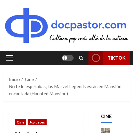
Saltar
al
contenido
TIKTOK
Menú
principal
Inicio
Cine
No te lo esperabas, las Marvel Legends están en Mansión
encantada (Haunted Mansion)
CINE
Cine
Juguetes
Cine