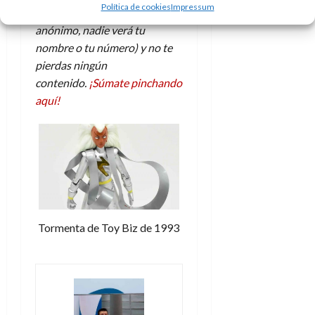
d
Política de cookies
Impressum
e
l
WhatsApp (totalmente
0
e
t
t
anónimo, nadie verá tu
A
o
u
nombre o tu número) y no te
p
r
r
pierdas ningún
o
n
a
contenido.
¡Súmate pinchando
c
o
a
aquí!
9
l
8
de
i
de
julio
p
julio
de
s
de
2026
2026
i
0
s
0
7
Tormenta de Toy Biz de 1993
de
julio
de
2026
0