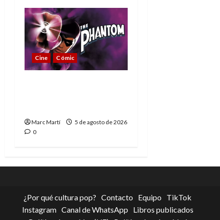
Cine
Cómic
The Phantom, 90 años
del héroe que nunca
muere
Marc Martí
5 de agosto de 2026
0
¿Por qué cultura pop?
Contacto
Equipo
TikTok
Instagram
Canal de WhatsApp
Libros publicados