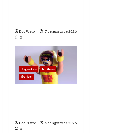
A mí me gusta La Liga
de los Hombres
Extraordinarios (parte
1)
Doc Pastor
7 de agosto de 2026
0
Juguetes
Análisis
Series
Hulk Hogan en
Playmobil: un
homenaje a una
leyenda de la WWE
Doc Pastor
6 de agosto de 2026
0