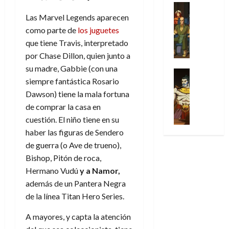
31
u
a
w
u
Análisis
c
julio
f
de
l
s
Cómic
:
Las Marvel Legends aparecen
n
de
i
i
julio
Series
t
s
p
h
2026
como parte de
los juguetes
p
c
de
X
u
o
r
o
ó
que tiene Travis, interpretado
c
2026
0
-
r
:
i
m
a
i
por Chase Dillon, quien junto a
M
0
a
e
m
e
l
ó
su madre, Gabbie (con una
e
p
l
e
Series
n
D
n
siempre fantástica Rosario
n
Análisis
o
o
r
a
o
d
’
Cómic
Dawson) tiene la mala fortuna
p
p
a
j
c
e
X
9
c
t
de comprar la casa en
s
e
t
M
-
7
o
i
i
a
cuestión. El niño tiene en su
o
a
M
(
n
m
m
u
r
haber las figuras de Sendero
r
e
2
q
i
p
n
E
v
de guerra (o Ave de trueno),
n
×
u
s
r
a
x
e
Bishop, Pitón de roca,
’
4
i
m
e
l
t
l
9
Hermano Vudú
y a Namor,
)
s
o
s
e
r
7
:
además de un Pantera Negra
t
y
i
y
a
30
(
A
ó
de la línea Titan Hero Series.
l
o
e
ñ
de
2
p
l
a
n
n
o
julio
×
o
A mayores, y capta la atención
a
a
e
d
de
3
c