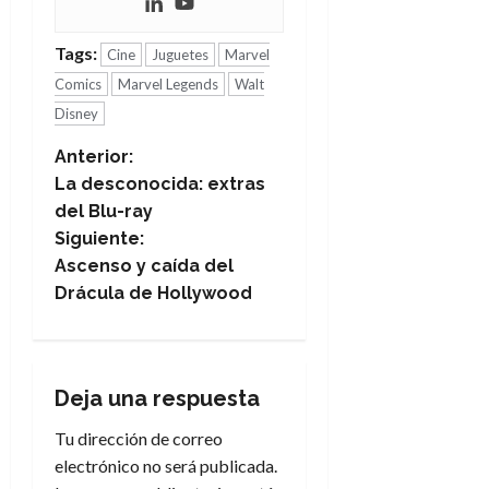
Tags:
Cine
Juguetes
Marvel
Comics
Marvel Legends
Walt
Disney
N
Anterior:
La desconocida: extras
a
del Blu-ray
Siguiente:
v
Ascenso y caída del
e
Drácula de Hollywood
g
a
Deja una respuesta
c
Tu dirección de correo
electrónico no será publicada.
i