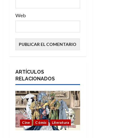
a
s
Web
ARTÍCULOS
RELACIONADOS
Cine
Cómic
Literatura