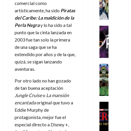
s
Literatura
s
r
,
comercial como
r
u
A
d
c
d
m
i
artísticamente, ha sido
Piratas
e
m
a
a
e
a
o
r
del Caribe: La maldición de la
í
y
t
l
d
s
e
Perla Negra
y lo ha sido a tal
m
o
e
o
Cine
u
(
punto que la cinta lanzada en
e
c
v
Cómic
e
r
p
5
g
2003 fue tan solo la primera
T
u
e
s
a
a
de
u
h
a
r
de una saga que se ha
p
r
r
agosto
s
e
n
t
e
extendido por años y de la que,
e
t
de
t
P
d
i
r
s
2026
quizá, se sigan lanzando
e
a
h
o
c
Cómic
a
u
1
aventuras.
0
L
a
Reseña
l
a
d
n
)
L
a
n
a
l
o
a
Por otro lado no han gozado
a
L
t
n
,
c
de tan buena aceptación
7
t
i
o
o
f
o
30
de
Jungle Cruise
o
La mansión
r
g
m
s
ó
m
de
agosto
encantada
original que tuvo a
a
a
,
t
Cine
r
julio
p
de
Eddie Murphy de
g
Cómic
d
9
a
m
de
2026
l
Crítica
e
e
0
protagonista, mejor fue el
l
2026
u
e
S
0
d
l
a
g
l
especial directo a Disney +,
j
0
p
i
o
ñ
i
a