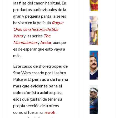
,
,
y
e
i
de
e
las filas del canon habitual. En
l
u
e
m
a
2026
j
o
r
productos audiovisuales de la
l
l
e
s
o
s
e
gran y pequeña pantalla se les
23
0
k
e
j
o
Juguetes
r
(
de
ha visto en la película
Rogue
H
x
Análisis
o
c
v
p
julio
5
o
Series
One: Una historia de Star
p
r
u
i
a
de
de
P
g
e
d
Wars
y las series
The
l
l
2026
r
agosto
l
a
r
e
t
Mandalorian
y
Andor
, aunque
l
t
de
a
0
n
i
l
a
2026
a
e
es de esperar que esto vaya a
y
e
m
o
Series
s
n
1
más.
0
m
n
Cine
e
e
d
o
)
o
Misceláne
P
n
s
e
d
Este casco de shoretrooper de
C
b
l
t
p
l
e
Star Wars creado por Hasbro
7
u
i
a
o
e
a
M
de
Pulse está
pensado de forma
a
l
y
q
r
c
a
agosto
n
mas que evidente para el
y
m
Crítica
u
a
i
de
r
d
W
Series
coleccionista adulto
, para
o
e
d
e
2026
v
o
T
W
b
esos que gustan de tener su
a
o
n
e
l
0
e
E
i
n
c
propia sección de trofeos
l
a
d
R
l
t
i
como si fueran un
ewok
30
c
L
a
:
i
a
de