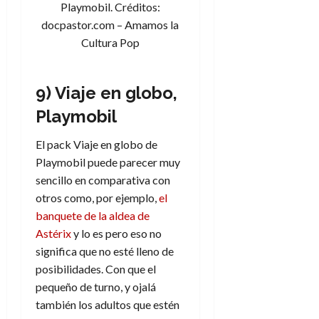
f
m
s
a
2026
Playmobil. Créditos:
29
)
a
i
a
d
d
de
docpastor.com – Amamos la
:
0
l
n
b
e
e
julio
Cultura Pop
e
i
a
i
l
l
de
l
p
l
l
a
2026
a
o
s
d
i
l
W
9) Viaje en globo,
0
r
i
e
d
í
W
i
s
l
a
n
Playmobil
E
g
y
M
d
e
e
s
u
c
a
El pack Viaje en globo de
6
n
u
n
o
Playmobil puede parecer muy
de
y
p
d
m
agosto
3
sencillo en comparativa con
e
u
i
o
de
de
otros como, por ejemplo,
el
l
n
a
2026
c
agosto
banquete de la aldea de
d
t
l
de
o
0
e
o
Astérix
y lo es pero eso no
2026
n
s
d
significa que no esté lleno de
t
20
0
t
e
r
posibilidades. Con que el
de
i
n
julio
a
pequeño de turno, y ojalá
n
o
de
c
también los adultos que estén
o
r
2026
u