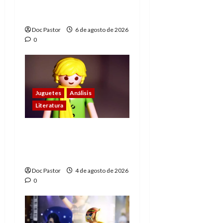
homenaje a una
leyenda de la WWE
Doc Pastor
6 de agosto de 2026
0
Juguetes
Análisis
Literatura
El principito de
Playmobil conquista
con su sencillez
Doc Pastor
4 de agosto de 2026
0