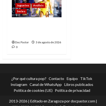
Juguetes
Análisis
Series
Playmobil y WWE Raw:
primeras impresiones
de la línea
Doc Pastor
3 de agosto de 2026
0
¿Por qué cultura pop?
Contacto
Equipo
TikTok
Instagram
Canal de WhatsApp
Libros publicados
Política de cookies (UE)
Política de privacidad
2013-2026 | Editado en Zaragoza por docpastor.com |