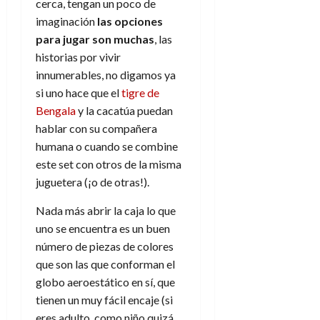
cerca, tengan un poco de
d
e
l
0
imaginación
las opciones
e
t
t
A
para jugar son muchas
, las
o
u
p
r
historias por vivir
r
o
n
a
innumerables, no digamos ya
c
o
si uno hace que el
tigre de
a
9
Bengala
y la cacatúa puedan
l
8
de
hablar con su compañera
i
de
julio
humana o cuando se combine
p
julio
de
s
este set con otros de la misma
de
2026
2026
i
juguetera (¡o de otras!).
0
s
0
Nada más abrir la caja lo que
uno se encuentra es un buen
7
de
número de piezas de colores
julio
que son las que conforman el
de
globo aeroestático en sí, que
2026
tienen un muy fácil encaje (si
0
eres adulto, como niño quizá