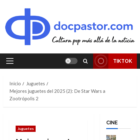
Saltar
al
contenido
TIKTOK
Menú
principal
Inicio
Juguetes
Mejores juguetes del 2025 (2): De Star Wars a
Zootrópolis 2
CINE
Juguetes
Cine