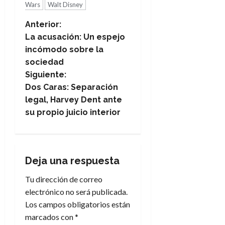
Wars
Walt Disney
N
Anterior:
La acusación: Un espejo
a
incómodo sobre la
sociedad
v
Siguiente:
e
Dos Caras: Separación
legal, Harvey Dent ante
g
su propio juicio interior
a
c
Deja una respuesta
i
Tu dirección de correo
electrónico no será publicada.
ó
Los campos obligatorios están
n
marcados con
*