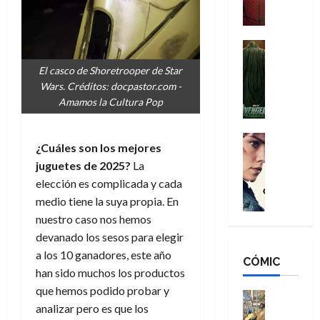
a
M
i
o
ñ
a
d
s
o
n
e
H
Cine
s
:
r
Cómic
o
d
El casco de Shoretrooper de Star
Misceláne
B
-
m
e
Wars. Créditos: docpastor.com -
V
r
M
b
l
Amamos la Cultura Pop
e
a
a
r
h
n
n
n
e
é
g
d
:
Cine
s
r
¿Cuáles son los mejores
a
Crítica
N
B
E
o
juguetes de 2025?
La
d
C
e
r
x
e
o
l
elección es complicada y cada
w
a
t
q
r
e
D
medio tiene la suya propia. En
n
r
u
e
a
a
d
nuestro caso nos hemos
a
e
s
n
y
N
o
n
devanado los sesos para elegir
:
e
,
e
r
u
a los 10 ganadores, este año
D
CÓMIC
r
m
w
d
n
han sido muchos los productos
o
:
e
D
i
c
que hemos podido probar y
o
R
j
a
Cine
n
a
m
analizar pero es que los
e
Cómic
o
y
a
m