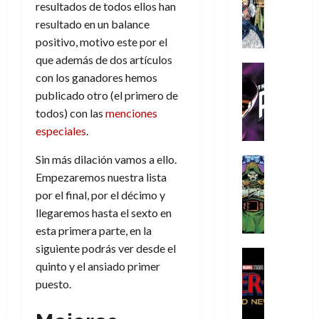
s
Literatura
s
resultados de todos ellos han
r
,
r
u
A
d
c
d
m
resultado en un balance
i
e
m
a
a
e
a
o
r
positivo, motivo este por el
í
y
t
l
d
s
e
que además de dos artículos
m
o
e
o
Cine
u
(
con los ganadores hemos
e
c
v
Cómic
e
r
p
5
publicado otro (el primero de
g
T
u
e
s
a
a
de
u
h
todos) con las
menciones
a
r
p
r
r
agosto
s
e
n
t
especiales
.
e
e
t
de
t
P
d
i
r
s
2026
e
a
Sin más dilación vamos a ello.
h
o
c
Cómic
a
u
1
0
L
a
Reseña
l
a
Empezaremos nuestra lista
d
n
)
L
a
n
a
l
o
por el final, por el décimo y
a
a
L
t
n
,
c
llegaremos hasta el sexto en
7
t
i
o
o
f
o
30
esta primera parte, en la
de
r
g
m
s
ó
m
de
agosto
siguiente podrás ver desde el
a
a
,
t
Cine
r
julio
p
de
quinto y el ansiado primer
g
Cómic
d
9
a
m
de
2026
l
Crítica
e
puesto.
e
0
l
2026
u
e
S
0
d
l
a
g
l
j
0
p
i
o
ñ
i
a