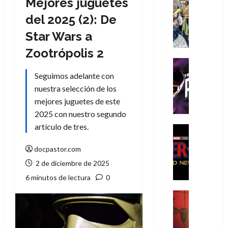
Mejores juguetes
Cómic
Literatura
del 2025 (2): De
A
Star Wars a
m
í
Zootrópolis 2
m
Cine
e
Cómic
Seguimos adelante con
g
T
nuestra selección de los
u
h
mejores juguetes de este
s
e
2025 con nuestro segundo
t
P
artículo de tres.
a
h
Cine
L
a
Cómic
Crítica
docpastor.com
a
n
S
L
t
2 de diciembre de 2025
p
i
o
6 minutos de lectura
0
i
g
m
d
a
,
Cine
e
Crítica
d
9
r
S
e
0
-
p
l