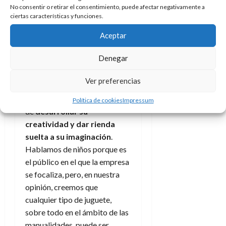
Arena, Jovi
No consentir o retirar el consentimiento, puede afectar negativamente a
ciertas características y funciones.
Jovi lleva más de ochenta años
Aceptar
trabajando para que los niños
puedan jugar, divertirse y,
Denegar
sobre todo, disfrutar con las
manualidades, investigando,
Ver preferencias
innovando y descubriendo
nuevas maneras
Política de cookies
Impressum
de
desarrollar su
creatividad y dar rienda
suelta a su imaginación
.
Hablamos de niños porque es
el público en el que la empresa
se focaliza, pero, en nuestra
opinión, creemos que
cualquier tipo de juguete,
sobre todo en el ámbito de las
manualidades, puede ser