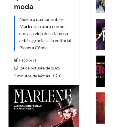
A
moda
m
í
Nuestra opinión sobre
m
Cine
e
Marlene, la obra que nos
Cómic
g
T
narra la vida de la famosa
u
h
actriz, gracias a la editorial
s
e
Planeta Cómic.
t
P
a
h
Cine
Paco Silva
L
a
Cómic
24 de octubre de 2025
Crítica
a
n
S
L
5 minutos de lectura
0
t
p
i
o
i
g
m
d
a
,
Cine
e
Crítica
d
9
r
S
e
0
-
p
l
a
M
i
o
ñ
a
d
s
o