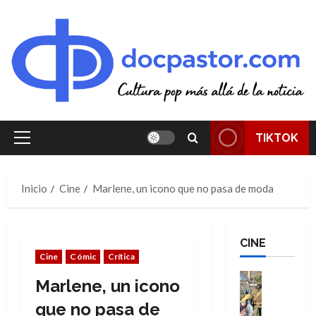
Saltar
al
contenido
TIKTOK
Menú
principal
Inicio
Cine
Marlene, un icono que no pasa de moda
CINE
Cine
Cómic
Crítica
Cine
Marlene, un icono
Cómic
Literatura
que no pasa de