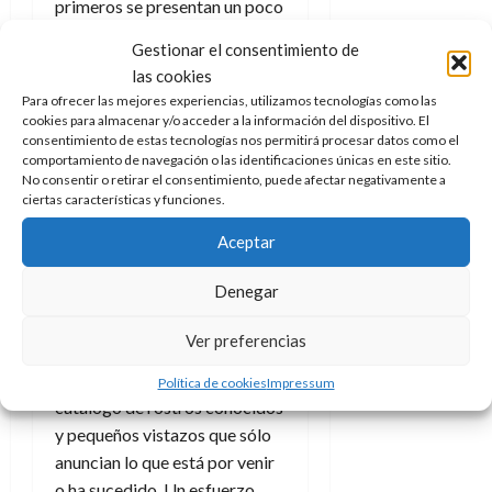
primeros se presentan un poco
más farragosos al mostrarnos
Gestionar el consentimiento de
varios saltos temporales, que
las cookies
nos hacen dudar sobre dónde
Para ofrecer las mejores experiencias, utilizamos tecnologías como las
estamos dentro de la línea
cookies para almacenar y/o acceder a la información del dispositivo. El
consentimiento de estas tecnologías nos permitirá procesar datos como el
temporal de la intérprete.
comportamiento de navegación o las identificaciones únicas en este sitio.
No consentir o retirar el consentimiento, puede afectar negativamente a
Cómo hemos comentado
ciertas características y funciones.
antes, hablamos de
una vida
muy difícil de condensar,
Aceptar
debido a la gran cantidad de
Denegar
momentos y personajes
que pasaron por ella.
Esto
Ver preferencias
hace que, en algunos
momentos, la obra sea un
Política de cookies
Impressum
catálogo de rostros conocidos
y pequeños vistazos que sólo
anuncian lo que está por venir
o ha sucedido. Un esfuerzo