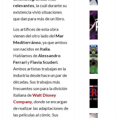
a
a
e
a
o
r
relevantes
, la cuál durante su
í
y
t
l
d
s
e
m
o
existencia vivió situaciones
e
o
Cine
u
(
e
c
v
Cómic
que dan para más de un libro.
e
r
p
5
g
T
u
e
s
a
a
de
u
h
Los artífices de esta obra
a
r
p
r
r
agosto
s
e
n
t
vienen del otro lado del
Mar
e
e
t
de
t
P
d
i
r
s
Mediterráneo
, ya que ambos
2026
e
a
h
o
c
Cómic
a
u
1
son nacidos en
Italia
.
0
L
a
Reseña
l
a
d
n
)
Hablamos de
Alessandro
L
a
n
a
l
o
a
Ferrari
y
Flavia Scuderi
.
a
L
t
n
,
c
7
Ambos artistas trabajan en la
t
i
o
o
f
o
30
de
r
g
industria desde hace un par de
m
s
ó
m
de
agosto
a
a
,
t
Cine
r
décadas. Sus trabajos más
julio
p
de
g
Cómic
d
9
a
m
de
frecuentes son para la división
2026
l
Crítica
e
e
0
l
2026
u
e
italiana de
Walt Disney
S
0
d
l
a
g
l
j
Company
, donde se encargan
0
p
i
o
ñ
i
a
a
de realizar las adaptaciones de
i
a
s
o
a
r
a
d
las películas al cómic. Sus
d
H
Cómic
s
d
e
v