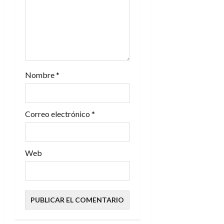
n
t
r
a
Nombre
*
d
a
Correo electrónico
*
s
Web