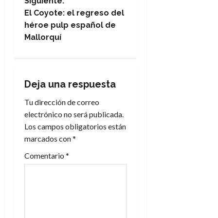
Siguiente:
e
El Coyote: el regreso del
héroe pulp español de
g
Mallorquí
a
c
Deja una respuesta
i
Tu dirección de correo
electrónico no será publicada.
ó
Los campos obligatorios están
n
marcados con
*
Comentario
*
d
e
e