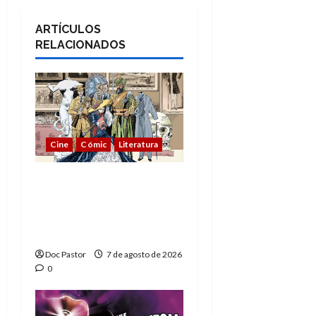
ARTÍCULOS
RELACIONADOS
Cine
Cómic
Literatura
A mí me gusta La Liga
de los Hombres
Extraordinarios (parte
1)
Doc Pastor
7 de agosto de 2026
0