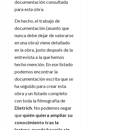
A
documentación consultada
o
u
p
r
para esta obra.
r
o
n
a
c
De hecho, el trabajo de
o
a
documentación (asunto que
9
l
nunca debe dejar de valorarse
8
de
i
de
julio
en una obra) viene detallado
p
julio
de
en la obra, justo después de la
s
de
2026
entrevista a la que hemos
2026
i
0
hecho mención. En ese listado
s
0
podemos encontrar la
documentación escrita que se
7
de
ha seguido para crear esta
julio
obra y un listado completo
de
con toda la filmografía de
2026
Dietrich
. No podemos negar
0
que
quién quiera ampliar su
conocimiento tras la
lectura, puede hacerlo sin