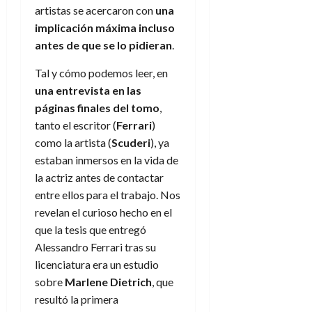
e
julio
e
artistas se acercaron con
una
i
a
i
l
l
de
l
p
implicación máxima incluso
l
l
a
2026
a
o
s
d
i
antes de que se lo pidieran
.
l
W
0
r
i
e
d
í
W
i
s
Tal y cómo podemos leer, en
l
a
n
E
g
y
M
una entrevista en las
d
e
e
s
u
c
a
páginas finales del tomo
,
6
n
u
n
o
tanto el escritor (
Ferrari
)
de
y
p
d
m
agosto
3
como la artista (
Scuderi
), ya
e
u
i
o
de
de
estaban inmersos en la vida de
l
n
a
2026
c
agosto
la actriz antes de contactar
d
t
l
de
o
0
e
o
entre ellos para el trabajo. Nos
2026
n
s
d
revelan el curioso hecho en el
t
20
0
t
e
r
que la tesis que entregó
de
i
n
julio
a
Alessandro Ferrari tras su
n
o
de
c
licenciatura era un estudio
o
r
2026
u
sobre
Marlene Dietrich
, que
d
e
l
0
resultó la primera
e
t
t