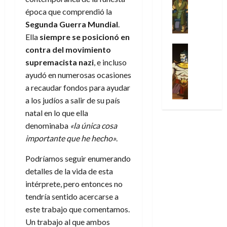
Series
t
s
p
h
2026
p
c
de
época que comprendió la
X
u
o
r
o
ó
c
2026
0
-
Segunda Guerra Mundial
.
r
:
i
m
a
i
M
0
a
e
Ella
siempre se posicionó en
m
e
l
ó
e
p
l
e
Series
n
contra del movimiento
D
n
n
Análisis
o
o
r
a
o
supremacista nazi
, e incluso
d
’
Cómic
p
p
a
j
c
e
ayudó en numerosas ocasiones
X
9
c
t
s
e
t
M
a recaudar fondos para ayudar
-
7
o
i
i
a
o
a
M
a los judíos a salir de su país
(
n
m
m
u
r
r
e
2
natal en lo que ella
q
i
p
n
E
v
n
×
u
denominaba
«la única cosa
s
r
a
x
e
’
4
i
m
e
importante que he hecho»
.
l
t
l
9
)
s
o
s
e
r
7
:
Podríamos seguir enumerando
t
y
i
y
a
30
(
A
ó
l
o
detalles de la vida de esta
e
ñ
de
2
p
l
a
n
n
intérprete, pero entonces no
o
julio
×
o
a
a
e
d
de
tendría sentido acercarse a
3
c
f
m
s
a
2026
este trabajo que comentamos.
29
)
a
i
a
d
d
de
Un trabajo al que ambos
:
0
l
n
b
e