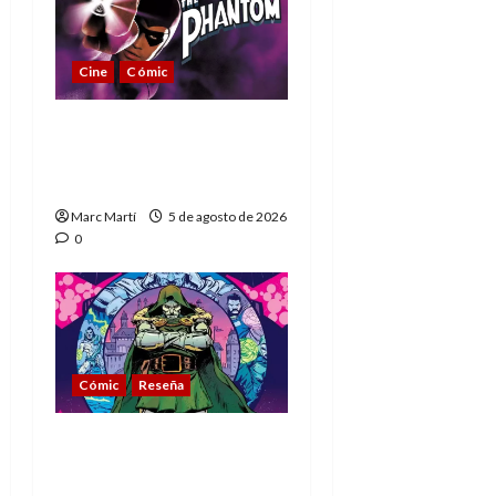
Cine
Cómic
The Phantom, 90 años
del héroe que nunca
muere
Marc Martí
5 de agosto de 2026
0
Cómic
Reseña
La tragedia del Doctor
Muerte, el mejor