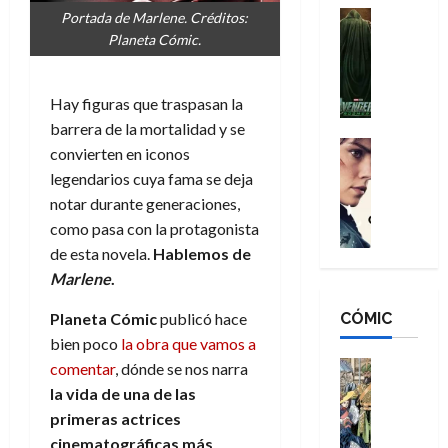
n
e
H
Cine
s
Portada de Marlene. Créditos:
:
r
Cómic
o
d
Planeta Cómic.
Misceláne
B
-
m
e
V
r
M
b
l
e
a
a
Hay figuras que traspasan la
r
h
n
n
n
e
é
barrera de la mortalidad y se
g
d
:
Cine
s
r
convierten en iconos
a
Crítica
N
B
E
o
legendarios cuya fama se deja
d
C
e
r
x
e
notar durante generaciones,
o
l
w
a
t
q
como pasa con la protagonista
r
e
D
n
r
u
e
a
de esta novela.
Hablemos de
a
d
a
e
s
n
y
N
Marlene
.
o
n
:
e
,
e
r
u
D
CÓMIC
r
Planeta Cómic
publicó hace
m
w
d
n
o
:
e
bien poco
la obra que vamos a
D
i
c
o
R
j
a
Cine
comentar
, dónde se nos narra
n
a
m
e
Cómic
o
y
a
m
la vida de una de las
s
Literatura
s
r
,
r
u
primeras actrices
A
d
c
d
m
i
e
cinematográficas más
m