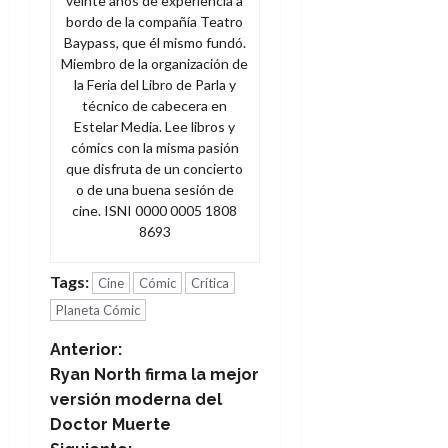
veinte años de experiencia a
bordo de la compañía Teatro
Baypass, que él mismo fundó.
Miembro de la organización de
la Feria del Libro de Parla y
técnico de cabecera en
Estelar Media. Lee libros y
cómics con la misma pasión
que disfruta de un concierto
o de una buena sesión de
cine. ISNI 0000 0005 1808
8693
Tags:
Cine
Cómic
Crítica
Planeta Cómic
N
Anterior:
Ryan North firma la mejor
a
versión moderna del
Doctor Muerte
v