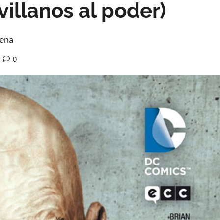
villanos al poder)
mena
0