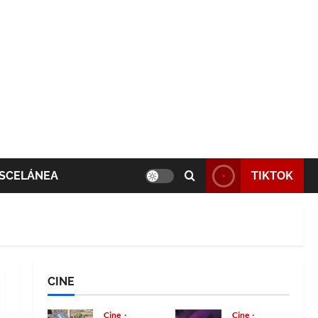
SCELÁNEA
TIKTOK
CINE
Cine
Cine