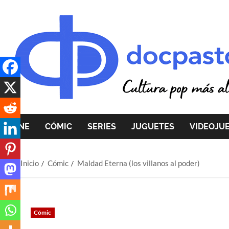
Saltar
al
contenido
CINE
CÓMIC
SERIES
JUGUETES
VIDEOJU
Inicio
Cómic
Maldad Eterna (los villanos al poder)
Cómic