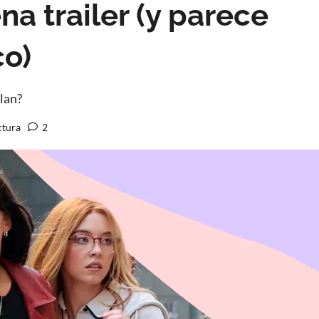
 trailer (y parece
co)
lan?
ctura
2