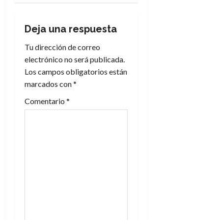
a
c
Deja una respuesta
i
Tu dirección de correo
electrónico no será publicada.
ó
Los campos obligatorios están
n
marcados con
*
Comentario
*
d
e
e
n
t
r