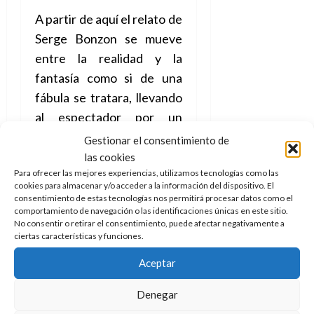
e
27
e
i
a
i
l
l
A partir de aquí el relato de
de
l
p
l
l
a
a
julio
Serge Bonzon se mueve
o
s
d
i
l
de
W
r
i
entre la realidad y la
e
2026
d
í
W
i
s
l
a
n
fantasía como si de una
E
0
g
y
M
d
e
fábula se tratara, llevando
e
s
u
c
a
6
al espectador por un
n
u
n
o
de
y
p
mundo que es muy
d
m
Gestionar el consentimiento de
agosto
3
e
u
i
o
de
parecido al nuestro pero a
de
las cookies
l
n
a
2026
c
agosto
Para ofrecer las mejores experiencias, utilizamos tecnologías como las
la vez totalmente alejado.
d
t
l
de
o
cookies para almacenar y/o acceder a la información del dispositivo. El
0
e
A través de la
o
2026
consentimiento de estas tecnologías nos permitirá procesar datos como el
n
s
d
comportamiento de navegación o las identificaciones únicas en este sitio.
transformación de la
t
20
0
No consentir o retirar el consentimiento, puede afectar negativamente a
t
e
r
de
tímida profesora muestra
ciertas características y funciones.
i
n
julio
a
una clara crítica a la
n
o
de
c
Aceptar
o
r
situación del profesorado
2026
u
d
e
l
(él lo fue) y de la educación
Denegar
0
e
t
t
en general, buscando