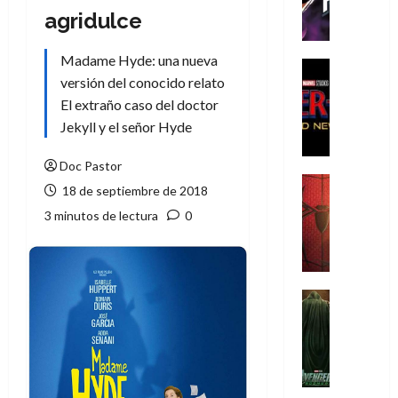
h
agridulce
e
P
Madame Hyde: una nueva
h
Cine
versión del conocido relato
a
Cómic
Crítica
n
El extraño caso del doctor
S
t
Jekyll y el señor Hyde
p
o
i
m
Doc Pastor
d
,
Cine
18 de septiembre de 2018
e
Crítica
9
3 minutos de lectura
0
r
S
0
-
p
a
M
i
ñ
a
d
o
n
e
Cine
s
:
r
Cómic
d
Misceláne
B
-
e
V
r
M
l
e
a
a
h
n
n
n
é