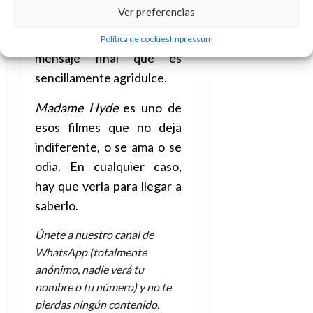
A
o
u
Ver preferencias
también luces en las
p
r
r
o
n
sombras pero dejando un
a
Política de cookies
Impressum
c
o
mensaje final que es
a
9
sencillamente agridulce.
l
8
de
i
de
julio
Madame Hyde
es uno de
p
julio
de
esos filmes que no deja
s
de
2026
2026
i
indiferente, o se ama o se
0
s
0
odia. En cualquier caso,
hay que verla para llegar a
7
saberlo.
de
julio
de
Únete a nuestro canal de
2026
WhatsApp (totalmente
anónimo, nadie verá tu
0
nombre o tu número) y no te
pierdas ningún contenido.