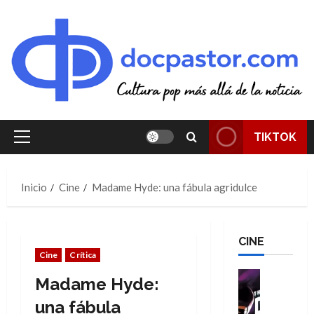
Saltar
al
contenido
TIKTOK
Menú
principal
Inicio
Cine
Madame Hyde: una fábula agridulce
CINE
Cine
Crítica
Cine
Madame Hyde:
Cómic
T
una fábula