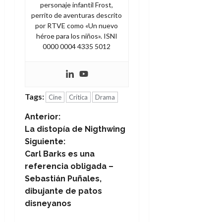
personaje infantil Frost,
perrito de aventuras descrito
por RTVE como «Un nuevo
héroe para los niños». ISNI
0000 0004 4335 5012
Tags:
Cine
Crítica
Drama
N
Anterior:
La distopía de Nigthwing
a
Siguiente:
Carl Barks es una
v
referencia obligada –
e
Sebastián Puñales,
dibujante de patos
g
disneyanos