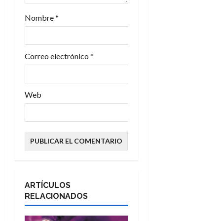
a
Nombre
*
d
a
Correo electrónico
*
s
Web
ARTÍCULOS
RELACIONADOS