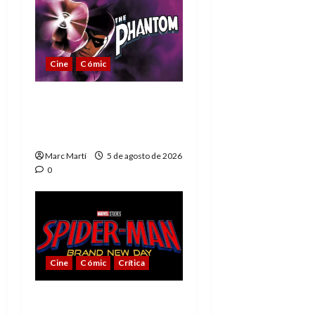
Cine
Cómic
The Phantom, 90 años
del héroe que nunca
muere
Marc Martí
5 de agosto de 2026
0
Cine
Cómic
Crítica
Spider-Man: Brand New