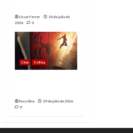
Day, mejor de lo
esperado
Oscar Ferrer
30 de julio de
2026
0
Cine
Crítica
Spider-Man: Brand New
Day, madurar es una
compleja aventura
Paco Silva
29 de julio de 2026
0