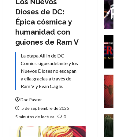
Los Nuevos
Cómic
T
Dioses de DC:
h
Épica cósmica y
e
P
humanidad con
h
Cine
guiones de Ram V
a
Cómic
Crítica
n
La etapa All In de DC
S
t
p
Comics sigue adelante y los
o
i
m
Nuevos Dioses no escapan
d
,
Cine
a ella gracias a través de
e
Crítica
9
Ram V y Evan Cagle.
r
S
0
-
p
a
Doc Pastor
M
i
ñ
5 de septiembre de 2025
a
d
o
n
e
5 minutos de lectura
0
Cine
s
:
r
Cómic
d
Misceláne
B
-
e
V
r
M