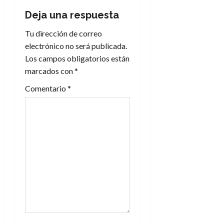
c
Deja una respuesta
i
Tu dirección de correo
electrónico no será publicada.
ó
Los campos obligatorios están
n
marcados con
*
Comentario
*
d
e
e
n
t
r
a