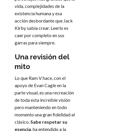
d
e
l
vida, complejidades de la
0
e
t
t
existencia humana y esa
A
o
u
acción desbordante que Jack
p
r
r
Kirby sabía crear. Leerlo es
o
n
a
c
caer por completo en sus
o
a
garras para siempre.
9
l
8
de
i
Una revisión del
de
julio
p
julio
de
mito
s
de
2026
2026
i
0
Lo que Ram V hace, con el
s
0
apoyo de Evan Cagle en la
parte visual, es una recreación
7
de toda esta increíble visión
de
julio
pero manteniendo en todo
de
momento una gran fidelidad al
2026
clásico.
Sabe respetar su
0
esencia
, ha entendido a la