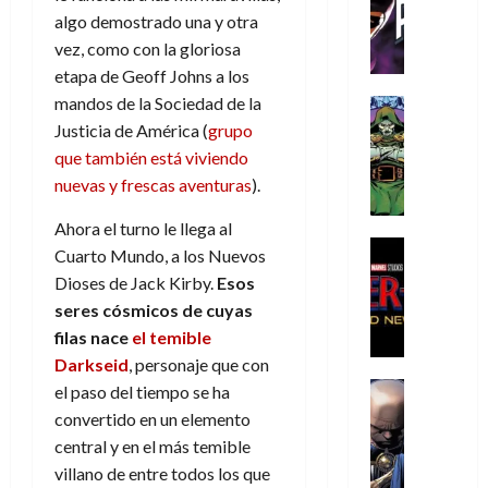
C
T
u
e
s
a
de
algo demostrado una y otra
h
h
a
r
p
r
agosto
vez, como con la gloriosa
r
e
n
t
e
e
de
etapa de Geoff Johns a los
i
P
d
i
r
s
2026
s
h
mandos de la Sociedad de la
o
c
Cómic
a
u
0
t
a
Reseña
l
a
Justicia de América (
grupo
d
n
L
o
n
a
l
o
a
que también está viviendo
a
p
t
n
,
c
nuevas y frescas aventuras
).
t
h
o
o
f
o
30
r
e
m
s
ó
Ahora el turno le llega al
m
de
a
r
,
t
Cine
r
julio
p
Cuarto Mundo, a los Nuevos
g
Cómic
N
9
a
m
de
l
Dioses de Jack Kirby.
Esos
Crítica
e
o
0
l
2026
u
e
seres cósmicos de cuyas
S
d
l
a
g
l
j
0
p
filas nace
el temible
i
a
ñ
i
a
a
i
a
Darkseid
, personaje que con
n
o
a
r
a
d
d
Cómic
,
s
d
el paso del tiempo se ha
e
v
e
Reseña
e
u
d
e
p
convertido en un elemento
e
r
E
l
n
e
j
e
n
central y en el más temible
-
l
D
a
l
a
t
t
villano de entre todos los que
M
V
o
e
h
d