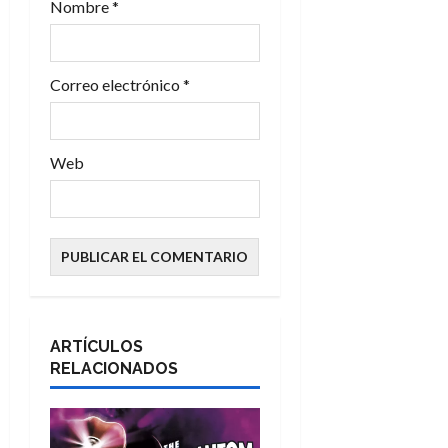
Nombre
*
d
a
Correo electrónico
*
s
Web
ARTÍCULOS
RELACIONADOS