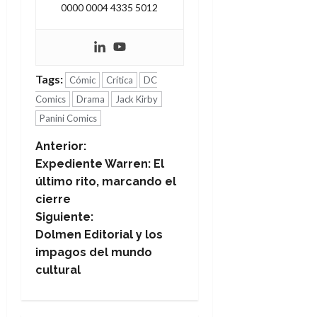
0000 0004 4335 5012
Tags:
Cómic
Crítica
DC
Comics
Drama
Jack Kirby
Panini Comics
N
Anterior:
Expediente Warren: El
a
último rito, marcando el
cierre
v
Siguiente:
e
Dolmen Editorial y los
impagos del mundo
g
cultural
a