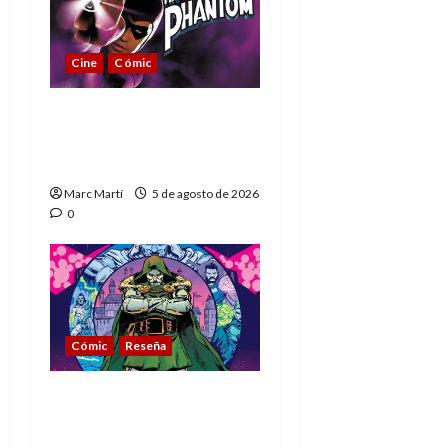
Cine
Cómic
The Phantom, 90 años
del héroe que nunca
muere
Marc Martí
5 de agosto de 2026
0
Cómic
Reseña
La tragedia del Doctor
Muerte, el mejor