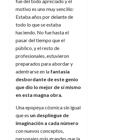
f
m
s
fue del todo apreciado y el
r
a
)
a
i
a
d
d
motivo es uno muy sencillo:
:
l
n
b
e
e
Estaba años por delante de
27
e
i
a
i
l
l
de
todo lo que se estaba
l
p
l
l
a
a
julio
haciendo. No fue hasta el
o
s
d
i
l
de
W
r
pasar del tiempo que el
i
e
2026
d
í
W
i
s
público, y el resto de
l
a
n
E
0
g
y
M
d
profesionales, estuvieron
e
e
s
u
c
a
preparados para abordar y
6
n
u
n
o
de
adentrarse en la
fantasía
y
p
d
m
agosto
3
desbordante de este genio
e
u
i
o
de
de
que dio lo mejor de sí mismo
l
n
a
2026
c
agosto
d
en esta magna obra.
t
l
de
o
0
e
o
2026
n
Una epopeya cósmica sin igual
s
d
t
20
0
que es
un despliegue de
t
e
r
de
i
n
imaginación a cada número
julio
a
n
o
de
con nuevos conceptos,
c
o
r
2026
u
personajes más grandes que la