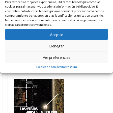
de Big Barda es una de las
Para ofrecer las mejores experiencias, utilizamos tecnologías como las
mejores en
largo
tiempo
,
cookies para almacenar y/o acceder a la información del dispositivo. El
consentimiento de estas tecnologías nos permitirá procesar datos como el
una que capta la idea de ella y
comportamiento de navegación o las identificaciones únicas en este sitio.
su nombre. A fin de cuentas su
No consentir o retirar el consentimiento, puede afectar negativamente a
ciertas características y funciones.
creador se inspiró en el físico
de Lainie Kazan para darle su
Aceptar
aspecto y es estupendo ver
esto mismo, que tantas veces
Denegar
se omite, reflejado en las
viñetas. Big Barda no es solo
Ver preferencias
alta, que lo es, es una mujer
Política de cookies
Impressum
grande, fuerte y poderosa.