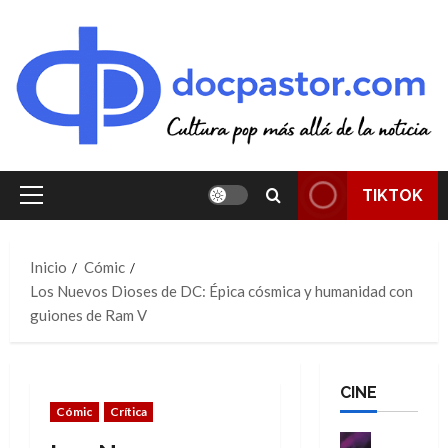
Saltar
al
contenido
TIKTOK
Menú
principal
Inicio
Cómic
Los Nuevos Dioses de DC: Épica cósmica y humanidad con
guiones de Ram V
CINE
Cómic
Crítica
Cine