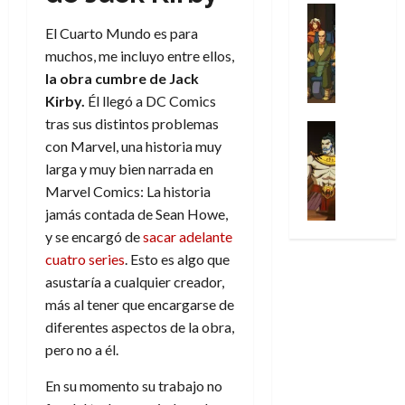
u
a
w
t
u
Análisis
D
n
l
s
Cómic
:
a
n
El Cuarto Mundo es para
o
d
Series
t
s
p
l
h
muchos, me incluyo entre ellos,
c
e
X
u
o
r
g
o
t
M
la obra cumbre de Jack
-
r
:
i
i
m
o
a
Kirby.
Él llegó a DC Comics
M
a
e
m
a
e
r
r
tras sus distintos problemas
e
p
l
e
Series
d
n
E
v
n
con Marvel, una historia muy
Análisis
o
o
r
e
a
x
e
’
Cómic
p
p
larga y muy bien narrada en
a
j
j
t
l
X
9
c
t
s
a
e
Marvel Comics: La historia
r
-
7
o
i
i
d
a
jamás contada de Sean Howe,
a
30
M
(
n
m
m
e
u
ñ
y se encargó de
sacar adelante
de
e
2
q
i
p
e
n
o
julio
cuatro series
. Esto es algo que
n
×
u
s
r
m
a
de
’
asustaría a cualquier creador,
4
i
m
e
o
l
2026
29
9
)
más al tener que encargarse de
s
o
s
c
e
de
7
:
0
t
diferentes aspectos de la obra,
y
i
i
y
julio
(
A
ó
l
o
pero no a él.
o
e
de
2
p
l
a
n
n
n
2026
×
o
En su momento su trabajo no
a
a
e
a
d
3
0
c