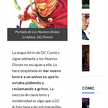
l
e
a
a
h
n
n
n
é
g
d
:
Cine
r
a
Crítica
N
B
o
d
C
e
r
e
o
l
w
a
Portada de Los Nuevos dioses.
q
r
e
D
n
Créditos: DC/Panini
u
e
a
a
d
e
s
n
y
Cine
N
n
:
e
Crítica
,
La etapa All In de DC Comics
e
u
L
D
r
m
w
sigue adelante y los Nuevos
n
a
o
:
e
D
c
Dioses no escapan a ella. Lo
O
o
R
j
a
a
hace empeñada en
dar nuevo
d
m
e
o
y
m
lustre a un universo que lo
i
s
s
r
,
u
estaba pidiendo y
s
d
c
d
m
e
CÓMIC
e
a
reclamando a gritos.
La
a
e
a
r
a
y
t
mezcla de clasicismo y
l
d
e
d
o
e
o
Cine
u
modernidad es algo que a DC
e
c
v
Cómic
e
r
le funciona a las mil maravillas,
5