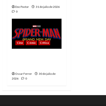
villano de Marvel
Doc Pastor
31 de julio de 2026
0
Cine
Cómic
Crítica
Spider-Man: Brand New
Day, mejor de lo
esperado
Oscar Ferrer
30 de julio de
2026
0