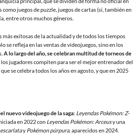
nquicia principal, que se dividen de forma no oficial en
 como juegos de puzzle, juegos de cartas (sí, también en
fía, entre otros muchos géneros.
s más exitosas de la actualidad y de todos los tiempos
olo se refleja en las ventas de videojuegos, sino en los
s.
A lo largo del año, se celebran multitud de torneos de
 los jugadores compiten para ser el mejor entrenador del
que se celebra todos los años en agosto, y que en 2025
 el nuevo videojuego de la saga
:
Leyendas Pokémon: Z-
 iniciada en 2022 con
Leyendas Pokémon: Arceus
y una
escarlata
y
Pokémon púrpura
, aparecidos en 2024.