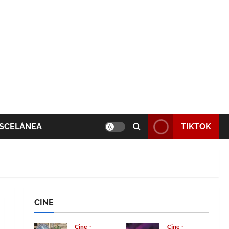
SCELÁNEA
TIKTOK
CINE
Cine
Cine