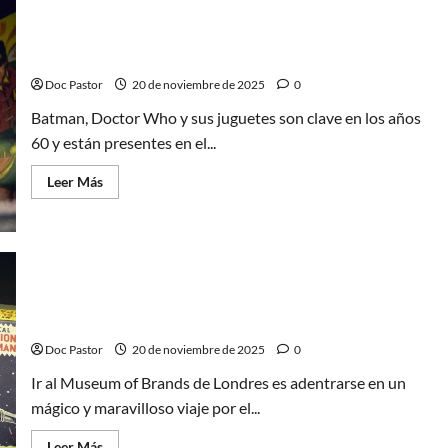
Parte
II:
Batman, Doctor Who y sus juguetes en el Museum
Análisis
de
of Brands
su
Funko
Doc Pastor
20 de noviembre de 2025
0
Pop!
Batman, Doctor Who y sus juguetes son clave en los años
60 y están presentes en el...
Leer
Leer Más
más
acerca
de
Batman,
Doctor
Who
y
sus
Barbie, robots y Mr. Potato: Los 50 en el Museum of
juguetes
en
Brands
el
Museum
Doc Pastor
20 de noviembre de 2025
0
of
Brands
Ir al Museum of Brands de Londres es adentrarse en un
mágico y maravilloso viaje por el...
Leer
Leer Más