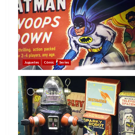
Juguetes
Cómic
Series