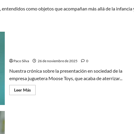
o, entendidos como objetos que acompañan más allá de la infancia 
Moose Toys llega a España: asistimos a su
presentación
Paco Silva
26 de noviembre de 2025
0
Nuestra crónica sobre la presentación en sociedad de la
empresa juguetera Moose Toys, que acaba de aterrizar...
Leer
Leer Más
más
acerca
de
Moose
Toys
llega
a
España:
Zootrópolis 2: Análisis del Funko Pop! de Gary
asistimos
a
De’Snake