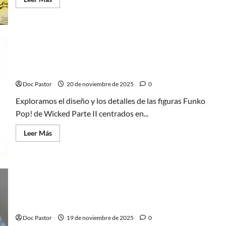
más
acerca
de
Barbie,
robots
y
Mr.
Potato:
Wicked y sus Funko Pop!: Análisis de Glinda y El
Los
50
Espantapájaros
en
el
Doc Pastor
20 de noviembre de 2025
0
Museum
of
Exploramos el diseño y los detalles de las figuras Funko
Brands
Pop! de Wicked Parte II centrados en...
Leer
Leer Más
más
acerca
de
Wicked
y
sus
Funko
Pop!:
Playmobil Heroes: justicieros con identidad propia
Análisis
de
(e influencia marcada)
Glinda
y
Doc Pastor
19 de noviembre de 2025
0
El