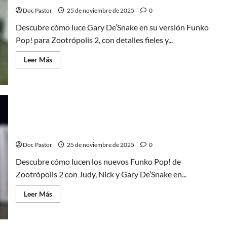
su
presentación
Doc Pastor
25 de noviembre de 2025
0
Descubre cómo luce Gary De’Snake en su versión Funko
Pop! para Zootrópolis 2, con detalles fieles y...
Leer
Leer Más
más
acerca
de
Zootrópolis
2:
Análisis
del
Funko
Zootrópolis 2 en plástico: Un análisis de sus nuevos
Pop!
de
Funko Pop!
Gary
De’Snake
Doc Pastor
25 de noviembre de 2025
0
Descubre cómo lucen los nuevos Funko Pop! de
Zootrópolis 2 con Judy, Nick y Gary De’Snake en...
Leer
Leer Más
más
acerca
de
Zootrópolis