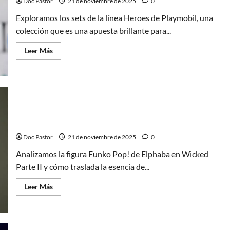
y
Doc Pastor
21 de noviembre de 2025
0
villanos
Exploramos los sets de la línea Heroes de Playmobil, una
colección que es una apuesta brillante para...
Leer
Leer Más
más
acerca
de
Playmobil
Heroes:
Análisis
de
unos
Elphaba en Wicked Parte II: Análisis de su Funko
sets
llenos
Pop!
de
aventura
Doc Pastor
21 de noviembre de 2025
0
Analizamos la figura Funko Pop! de Elphaba en Wicked
Parte II y cómo traslada la esencia de...
Leer
Leer Más
más
acerca
de
Elphaba
en
Wicked