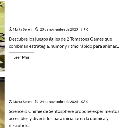
2
en
plástico:
Un
2 Tomatoes Games, propuestas ágiles para jugar sin
análisis
de
pausa
sus
nuevos
Marta Beren
25 de noviembre de 2025
0
Funko
Pop!
Descubre los juegos ágiles de 2 Tomatoes Games que
combinan estrategia, humor y ritmo rápido para animar...
Leer
Leer Más
más
acerca
de
2
Tomatoes
Games,
propuestas
Science & Chimie, el set de Sentosphère que
ágiles
para
despierta la curiosidad científica
jugar
sin
Marta Beren
24 de noviembre de 2025
0
pausa
Science & Chimie de Sentosphère propone experimentos
accesibles y divertidos para iniciarte en la química y
descubrir...