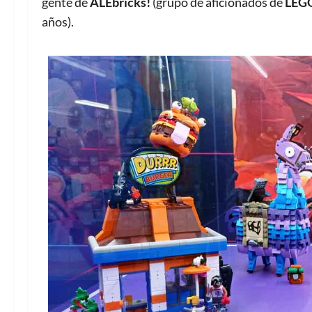
gente de
ALEbricks!
(grupo de aficionados de
LEG
años).