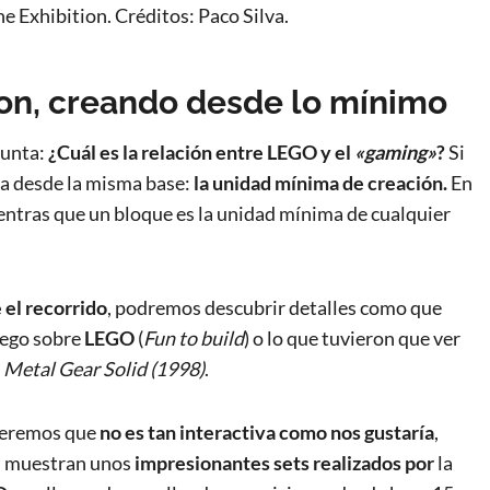
Exhibition. Créditos: Paco Silva.
on, creando desde lo mínimo
gunta:
¿Cuál es la relación entre LEGO y el
«gaming»
?
Si
va desde la misma base:
la unidad mínima de creación.
En
ientras que un bloque es la unidad mínima de cualquier
el recorrido
, podremos descubrir detalles como que
juego sobre
LEGO
(
Fun to build
) o lo que tuvieron que ver
o
Metal Gear Solid (1998)
.
 veremos que
no es tan interactiva como nos gustaría
,
as muestran unos
impresionantes sets realizados por
la