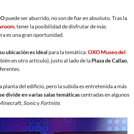
GO
puede ser aburrido, no son de fiar en absoluto. Tras la
wroom
, tener la posibilidad de disfrutar de más
ra es una gran oportunidad.
su ubicación es ideal
para la temática:
OXO Museo del
én en otro artículo), justo al lado de la
Plaza de Callao
,
iferentes.
planta del edificio, pero la subida es entretenida a más
se divide en varias salas temáticas
centradas en algunos
Minecraft
,
Sonic
y
Fortnite
.