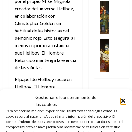
por el propio Mike Mignola,
u
a
w
t
u
Análisis
D
n
creador del universo Hellboy,
l
s
Cómic
:
a
n
o
d
Series
t
en colaboración con
s
p
l
h
c
e
X
u
o
r
Christopher Golden, un
g
o
t
M
-
r
:
i
i
m
habitual de las historias del
o
a
M
a
e
m
a
e
r
demonio rojo. Esto asegura, al
r
e
p
l
e
Series
d
n
E
v
menos en primera instancia,
n
Análisis
o
o
r
e
a
x
e
que Hellboy: El Hombre
’
Cómic
p
p
a
j
j
t
l
X
9
Retorcido mantenga la esencia
c
t
s
a
e
r
-
7
de las viñetas.
o
i
i
d
a
a
30
M
(
n
m
m
e
u
ñ
de
e
El papel de Hellboy recae en
2
q
i
p
e
n
o
julio
n
×
Hellboy: El Hombre
u
s
r
m
a
de
’
4
i
m
Retorcido en
Jack Kesy
e
o
l
2026
Gestionar el consentimiento de
29
9
)
s
o
s
c
e
(
Deadpool 2
)
con un look que
de
las cookies
7
:
0
t
y
i
i
y
recuerdo mucho más a
Ron
julio
(
Para ofrecer las mejores experiencias, utilizamos tecnologías como las
A
ó
l
o
o
e
de
Perlman
que a David Harbour
cookies para almacenar y/o acceder a la información del dispositivo. El
2
p
l
a
n
n
n
2026
consentimiento de estas tecnologías nos permitirá procesar datos como el
(actor que dentro de poco
×
o
a
a
e
a
d
comportamiento de navegación o las identificaciones únicas en este sitio.
3
estrena
Thunderbolts
)
al igual
0
c