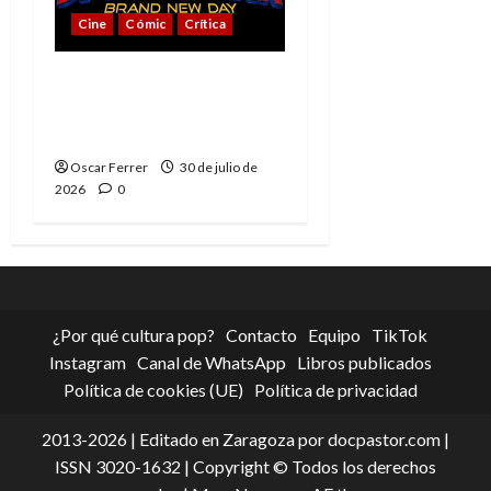
Cine
Cómic
Crítica
Spider-Man: Brand New
Day, mejor de lo
esperado
Oscar Ferrer
30 de julio de
2026
0
¿Por qué cultura pop?
Contacto
Equipo
TikTok
Instagram
Canal de WhatsApp
Libros publicados
Política de cookies (UE)
Política de privacidad
2013-2026 | Editado en Zaragoza por docpastor.com |
ISSN 3020-1632 | Copyright © Todos los derechos