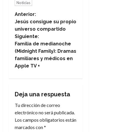
Noticias
N
Anterior:
Jesús consigue su propio
a
universo compartido
Siguiente:
v
Familia de medianoche
e
(Midnight Family): Dramas
familiares y médicos en
g
Apple TV +
a
c
Deja una respuesta
i
Tu dirección de correo
electrónico no será publicada.
ó
Los campos obligatorios están
n
marcados con
*