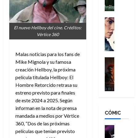
l
e
a
a
h
n
n
n
é
g
d
:
Cine
r
a
Crítica
N
B
o
El nuevo Hellboy del cine. Créditos:
d
C
e
r
e
Vértice 360
o
l
w
a
q
r
e
D
n
u
e
a
a
d
Malas noticias para los fans de
e
s
n
y
Cine
N
n
Mike Mignola y su famosa
:
e
Crítica
,
e
u
creación Hellboy, la próxima
L
D
r
m
w
n
película titulada
Hellboy: El
a
o
:
e
D
c
Hombre Retorcido retrasa su
O
o
R
j
a
a
d
estreno previsto para finales
m
e
o
y
m
i
s
s
de este 2024 a 2025. Según
r
,
u
s
d
c
d
m
informan en la nota de prensa
e
CÓMIC
e
a
a
e
a
mandada a medios por Vértice
r
a
y
t
l
d
e
360, “Dos de las próximas
d
o
e
o
Cine
u
películas que tenían previsto
e
c
v
Cómic
e
r
5