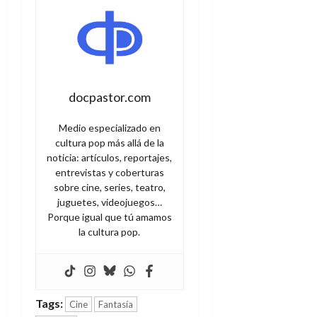
d
e
l
0
e
t
t
A
o
u
p
r
r
o
n
a
c
o
docpastor.com
a
9
l
8
de
Medio especializado en
i
de
julio
cultura pop más allá de la
p
julio
de
noticia: artículos, reportajes,
s
de
2026
entrevistas y coberturas
2026
i
sobre cine, series, teatro,
0
s
0
juguetes, videojuegos…
Porque igual que tú amamos
7
la cultura pop.
de
julio
de
2026
Tags:
Cine
Fantasía
0