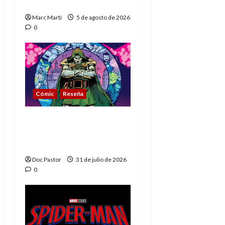
muere
Marc Martí
5 de agosto de 2026
0
Cómic
Reseña
La tragedia del Doctor
Muerte, el mejor
villano de Marvel
Doc Pastor
31 de julio de 2026
0