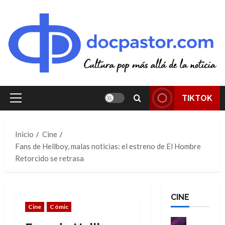
Saltar
al
contenido
TIKTOK
Menú
principal
Inicio
Cine
Fans de Hellboy, malas noticias: el estreno de El Hombre
Retorcido se retrasa
CINE
Cine
Cómic
Cine