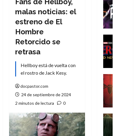
Fans de Hellboy,
Cómic
T
malas noticias: el
h
estreno de El
e
P
Hombre
h
Cine
Retorcido se
a
Cómic
Crítica
n
retrasa
S
t
p
o
Hellboy está de vuelta con
i
m
el rostro de Jack Kesy.
d
,
Cine
e
Crítica
9
docpastor.com
r
S
0
24 de septiembre de 2024
-
p
a
M
i
2 minutos de lectura
0
ñ
a
d
o
n
e
Cine
s
:
r
Cómic
d
Misceláne
B
-
e
V
r
M