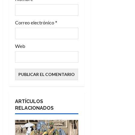
a
d
Correo electrónico
*
a
s
Web
ARTÍCULOS
RELACIONADOS