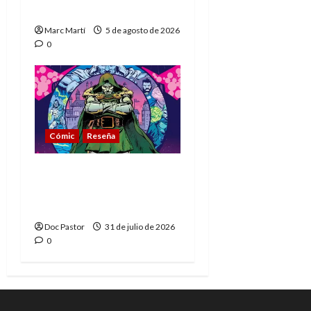
muere
Marc Martí
5 de agosto de 2026
0
Cómic
Reseña
La tragedia del Doctor
Muerte, el mejor
villano de Marvel
Doc Pastor
31 de julio de 2026
0