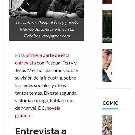
a
d
s
o
n
e
H
Cine
s
:
r
Cómic
o
d
Los autores Pasqual Ferry y Jesús
Misceláne
B
-
m
e
Merino durante la entrevista.
V
r
M
b
l
Créditos: docpastor.com
e
a
a
r
h
n
n
n
e
é
g
d
:
Cine
s
r
En la
primera parte de esta
a
Crítica
N
B
E
o
entrevista
con Pasqual Ferry y
d
C
e
r
x
e
o
l
Jesús Merino charlamos sobre
w
a
t
q
r
e
D
su visión de la industria, sobre
n
r
u
e
a
a
d
las redes sociales y otros
a
e
s
n
y
N
o
n
tantos temas. En esta segunda,
:
e
,
e
r
u
y última entrega, hablaremos
D
CÓMIC
r
m
w
d
n
de Marvel, DC,
novela
o
:
e
D
i
c
gráfica
…
o
R
j
a
Cine
n
a
m
e
Cómic
o
y
a
m
Entrevista a
s
Literatura
s
r
,
r
u