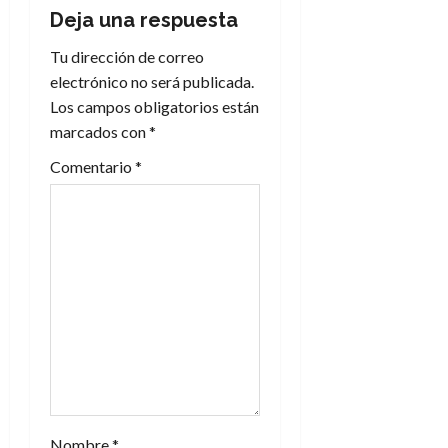
Deja una respuesta
c
Tu dirección de correo
i
electrónico no será publicada.
Los campos obligatorios están
ó
marcados con
*
n
Comentario
*
d
e
e
n
t
r
Nombre
*