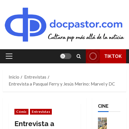
Saltar
al
contenido
TIKTOK
Menú
principal
Inicio
Entrevistas
Entrevista a Pasqual Ferry y Jesús Merino: Marvel y DC
CINE
Cómic
Entrevistas
Cine
Entrevista a
Cómic