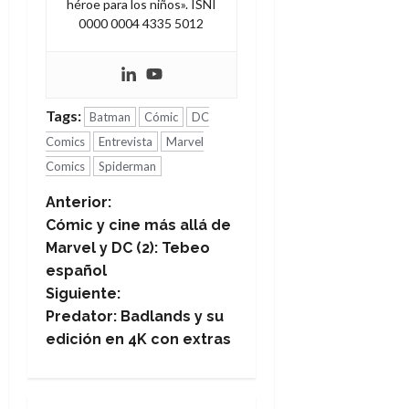
héroe para los niños». ISNI
0000 0004 4335 5012
Tags:
Batman
Cómic
DC
Comics
Entrevista
Marvel
Comics
Spiderman
N
Anterior:
Cómic y cine más allá de
a
Marvel y DC (2): Tebeo
español
v
Siguiente:
e
Predator: Badlands y su
edición en 4K con extras
g
a