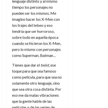
lenguaje distinto y al mismo
e
t
t
A
tiempo los personajes no
o
u
p
r
pueden ser los mismos. Me
r
o
n
imagino hacer los X-Men con
a
c
o
los trajes del tebeo y eso
a
9
tendría que ser horroroso,
l
8
de
sobre todo en aquella época
i
de
julio
cuando se hicieron los X-Men,
p
julio
de
pero lo mismo con personajes
s
de
2026
2026
i
como Superman, Batman…
0
s
0
Tienes que dar el
twist
, ese
toque para que sea famoso
7
de
como película, para que sea no
julio
solamente otro lenguaje, sino
de
que sea otra cosa distinta. Por
2026
eso me da malas vibraciones
0
que la gente hable de las
películas o de las series de