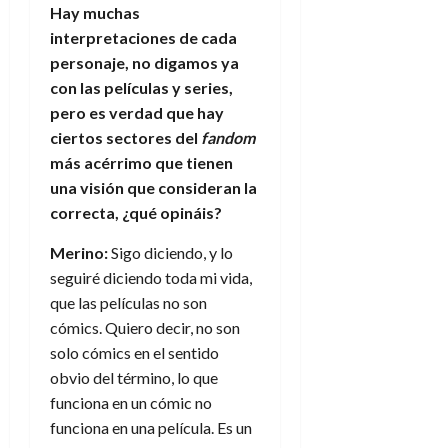
a
d
d
de
Hay muchas
:
0
l
n
b
e
e
julio
e
interpretaciones de cada
i
a
i
l
l
de
l
p
personaje, no digamos ya
l
l
a
2026
a
o
s
d
con las películas y series,
i
l
W
0
r
i
e
d
í
pero es verdad que hay
W
i
s
l
a
n
E
ciertos sectores del
fandom
g
y
M
d
e
más acérrimo que tienen
e
s
u
c
a
6
una visión que consideran la
n
u
n
o
de
correcta, ¿qué opináis?
y
p
d
m
agosto
3
e
u
i
o
de
de
Merino:
Sigo diciendo, y lo
l
n
a
2026
c
agosto
seguiré diciendo toda mi vida,
d
t
l
de
o
0
e
que las películas no son
o
2026
n
s
d
cómics. Quiero decir, no son
t
20
0
t
e
r
solo cómics en el sentido
de
i
n
julio
a
obvio del término, lo que
n
o
de
c
funciona en un cómic no
o
r
2026
u
funciona en una película. Es un
d
e
l
0