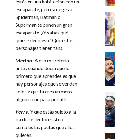
e
m
a
estás en una habitación con un
2026
j
o
r
l
l
e
s
o
s
escaparate, pero si coges a
e
23
0
k
e
j
o
Juguetes
r
(
Spiderman, Batman o
de
H
x
Análisis
o
c
v
p
julio
5
Superman te ponen un gran
o
Series
p
r
u
i
a
de
de
escaparate. ¿Y sabes qué
P
g
e
d
l
l
2026
r
agosto
l
a
quiere decir eso? Que estos
r
e
t
l
t
de
a
0
n
i
personajes tienen fans.
l
a
2026
a
e
y
e
m
o
Series
s
n
1
0
m
Merino:
A eso me refería
n
Cine
e
e
d
o
)
o
Misceláne
P
antes cuando decía que lo
n
s
e
d
C
b
l
t
p
l
primero que aprendes es que
e
7
u
i
a
o
e
a
hay personajes que se venden
M
de
a
l
y
q
r
c
a
agosto
solos y que tú eres un mero
n
y
m
Crítica
u
a
i
de
r
alguien que pasa por allí.
d
W
Series
o
e
d
e
2026
v
o
T
W
b
a
o
n
e
Ferry:
Y que estás sujeto a la
l
0
e
E
i
n
c
l
ira de los lectores si no
a
d
R
l
t
i
30
cumples las pautas que ellos
c
L
a
:
i
a
de
31
u
a
quieren.
w
u
Análisis
c
julio
f
de