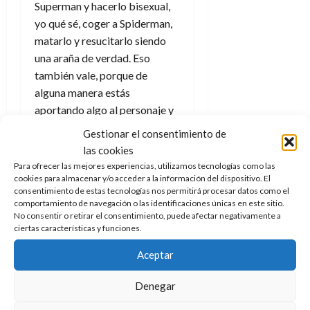
Superman y hacerlo bisexual,
yo qué sé, coger a Spiderman,
matarlo y resucitarlo siendo
una araña de verdad. Eso
también vale, porque de
alguna manera estás
aportando algo al personaje y
sigues hablando de él.
Gestionar el consentimiento de
Después, durante toda esa
las cookies
tormenta de una renovación
Para ofrecer las mejores experiencias, utilizamos tecnologías como las
que ha traumatizado a todos
cookies para almacenar y/o acceder a la información del dispositivo. El
consentimiento de estas tecnologías nos permitirá procesar datos como el
los fans, cogen y vuelven a las
comportamiento de navegación o las identificaciones únicas en este sitio.
raíces y te vuelven a contar la
No consentir o retirar el consentimiento, puede afectar negativamente a
ciertas características y funciones.
misma historia solo que ahora
en la novedad.
Aceptar
Ahora hay un
Ultimate
Denegar
Spiderman
que resulta que es