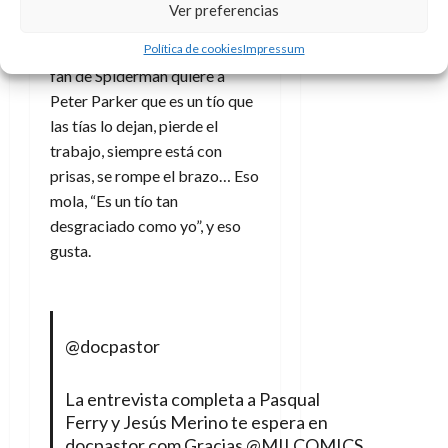
un tío que está casado, tiene
Ver preferencias
dos hijos y eso ha ayudado, ha
Política de cookies
Impressum
ido bien, lo que pasa es que el
fan de Spiderman quiere a
Peter Parker que es un tío que
las tías lo dejan, pierde el
trabajo, siempre está con
prisas, se rompe el brazo… Eso
mola, “Es un tío tan
desgraciado como yo”, y eso
gusta.
@docpastor
La entrevista completa a Pasqual
Ferry y Jesús Merino te espera en
docpastor.com Gracias @MILCOMICS