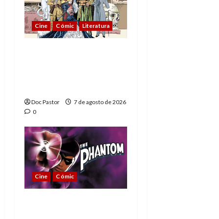
Cine
Cómic
Literatura
A mí me gusta La Liga
de los Hombres
Extraordinarios (parte
1)
Doc Pastor
7 de agosto de 2026
0
Cine
Cómic
The Phantom, 90 años
del héroe que nunca