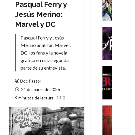
Literatura
Pasqual Ferry y
A
Jesús Merino:
m
í
Marvel y DC
m
Cine
e
Cómic
Pasqual Ferry y Jesús
g
T
Merino analizan Marvel,
u
h
DC, los fans y la novela
s
e
gráfica en esta segunda
t
P
parte de su entrevista.
a
h
Cine
L
a
Cómic
Crítica
Doc Pastor
a
n
S
L
t
24 de marzo de 2026
p
i
o
9 minutos de lectura
0
i
g
m
d
a
,
Cine
e
Crítica
d
9
r
S
e
0
-
p
l
a
M
i
o
ñ