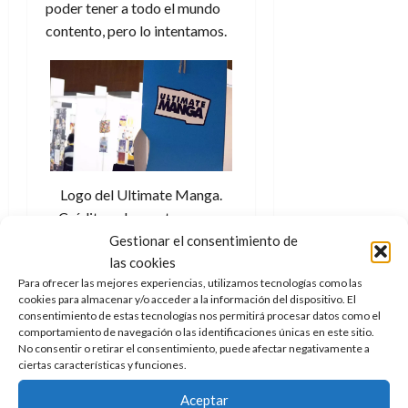
e
poder tener a todo el mundo
t
t
A
o
contento, pero lo intentamos.
u
p
r
r
o
n
a
c
o
a
9
l
8
de
i
de
julio
p
julio
de
s
de
2026
Logo del Ultimate Manga.
2026
i
Créditos: docpastor.com –
0
s
0
Amamos la Cultura Pop
Gestionar el consentimiento de
las cookies
7
Para ofrecer las mejores experiencias, utilizamos tecnologías como las
de
cookies para almacenar y/o acceder a la información del dispositivo. El
Como has dicho, hay un
julio
consentimiento de estas tecnologías nos permitirá procesar datos como el
buen número de artistas,
de
comportamiento de navegación o las identificaciones únicas en este sitio.
2026
también hay editoriales,
No consentir o retirar el consentimiento, puede afectar negativamente a
ciertas características y funciones.
otros stands… ¿cómo
0
decidís qué porcentual hay
Aceptar