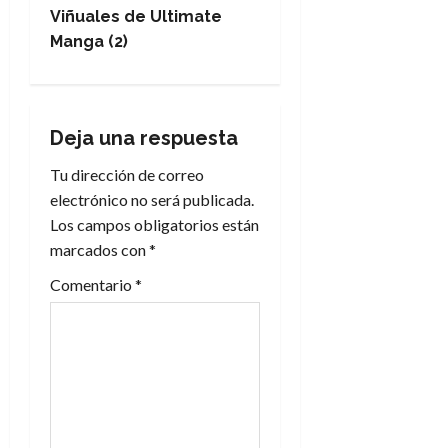
e
Viñuales de Ultimate
Manga (2)
g
a
Deja una respuesta
c
Tu dirección de correo
i
electrónico no será publicada.
Los campos obligatorios están
ó
marcados con
*
n
Comentario
*
d
e
e
n