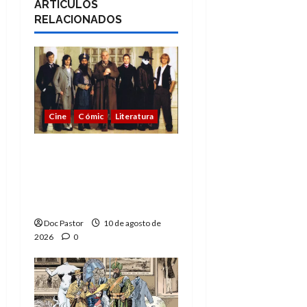
ARTÍCULOS
RELACIONADOS
Cine
Cómic
Literatura
A mí me gusta La Liga
de los Hombres
Extraordinarios (parte
2)
Doc Pastor
10 de agosto de
2026
0