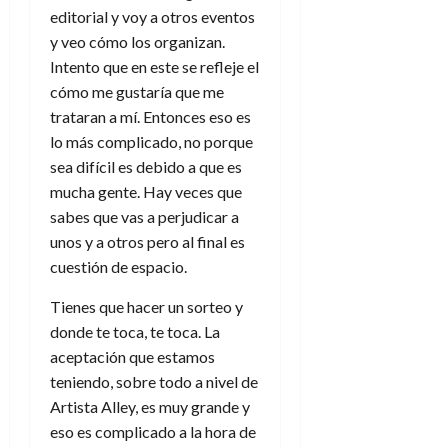
a
d
d
:
editorial y voy a otros eventos
l
n
b
e
e
30
e
i
y veo cómo los organizan.
a
i
l
l
de
l
p
l
l
Intento que en este se refleje el
a
a
julio
o
s
d
i
l
W
cómo me gustaría que me
de
r
i
e
d
í
2026
W
trataran a mí. Entonces eso es
i
s
l
a
n
E
lo más complicado, no porque
0
g
y
M
d
e
sea difícil es debido a que es
e
s
u
c
a
6
n
mucha gente. Hay veces que
u
n
o
de
y
p
sabes que vas a perjudicar a
d
m
agosto
3
e
u
i
unos y a otros pero al final es
o
de
de
l
n
a
2026
c
agosto
cuestión de espacio.
d
t
l
de
o
0
e
o
2026
Tienes que hacer un sorteo y
n
s
d
t
donde te toca, te toca. La
20
0
t
e
r
de
aceptación que estamos
i
n
julio
a
teniendo, sobre todo a nivel de
n
o
de
c
Artista Alley, es muy grande y
o
r
2026
u
eso es complicado a la hora de
d
e
l
0