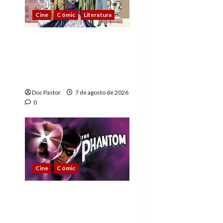
Cine
Cómic
Literatura
A mí me gusta La Liga
de los Hombres
Extraordinarios (parte
1)
Doc Pastor
7 de agosto de 2026
0
Cine
Cómic
The Phantom, 90 años
del héroe que nunca
muere