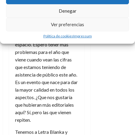
de cada uno?
Denegar
Depende de la contratación.
Hay veces que intentas que
Ver preferencias
venga una editorial y no te
Política de cookies
Impressum
sale, así que tienes más
espacio. Espero tener más
problemas para el año que
viene cuando vean las cifras
que estamos teniendo de
asistencia de público este año.
Es un evento que nace para dar
la mayor calidad en todos los
aspectos. ¿Que nos gustaría
que hubieran más editoriales
aquí? Sí, pero las que vienen
repiten.
Tenemos a Letra Blanka y