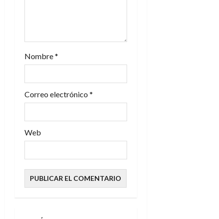
t
r
a
Nombre
*
d
Correo electrónico
*
a
s
Web