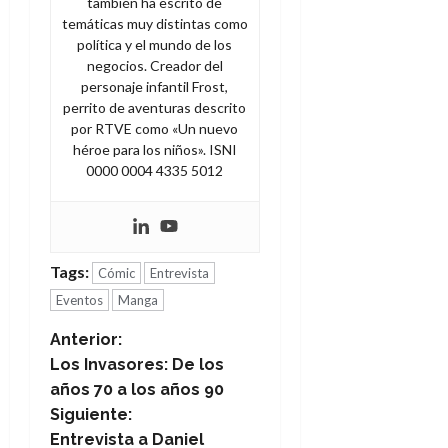
también ha escrito de
temáticas muy distintas como
política y el mundo de los
negocios. Creador del
personaje infantil Frost,
perrito de aventuras descrito
por RTVE como «Un nuevo
héroe para los niños». ISNI
0000 0004 4335 5012
Tags:
Cómic
Entrevista
Eventos
Manga
N
Anterior:
Los Invasores: De los
a
años 70 a los años 90
Siguiente:
v
Entrevista a Daniel