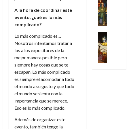
l
s
Cómic
:
n
d
e
2026
v
Series
t
s
p
h
A la hora de coordinar este
o
n
e
X
0
u
o
r
o
c
evento, ¿qué es lo más
l
-
r
:
i
m
i
30
complicado?
M
a
e
m
e
a
de
31
e
p
l
e
Series
n
julio
f
Lo más complicado es…
de
n
Análisis
o
o
r
a
de
i
Nosotros intentamos tratar a
julio
’
Cómic
p
p
a
2026
j
c
de
los a los expositores de la
X
9
c
t
s
e
c
2026
0
-
mejor manera posible pero
7
o
i
i
a
i
M
(
0
siempre hay cosas que se te
n
m
m
u
ó
e
2
q
escapan. Lo más complicado
i
p
n
n
n
×
u
s
r
es siempre el acomodar a todo
a
d
’
4
i
m
e
l
el mundo a su gusto y que todo
e
9
)
s
o
s
e
M
el mundo se sienta con la
7
:
t
y
i
y
a
importancia que se merece.
(
A
ó
l
o
e
r
Eso es lo más complicado.
2
p
l
a
n
n
v
×
o
a
a
e
d
e
Además de organizar este
3
c
f
m
s
a
l
evento, también tengo la
)
a
i