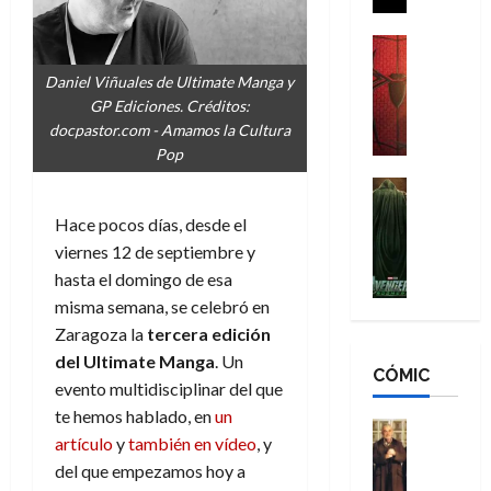
i
g
m
s
d
a
,
H
Cine
e
Crítica
d
9
o
Daniel Viñuales de Ultimate Manga y
r
S
e
0
m
GP Ediciones. Créditos:
-
p
l
a
b
docpastor.com - Amamos la Cultura
M
i
o
ñ
r
Pop
a
d
s
o
e
n
e
H
Cine
s
s
:
r
Cómic
o
d
E
Hace pocos días, desde el
Misceláne
B
-
m
e
x
V
viernes 12 de septiembre y
r
M
b
l
t
e
hasta el domingo de esa
a
a
r
h
r
n
n
n
misma semana, se celebró en
e
é
a
g
d
:
s
r
Zaragoza la
tercera edición
o
a
N
B
E
o
r
del Ultimate Manga
. Un
d
CÓMIC
e
r
x
e
d
evento multidisciplinar del que
o
w
a
t
q
i
te hemos hablado, en
un
r
D
n
r
Cine
u
n
artículo
y
también en vídeo
, y
e
a
d
Cómic
a
e
a
s
Literatura
del que empezamos hoy a
y
N
o
n
r