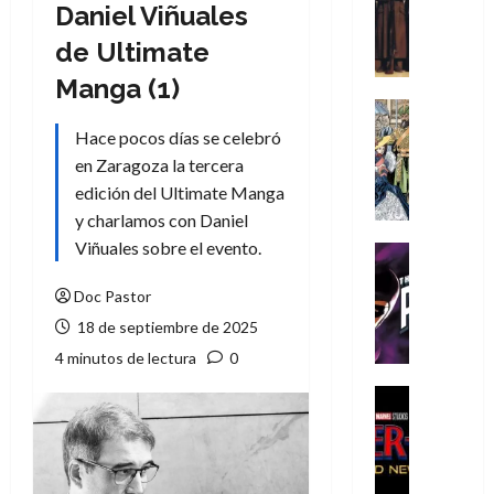
Literatura
Daniel Viñuales
A
de Ultimate
m
í
Manga (1)
m
Cine
e
Cómic
Hace pocos días se celebró
g
Literatura
en Zaragoza la tercera
A
u
edición del Ultimate Manga
m
s
y charlamos con Daniel
í
t
m
Viñuales sobre el evento.
a
Cine
e
L
Cómic
g
T
Doc Pastor
a
u
h
L
18 de septiembre de 2025
s
e
i
4 minutos de lectura
0
t
P
g
a
h
a
Cine
L
a
Cómic
d
Crítica
a
n
e
S
L
t
l
p
i
o
o