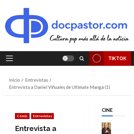
Saltar
al
contenido
TIKTOK
Menú
principal
Inicio
Entrevistas
Entrevista a Daniel Viñuales de Ultimate Manga (1)
CINE
Cómic
Entrevistas
Cine
Entrevista a
Cómic