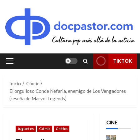
Saltar
al
contenido
TIKTOK
Menú
principal
Inicio
Cómic
El orgulloso Conde Nefaria, enemigo de Los Vengadores
(reseña de Marvel Legends)
CINE
Juguetes
Cómic
Crítica
Cine