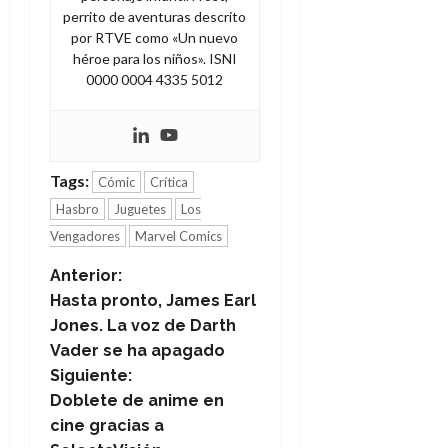
perrito de aventuras descrito
por RTVE como «Un nuevo
héroe para los niños». ISNI
0000 0004 4335 5012
Tags:
Cómic
Crítica
Hasbro
Juguetes
Los
Vengadores
Marvel Comics
N
Anterior:
Hasta pronto, James Earl
a
Jones. La voz de Darth
Vader se ha apagado
v
Siguiente:
e
Doblete de anime en
cine gracias a