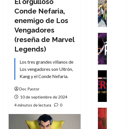
El orgulloso
Cómic
Literatura
Conde Nefaria,
A
enemigo de Los
m
í
Vengadores
m
Cine
(reseña de Marvel
e
Cómic
g
T
Legends)
u
h
s
e
Los tres grandes villanos de
t
P
Los vengadores son Ultrón,
a
h
Cine
Kang y el Conde Nefaria.
L
a
Cómic
Crítica
a
n
Doc Pastor
S
L
t
p
10 de septiembre de 2024
i
o
i
g
m
4 minutos de lectura
0
d
a
,
Cine
e
Crítica
d
9
r
S
e
0
-
p
l