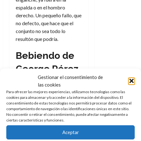
d
e
l
0
espalda o en el hombro
e
t
t
derecho. Un pequeño fallo, que
A
o
u
no defecto, que hace que el
p
r
r
o
conjunto no sea todo lo
n
a
c
o
resultón que podría.
a
9
l
Bebiendo de
8
de
i
de
julio
p
julio
George Pérez
de
s
de
2026
Gestionar el consentimiento de
2026
i
Tenemos a un Conde Nefaria
0
las cookies
s
0
que luce realmente bien y
Para ofrecer las mejores experiencias, utilizamos tecnologías como las
cookies para almacenar y/o acceder a la información del dispositivo. El
parece
sacado al milímetro
7
consentimiento de estas tecnologías nos permitirá procesar datos como el
de alguna viñeta de George
de
comportamiento de navegación o las identificaciones únicas en este sitio.
julio
Pérez
, y más en concreto de la
No consentir o retirar el consentimiento, puede afectar negativamente a
de
ciertas características y funciones.
portada del número 34 de Los
2026
vengadores del año 2000. La
Aceptar
0
influencia del gran trabajo del