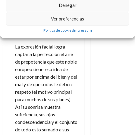
muy tristemente fallecido
Denegar
profesional (nos dejó en 2022)
Ver preferencias
es notable y salta a la vista con
solo dar un vistazo a ese
Política de cookies
Impressum
rostro henchido de orgullo.
La expresión facial logra
captar a la perfección el aire
de prepotencia que este noble
europeo tiene, esa idea de
estar por encima del bien y del
mal y de que todos le deben
respeto (el motivo principal
para muchos de sus planes).
Así su sonrisa muestra
suficiencia, sus ojos
condescendencia y el conjunto
de todo esto sumado a sus