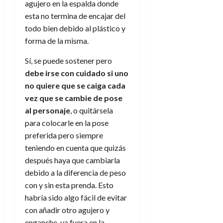
f
m
s
a
agujero en la espalda donde
2026
29
)
a
i
a
d
d
esta no termina de encajar del
de
:
0
l
n
b
e
e
julio
todo bien debido al plástico y
e
i
a
i
l
l
de
forma de la misma.
l
p
l
l
a
2026
a
o
s
d
i
l
W
Sí, se puede sostener pero
0
r
i
e
d
í
W
debe irse con cuidado si uno
i
s
l
a
n
E
g
no quiere que se caiga cada
y
M
d
e
e
s
vez
que se cambie de pose
u
c
a
6
n
u
n
al personaje
, o quitársela
o
de
y
p
d
m
para colocarle en la pose
agosto
3
e
u
i
o
de
de
preferida pero siempre
l
n
a
2026
c
agosto
teniendo en cuenta que quizás
d
t
l
de
o
0
después haya que cambiarla
e
o
2026
n
debido a la diferencia de peso
s
d
t
20
0
t
e
con y sin esta prenda. Esto
r
de
i
n
habría sido algo fácil de evitar
julio
a
n
o
de
c
con añadir otro agujero y
o
r
2026
u
enganche, ya fuera en la