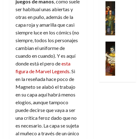
juegos de mano
s
, como suele
31
u
a
w
u
Análisis
c
julio
f
de
ser habitual unas abiertas y
l
s
Cómic
:
n
de
i
i
julio
Series
t
s
otras en puño, además de la
p
h
2026
p
c
de
X
u
o
r
o
capa roja y amarilla que casi
ó
c
2026
0
-
r
:
i
m
a
siempre luce en los cómics (no
i
M
0
a
e
m
e
l
ó
siempre, todos los personajes
e
p
l
e
Series
n
D
n
cambian el uniforme de
n
Análisis
o
o
r
a
o
d
cuando en cuando). Y es aquí
’
Cómic
p
p
a
j
c
e
X
9
donde está el pero de
esta
c
t
s
e
t
M
-
7
o
figura de Marvel Legends
. Si
i
i
a
o
a
M
(
n
m
m
en la reseñada hace poco de
u
r
r
e
2
q
i
p
n
Magneto se alabó el trabajo
E
v
n
×
u
s
r
a
x
e
en su capa aquí habrá menos
’
4
i
m
e
l
t
l
elogios, aunque tampoco
9
)
s
o
s
e
r
puede decirse que vaya a ser
7
:
t
y
i
y
a
30
(
A
una crítica feroz dado que no
ó
l
o
e
ñ
de
2
p
es necesario. La capa se sujeta
l
a
n
n
o
julio
×
o
a
a
e
al muñeco a través de un único
d
de
3
c