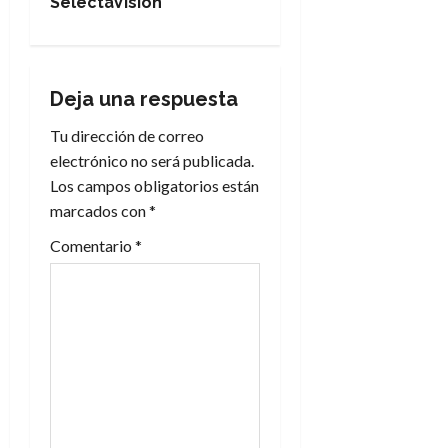
g
SelectaVisión
a
c
Deja una respuesta
i
Tu dirección de correo
electrónico no será publicada.
ó
Los campos obligatorios están
n
marcados con
*
Comentario
*
d
e
e
n
t