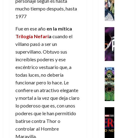
personaje según es hasta
s
Literatura
s
r
,
r
u
A
d
mucho tiempo después, hasta
c
d
m
i
e
m
a
a
1977
e
a
o
r
í
y
t
l
d
s
e
m
Fue en ese año
en la mítica
o
e
o
Cine
u
(
e
c
v
Cómic
Trilogía Nefari
a
cuando el
e
r
p
5
g
T
u
e
s
a
villano pasó a ser un
a
de
u
h
a
r
p
r
r
supervillano. Obtuvo sus
agosto
s
e
n
t
e
e
t
de
increíbles poderes y ese
t
P
d
i
r
s
2026
e
excéntrico vestuario que, a
a
h
o
c
Cómic
a
u
1
0
todas luces, no debería
L
a
Reseña
l
a
d
n
)
L
a
funcionar pero lo hace. Le
n
a
l
o
a
a
L
t
n
,
confiere un atractivo elegante
c
7
t
i
o
o
f
y mortal a la vez que deja claro
o
30
de
r
g
m
s
ó
m
de
lo poderoso que es, con unos
agosto
a
a
,
t
Cine
r
julio
p
de
poderes que le han permitido
g
Cómic
d
9
a
m
de
2026
l
batirse contra Thor o
Crítica
e
e
0
l
2026
u
e
S
0
controlar al Hombre
d
l
a
g
l
j
0
p
i
Maravilla.
o
ñ
i
a