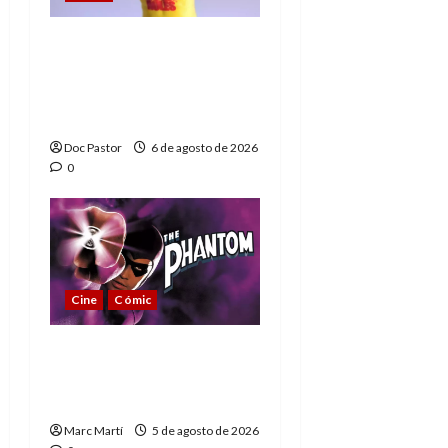
Hulk Hogan en
Playmobil: un
homenaje a una
leyenda de la WWE
Doc Pastor
6 de agosto de 2026
0
Cine
Cómic
The Phantom, 90 años
del héroe que nunca
muere
Marc Martí
5 de agosto de 2026