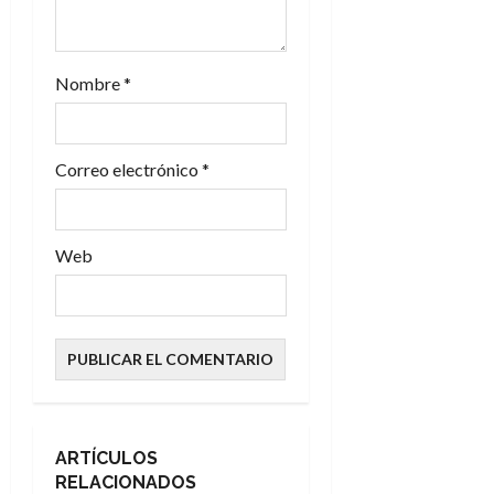
r
a
Nombre
*
d
a
Correo electrónico
*
s
Web
ARTÍCULOS
RELACIONADOS