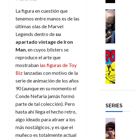
a
i
a
s
o
a
r
a
d
La figura en cuestión que
d
H
Cómic
s
d
e
v
e
Reseña
tenemos entre manos es de las
e
o
d
e
p
e
r
E
l
m
e
últimas olas de Marvel
j
e
n
-
l
D
b
l
a
t
Legends dentro de
su
t
M
V
o
r
h
d
i
u
apartado vintage de Iron
a
i
c
e
é
e
d
r
Man
, en cuyos blisters se
n
g
Cómic
t
s
r
e
a
a
reproduce el arte que
:
i
Reseña
o
E
o
m
p
D
B
mostraban
las figuras de Toy
l
r
x
e
o
e
29
o
r
a
Biz
lanzadas con motivo de la
M
t
q
c
r
de
c
a
n
u
r
serie de animación de los años
u
i
o
julio
t
n
t
e
a
e
o
f
90 (aunque en su momento el
de
o
d
e
r
o
n
n
u
2026
Conde Nefaria jamás formó
r
N
y
t
r
u
a
n
parte de tal colección). Pero
SERIES
D
0
e
l
e
d
n
r
c
hasta ahí llega el hecho retro,
r
w
a
,
i
c
i
o
algo ideado para atraer a los
D
s
Juguetes
e
n
a
o
27
o
a
j
Análisis
más nostálgicos, y es que el
l
a
m
n
de
Series
m
y
o
m
muñeco es totalmente actual
r
u
julio
a
H