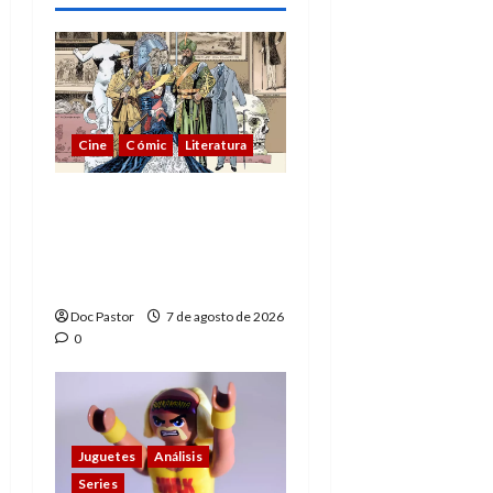
Cine
Cómic
Literatura
A mí me gusta La Liga
de los Hombres
Extraordinarios (parte
1)
Doc Pastor
7 de agosto de 2026
0
Juguetes
Análisis
Series