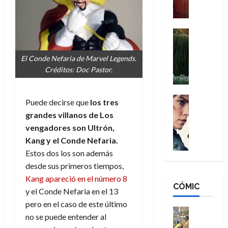
a
M
i
o
ñ
a
d
s
o
n
e
H
Cine
s
:
r
Cómic
o
d
Misceláne
B
-
m
e
El Conde Nefaria de Marvel Legends.
V
r
M
b
l
Créditos: Doc Pastor.
e
a
a
r
h
n
n
n
e
é
g
d
:
Cine
s
r
Puede decirse que
los tres
a
Crítica
N
B
E
o
grandes villanos de Los
d
C
e
r
x
e
vengadores son Ultrón,
o
l
w
a
t
q
Kang y el Conde Nefaria.
r
e
D
n
r
u
e
a
Estos dos los son además
a
d
a
e
s
n
y
desde sus primeros tiempos,
N
o
n
:
e
,
e
Kang apareció en el número 8
r
u
D
CÓMIC
r
m
w
d
n
y el Conde Nefaria en el 13
o
:
e
D
i
c
pero en el caso de este último
o
R
j
a
Cine
n
a
no se puede entender al
m
e
Cómic
o
y
a
m