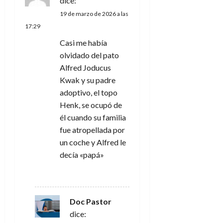
dice:
d
19 de marzo de 2026 a las
e
17:29
Casi me había
e
olvidado del pato
n
Alfred Joducus
Kwak y su padre
t
adoptivo, el topo
Henk, se ocupó de
r
él cuando su familia
a
fue atropellada por
un coche y Alfred le
d
decía «papá»
a
RESPONDER
s
Doc Pastor
dice: