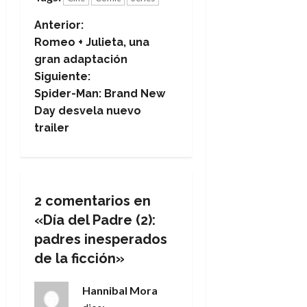
N
Anterior:
Romeo + Julieta, una
a
gran adaptación
Siguiente:
v
Spider-Man: Brand New
e
Day desvela nuevo
trailer
g
a
c
2 comentarios en
«
Día del Padre (2):
i
padres inesperados
ó
de la ficción
»
n
Hannibal Mora