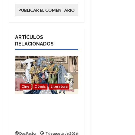
ARTÍCULOS
RELACIONADOS
Cine
Cómic
Literatura
A mí me gusta La Liga
de los Hombres
Extraordinarios (parte
1)
Doc Pastor
7 de agosto de 2026