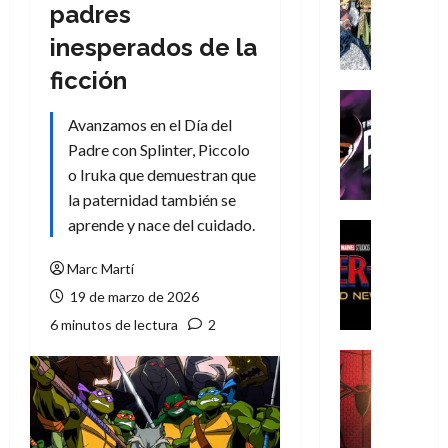
Literatura
padres
A
inesperados de la
m
í
ficción
m
Cine
e
Cómic
Avanzamos en el Día del
g
T
Padre con Splinter, Piccolo
u
h
o Iruka que demuestran que
s
e
la paternidad también se
t
P
aprende y nace del cuidado.
a
h
Cine
L
a
Cómic
Crítica
Marc Martí
a
n
S
L
t
19 de marzo de 2026
p
i
o
6 minutos de lectura
2
i
g
m
d
a
,
Cine
e
Crítica
d
9
r
S
e
0
-
p
l
a
M
i
o
ñ