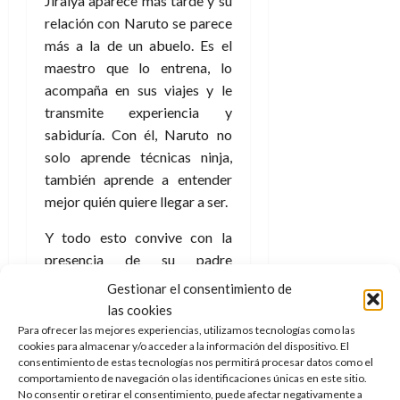
Jiraiya aparece más tarde y su
relación con Naruto se parece
más a la de un abuelo. Es el
maestro que lo entrena, lo
acompaña en sus viajes y le
transmite experiencia y
sabiduría. Con él, Naruto no
solo aprende técnicas ninja,
también aprende a entender
mejor quién quiere llegar a ser.
Y todo esto convive con la
presencia de su padre
biológico, Minato Namikaze.
Gestionar el consentimiento de
Aunque Naruto crece sin
las cookies
conocerlo, Minato dejó parte
Para ofrecer las mejores experiencias, utilizamos tecnologías como las
cookies para almacenar y/o acceder a la información del dispositivo. El
de su chakra dentro del sello
consentimiento de estas tecnologías nos permitirá procesar datos como el
del Kyūbi para poder ayudar a
comportamiento de navegación o las identificaciones únicas en este sitio.
su hijo si alguna vez lo
No consentir o retirar el consentimiento, puede afectar negativamente a