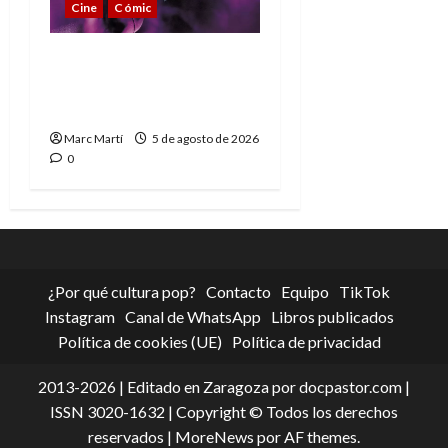
Cine
Cómic
The Phantom, 90 años
del héroe que nunca
muere
Marc Martí
5 de agosto de 2026
0
¿Por qué cultura pop?
Contacto
Equipo
TikTok
Instagram
Canal de WhatsApp
Libros publicados
Política de cookies (UE)
Política de privacidad
2013-2026 | Editado en Zaragoza por docpastor.com |
ISSN 3020-1632 | Copyright © Todos los derechos
reservados
|
MoreNews
por AF themes.