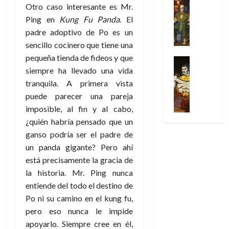
l
s
Cómic
:
n
Otro caso interesante es Mr.
de
i
i
julio
Series
t
s
p
h
2026
p
Ping en
Kung Fu Panda
. El
c
de
X
u
o
r
o
ó
c
2026
padre adoptivo de Po es un
0
-
r
:
i
m
a
i
sencillo cocinero que tiene una
M
0
a
e
m
e
l
ó
pequeña tienda de fideos y que
e
p
l
e
Series
n
D
n
n
siempre ha llevado una vida
Análisis
o
o
r
a
o
d
’
Cómic
p
p
tranquila. A primera vista
a
j
c
e
X
9
c
t
s
e
puede parecer una pareja
t
M
-
7
o
i
i
a
o
imposible, al fin y al cabo,
a
M
(
n
m
m
u
r
r
¿quién habría pensado que un
e
2
q
i
p
n
E
v
ganso podría ser el padre de
n
×
u
s
r
a
x
e
’
un panda gigante? Pero ahí
4
i
m
e
l
t
l
9
)
está precisamente la gracia de
s
o
s
e
r
7
:
t
la historia. Mr. Ping nunca
y
i
y
a
30
(
A
ó
l
o
entiende del todo el destino de
e
ñ
de
2
p
l
a
n
n
Po ni su camino en el kung fu,
o
julio
×
o
a
a
e
d
de
pero eso nunca le impide
3
c
f
m
s
a
2026
29
apoyarlo. Siempre cree en él,
)
a
i