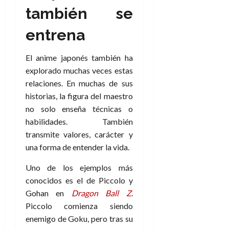
e
t
t
también se
A
o
u
p
r
r
entrena
o
n
a
c
o
El anime japonés también ha
a
9
explorado muchas veces estas
l
8
de
i
relaciones. En muchas de sus
de
julio
p
julio
historias, la figura del maestro
de
s
de
2026
no solo enseña técnicas o
2026
i
habilidades. También
0
s
0
transmite valores, carácter y
una forma de entender la vida.
7
de
Uno de los ejemplos más
julio
conocidos es el de Piccolo y
de
Gohan en
Dragon Ball Z
.
2026
Piccolo comienza siendo
0
enemigo de Goku, pero tras su