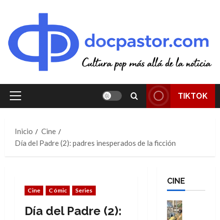
Saltar
al
contenido
TIKTOK
Menú
principal
Inicio
Cine
Día del Padre (2): padres inesperados de la ficción
CINE
Cine
Cómic
Series
Cine
Día del Padre (2):
Cómic