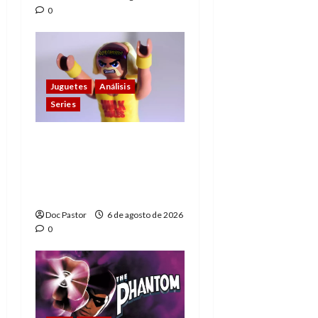
0
Juguetes
Análisis
Series
Hulk Hogan en
Playmobil: un
homenaje a una
leyenda de la WWE
Doc Pastor
6 de agosto de 2026
0