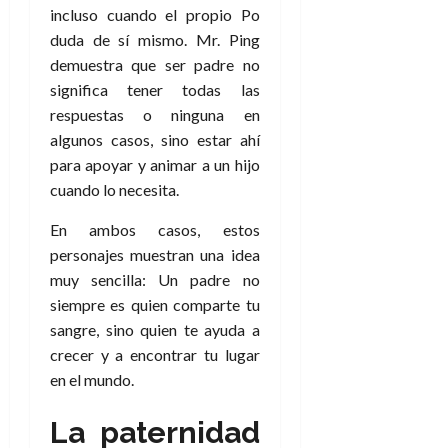
a
d
d
de
incluso cuando el propio Po
:
0
l
n
b
e
e
julio
e
i
duda de sí mismo. Mr. Ping
a
i
l
l
de
l
p
demuestra que ser padre no
l
l
a
2026
a
o
s
d
i
l
significa tener todas las
W
0
r
i
e
d
í
W
respuestas o ninguna en
i
s
l
a
n
E
algunos casos, sino estar ahí
g
y
M
d
e
para apoyar y animar a un hijo
e
s
u
c
a
6
cuando lo necesita.
n
u
n
o
de
y
p
d
m
agosto
3
En ambos casos, estos
e
u
i
o
de
de
personajes muestran una idea
l
n
a
2026
c
agosto
d
muy sencilla: Un padre no
t
l
de
o
0
e
o
siempre es quien comparte tu
2026
n
s
d
sangre, sino quien te ayuda a
t
20
0
t
e
r
de
crecer y a encontrar tu lugar
i
n
julio
a
en el mundo.
n
o
de
c
o
r
2026
u
La paternidad
d
e
l
0