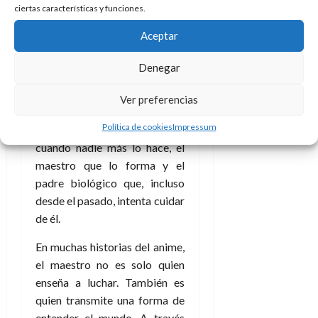
ciertas características y funciones.
necesitaba. De algún modo,
incluso en la distancia, su
Aceptar
padre también termina
protegiéndolo.
Denegar
La historia de Naruto reúne así
Ver preferencias
varias formas de paternidad a
Política de cookies
Impressum
la vez. El padre que lo acepta
cuando nadie más lo hace, el
maestro que lo forma y el
padre biológico que, incluso
desde el pasado, intenta cuidar
de él.
En muchas historias del anime,
el maestro no es solo quien
enseña a luchar. También es
quien transmite una forma de
entender el mundo. A través