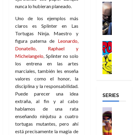
a
d
d
H
Cómic
s
d
e
nunca lo hubieran planeado.
v
e
Reseña
e
o
d
e
p
e
r
E
l
m
e
Uno de los ejemplos más
j
e
n
-
l
D
b
l
a
t
claros es Splinter en Las
t
M
V
o
r
h
d
i
u
Tortugas Ninja. Maestro y
a
i
c
e
é
e
d
r
figura paterna de
Leonardo,
n
g
Cómic
t
s
r
e
a
a
Donatello, Raphael y
:
i
Reseña
o
E
o
m
p
D
B
Michelangelo
, Splinter no solo
l
r
x
e
o
e
29
o
r
a
los entrena en las artes
M
t
q
c
r
de
c
a
n
u
r
marciales, también les enseña
u
i
o
julio
t
n
t
e
a
e
o
f
valores como el honor, la
de
o
d
e
r
o
n
n
u
2026
disciplina y la responsabilidad.
r
N
y
t
r
u
a
n
Puede parecer una idea
SERIES
D
0
e
l
e
d
n
r
c
extraña, al fin y al cabo
r
w
a
,
i
c
i
o
hablamos de una rata
D
s
Juguetes
e
n
a
o
27
o
a
j
Análisis
enseñando ninjutsu a cuatro
l
a
m
n
de
Series
m
y
o
m
tortugas mutantes, pero ahí
r
u
julio
a
H
,
,
y
e
i
de
e
está precisamente la magia de
l
u