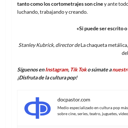
tanto como los cortometrajes son cine
y ante todo
luchando, trabajando y creando.
«Si puede ser escrito o
Stanley Kubrick, director de
La chaqueta metálica
de
Síguenos en
Instagram
,
Tik Tok
o súmate a
nuestr
¡Disfruta de la
c
ultura
p
op!
docpastor.com
Medio especializado en cultura pop más al
sobre cine, series, teatro, juguetes, vi