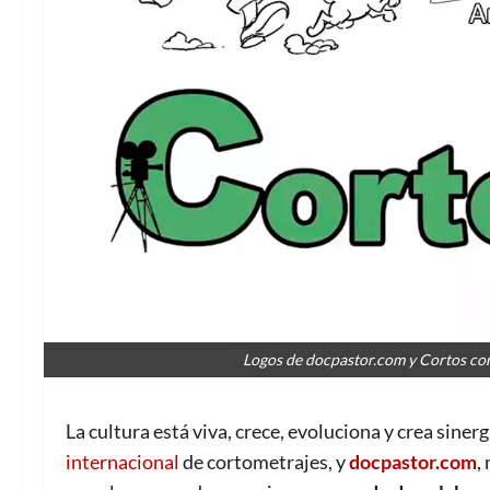
Logos de docpastor.com y Cortos co
La cultura está viva, crece, evoluciona y crea sine
internacional
de cortometrajes, y
docpastor.com
,