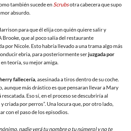
a como también sucede en
Scrubs
otra cabecera que supo
humor absurdo.
rrison para que él elija con quién quiere salir y
A Brooke, que al poco salía del restaurante
a por Nicole. Esto habría llevado a una trama algo más
 conducir ebria, para posteriormente ser
juzgada por
 en teoría, su mejor amiga.
erry fallecería
, asesinada a tiros dentro de su coche.
o, aunque más drástico es que pensaran llevar a Mary
rescatada. Eso sí, en el proceso se descubriría al
 criada por perros”. Una locura que, por otro lado,
ar con el paso de los episodios.
ónimo, nadie verá tu nombre o tu número) y no te