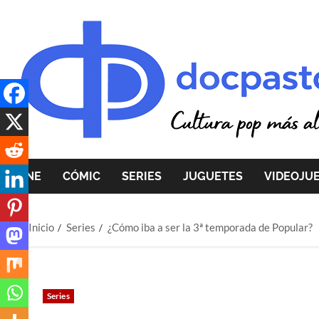
Saltar
al
contenido
CINE
CÓMIC
SERIES
JUGUETES
VIDEOJU
Inicio
Series
¿Cómo iba a ser la 3ª temporada de Popular?
Series