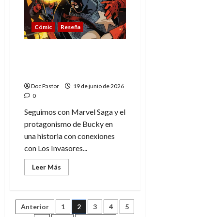
(2),
el
mito
entre
Cómic
Reseña
luz
y
oscuridad
La historia de Bucky (2),
Los Invasores en el
presente
Doc Pastor
19 de junio de 2026
0
Seguimos con Marvel Saga y el
protagonismo de Bucky en
una historia con conexiones
con Los Invasores...
Leer
Leer Más
más
acerca
de
La
historia
Paginación
Anterior
1
2
3
4
5
de
Bucky