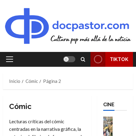
Saltar
al
contenido
TIKTOK
Menú
principal
Inicio
Cómic
Página 2
CINE
Cómic
Cine
Lecturas críticas del cómic
Cómic
centradas en la narrativa gráfica, la
Literatura