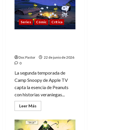
una
vida
en
viñetas
Series
Cómic
Crítica
Camp Snoopy: llega un
verano de amistad con
esencia Peanuts
Doc Pastor
22 de junio de 2026
0
La segunda temporada de
Camp Snoopy de Apple TV
capta la esencia de Peanuts
con historias veraniegas...
Leer
Leer Más
más
acerca
de
Camp
Snoopy:
llega