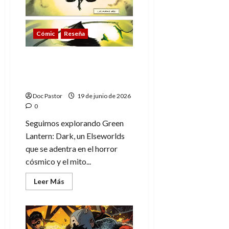
un
verano
de
amistad
Cómic
Reseña
con
esencia
Peanuts
Green Lantern: Dark (2),
el mito entre luz y
oscuridad
Doc Pastor
19 de junio de 2026
0
Seguimos explorando Green
Lantern: Dark, un Elseworlds
que se adentra en el horror
cósmico y el mito...
Leer
Leer Más
más
acerca
de
Green
Lantern:
Dark