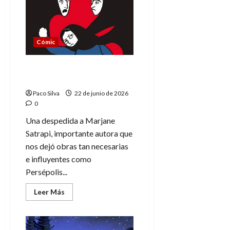
League
vs.
Godzilla
vs.
Kong:
Choque
Cómic
de
titanes
Marjane Satrapi, una vida
en viñetas
Paco Silva
22 de junio de 2026
0
Una despedida a Marjane
Satrapi, importante autora que
nos dejó obras tan necesarias
e influyentes como
Persépolis...
Leer
Leer Más
más
acerca
de
Marjane
Satrapi,