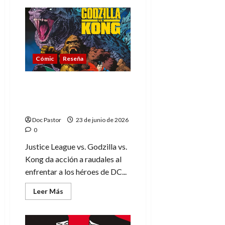
de
Godzilla
y
enfrentamientos:
cruces
en
el
cómic
Cómic
Reseña
y
el
cine
Justice League vs.
Godzilla vs. Kong:
Choque de titanes
Doc Pastor
23 de junio de 2026
0
Justice League vs. Godzilla vs.
Kong da acción a raudales al
enfrentar a los héroes de DC...
Leer
Leer Más
más
acerca
de
Justice