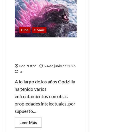
X-
Men
’97
(2×1):
Un
regreso
intenso
Cine
Cómic
pero
apresurado
Godzilla y
enfrentamientos: cruces
en el cómic y el cine
Doc Pastor
24 de junio de 2026
0
A lo largo de los años Godzilla
ha tenido varios
enfrentamientos con otras
propiedades intelectuales, por
supuesto...
Leer
Leer Más
más
acerca