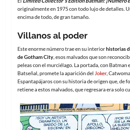
El
Limited Collector´s Edition Batman: ¡Numero e
originalmente en 1975 con todo lujo de detalles. U
encima de todo, de gran tamaño.
Villanos al poder
Este enorme número trae en su interior
historias 
de Gotham City
, esos malvados que son reconocib
peleas con el murciélago. La portada, con Batman e
Batseñal, promete la aparición del
Joker
, Catwoman
Espantapájaros con su historia de origen que, de f
retiene a estos malvados, que regresara era solo c