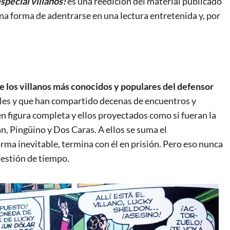
special villanos!
es una reedición del material publicado
na forma de adentrarse en una lectura entretenida y, por
de los villanos más conocidos y populares del
defensor
les y que han compartido decenas de encuentros y
n figura completa y ellos proyectados como si fueran la
, Pingüino y Dos Caras. A ellos se suma el
orma inevitable, termina con él en prisión. Pero eso nunca
uestión de tiempo.