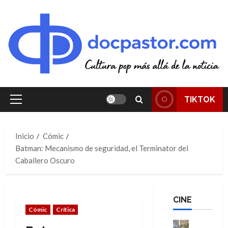
Saltar
al
contenido
TIKTOK
Menú
principal
Inicio
Cómic
Batman: Mecanismo de seguridad, el Terminator del
Caballero Oscuro
CINE
Cómic
Crítica
Cine