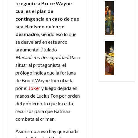
31
u
a
pregunte a Bruce Wayne
w
u
Análisis
c
julio
f
de
l
s
Cómic
:
n
cual es el plan de
de
i
i
julio
Series
t
s
p
h
2026
p
contingencia en caso de que
c
de
X
u
o
r
o
ó
c
2026
sea él mismo quien se
0
-
r
:
i
m
a
i
desmadre
, siendo eso lo que
M
0
a
e
m
e
l
ó
se desvelará en este arco
e
p
l
e
Series
n
D
n
n
argumental titulado
Análisis
o
o
r
a
o
d
’
Cómic
p
Mecanismo de seguridad
. Para
p
a
j
c
e
X
9
c
t
s
situar al protagonista, el
e
t
M
-
7
o
i
i
a
prólogo indica que la fortuna
o
a
M
(
n
m
m
u
r
r
de Bruce Wayne fue robada
e
2
q
i
p
n
E
v
por el
Joker
y luego dejada en
n
×
u
s
r
a
x
e
manos de Lucius Fox por orden
’
4
i
m
e
l
t
l
9
)
del gobierno, lo que le resta
s
o
s
e
r
7
:
recursos para que Batman
t
y
i
y
a
30
(
A
ó
l
o
combata el crimen.
e
ñ
de
2
p
l
a
n
n
o
julio
×
o
Asimismo a eso hay que añadir
a
a
e
d
de
3
c