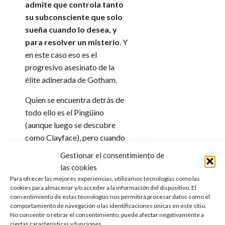
admite que controla tanto
su subconsciente que solo
sueña cuando lo desea, y
para resolver un misterio
. Y
en este caso eso es el
progresivo asesinato de la
élite adinerada de Gotham.
Quien se encuentra detrás de
todo ello es el Pingüino
(aunque luego se descubre
como Clayface), pero cuando
sobreviene la confrontación,
Gestionar el consentimiento de
Robin es herido de gravedad.
las cookies
En el hospital se encuentra con
Para ofrecer las mejores experiencias, utilizamos tecnologías como las
un moribundo Pingüino (que al
cookies para almacenar y/o acceder a la información del dispositivo. El
consentimiento de estas tecnologías nos permitirá procesar datos como el
final si era quien lo había
comportamiento de navegación o las identificaciones únicas en este sitio.
orquestado todo en la
No consentir o retirar el consentimiento, puede afectar negativamente a
ciertas características y funciones.