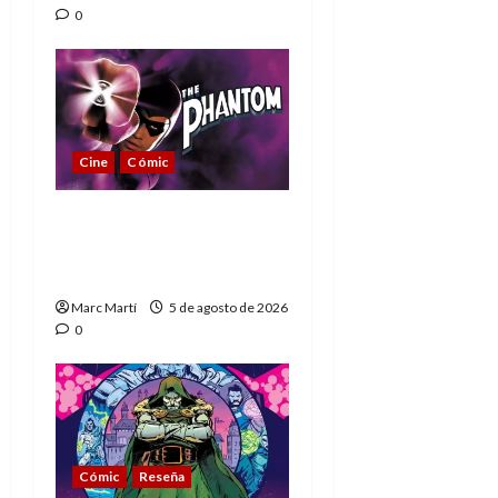
0
Cine
Cómic
The Phantom, 90 años
del héroe que nunca
muere
Marc Martí
5 de agosto de 2026
0
Cómic
Reseña