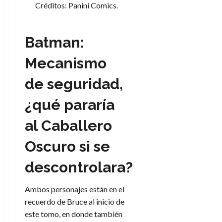
d
Créditos: Panini Comics.
e
l
0
e
t
t
A
o
u
p
r
Batman:
r
o
n
a
c
Mecanismo
o
a
9
de seguridad,
l
8
de
i
de
julio
¿qué pararía
p
julio
de
s
de
2026
al Caballero
2026
i
0
s
0
Oscuro si se
7
descontrolara?
de
julio
Ambos personajes están en el
de
2026
recuerdo de Bruce al inicio de
este tomo, en donde también
0