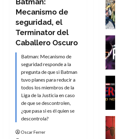
Batman:
Cómic
Literatura
Mecanismo de
A
seguridad, el
m
í
Terminator del
m
Cine
Caballero Oscuro
e
Cómic
g
T
Batman: Mecanismo de
u
h
s
seguridad responde a la
e
t
P
pregunta de que si Batman
a
h
Cine
tuvo planes para reducir a
L
a
Cómic
todos los miembros de la
Crítica
a
n
Liga de la Justicia en caso
S
L
t
de que se descontrolen,
p
i
o
i
¿que pasa si es él quien se
g
m
d
descontrola?
a
,
Cine
e
Crítica
d
9
r
S
e
Oscar Ferrer
0
-
p
l