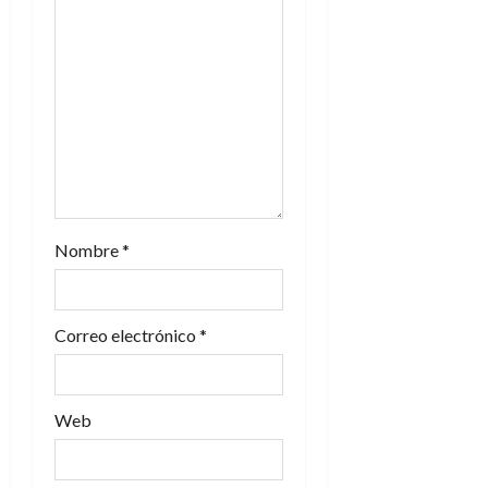
e
n
t
r
a
d
Nombre
*
a
s
Correo electrónico
*
Web