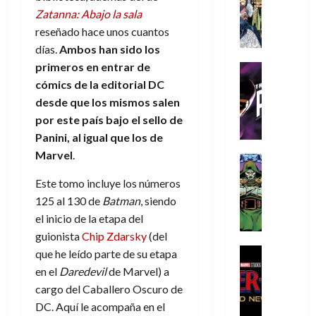
s
Literatura
s
r
,
r
u
Zatanna: Abajo la sala
A
d
c
d
m
i
e
reseñado hace unos cuantos
m
a
a
e
a
o
r
í
días.
Ambos han sido los
y
t
l
d
s
e
m
o
e
primeros en entrar de
o
Cine
u
(
e
c
v
Cómic
e
cómics de la editorial DC
r
p
5
g
T
u
e
s
a
desde que los mismos salen
a
de
u
h
a
r
p
r
r
agosto
por este país bajo el sello de
s
e
n
t
e
e
t
de
Panini, al igual que los de
t
P
d
i
r
s
2026
e
Marvel
.
a
h
o
c
Cómic
a
u
1
0
L
a
Reseña
l
a
d
n
)
Este tomo incluye los números
L
a
n
a
l
o
a
125 al 130 de
Batman
, siendo
a
L
t
n
,
c
7
el inicio de la etapa del
t
i
o
o
f
o
30
de
r
g
m
guionista
Chip Zdarsky
(del
s
ó
m
de
agosto
a
a
,
t
Cine
r
que he leído parte de su etapa
julio
p
de
g
Cómic
d
9
a
m
de
2026
l
en el
Daredevil
de Marvel) a
Crítica
e
e
0
l
2026
u
e
cargo del Caballero Oscuro de
S
0
d
l
a
g
l
j
DC. Aquí le acompaña en el
0
p
i
o
ñ
i
a