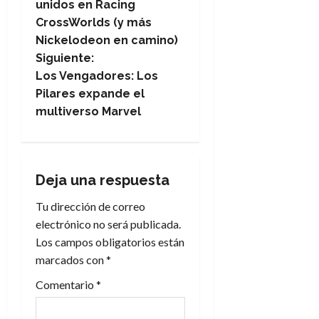
a
unidos en Racing
CrossWorlds (y más
v
Nickelodeon en camino)
e
Siguiente:
Los Vengadores: Los
g
Pilares expande el
multiverso Marvel
a
c
i
Deja una respuesta
Tu dirección de correo
ó
electrónico no será publicada.
n
Los campos obligatorios están
marcados con
*
d
Comentario
*
e