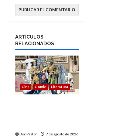
ARTÍCULOS
RELACIONADOS
Cine
Cómic
Literatura
A mí me gusta La Liga
de los Hombres
Extraordinarios (parte
1)
Doc Pastor
7 de agosto de 2026