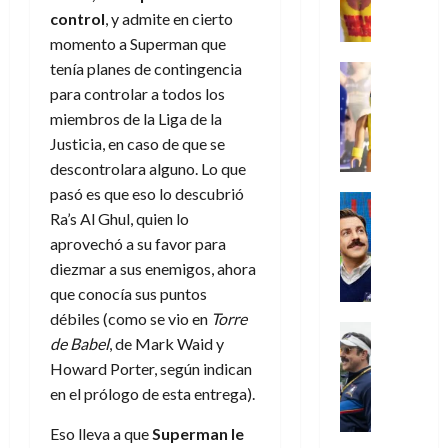
,
,
y
e
i
de
e
l
control
, y admite en cierto
u
e
m
a
2026
j
o
r
l
momento a Superman que
l
e
s
o
s
e
23
0
k
e
tenía planes de contingencia
j
o
Juguetes
r
(
de
H
x
Análisis
o
c
para controlar a todos los
v
p
julio
5
o
Series
p
r
u
i
miembros de la Liga de la
a
de
de
P
g
e
d
l
l
2026
r
agosto
Justicia, en caso de que se
l
a
r
e
t
l
t
de
descontrolara alguno. Lo que
a
0
n
i
l
a
2026
a
e
pasó es que eso lo descubrió
y
e
m
o
Series
s
n
1
0
m
Ra’s Al Ghul, quien lo
n
Cine
e
e
d
o
)
o
Misceláne
P
aprovechó a su favor para
n
s
e
d
C
b
l
t
p
l
diezmar a sus enemigos, ahora
e
7
u
i
a
o
e
a
que conocía sus puntos
M
de
a
l
y
q
r
c
a
agosto
débiles (como se vio en
Torre
n
y
m
Crítica
u
a
i
de
r
de Babel
, de Mark Waid y
d
W
Series
o
e
d
e
2026
v
Howard Porter, según indican
o
T
W
b
a
o
n
e
l
0
e
E
en el prólogo de esta entrega).
i
n
c
l
a
d
R
l
t
i
30
Eso lleva a que
Superman le
c
L
a
:
i
a
de