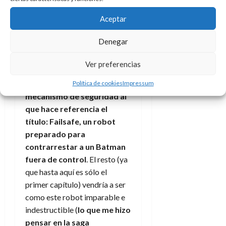
sombra), quien aparentemente
se suicida con cianuro, pero
Aceptar
ofreciendo una situación en la
que parece que ha sido
Denegar
Batman quien ha acabado con
él.
Ver preferencias
Eso lleva a que se active
el
Política de cookies
Impressum
mecanismo de seguridad al
que hace referencia el
título: Failsafe, un robot
preparado para
contrarrestar a un Batman
fuera de control
. El resto (ya
que hasta aquí es sólo el
primer capítulo) vendría a ser
como este robot imparable e
indestructible (
lo que me hizo
pensar en la saga