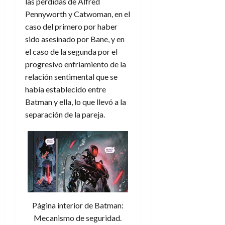
f
m
las pérdidas de Alfred
s
a
2026
29
)
a
i
a
d
d
Pennyworth y Catwoman, en el
de
:
0
l
n
b
e
e
caso del primero por haber
julio
e
i
a
i
l
l
de
sido asesinado por Bane, y en
l
p
l
l
a
2026
a
el caso de la segunda por el
o
s
d
i
l
W
0
r
progresivo enfriamiento de la
i
e
d
í
W
i
s
relación sentimental que se
l
a
n
E
g
y
M
había establecido entre
d
e
e
s
u
c
a
Batman y ella, lo que llevó a la
6
n
u
n
o
separación de la pareja.
de
y
p
d
m
agosto
3
e
u
i
o
de
de
l
n
a
2026
c
agosto
d
t
l
de
o
0
e
o
2026
n
s
d
t
20
0
t
e
r
de
i
n
julio
a
Página interior de Batman:
n
o
de
c
Mecanismo de seguridad.
o
r
2026
u