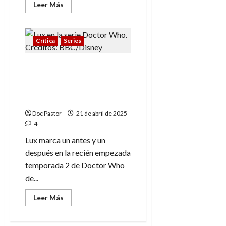
Leer
Leer Más
más
acerca
de
La
niña
Crítica
Series
y
el
cartero,
Doctor Who (T2. E2): Lux
un
emotivo
sube las apuestas y
y
enloquece con su
geográfico
periplo
metalenguaje
Doc Pastor
21 de abril de 2025
4
Lux marca un antes y un
después en la recién empezada
temporada 2 de Doctor Who
de...
Leer
Leer Más
más
acerca
de
Doctor