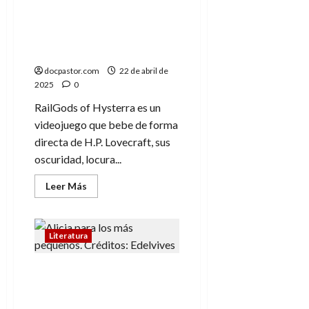
(acceso anticipado el 23
de abril): los Mitos de
Cthulhu y el fin de la
cordura
docpastor.com
22 de abril de
2025
0
RailGods of Hysterra es un
videojuego que bebe de forma
directa de H.P. Lovecraft, sus
oscuridad, locura...
Leer
Leer Más
más
acerca
de
RailGods
of
Literatura
Hysterra
(acceso
anticipado
Día del Libro:
el
23
Recordando a Peter y
de
Alicia
abril):