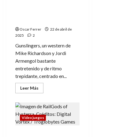
tomo
Gunslingers, un
1
(edición
trepidante y entretenido
de
western de venganza
coleccionista):
así
Oscar Ferrer
empezó
22 de abril de
todo
2025
2
Gunslingers, un western de
Mike Richardson y Jordi
Armengol bastante
entretenido y de ritmo
trepidante, centrado en...
Leer
Leer Más
más
acerca
de
Gunslingers,
un
trepidante
y
Videojuegos
entretenido
western
de
RailGods of Hysterra
venganza