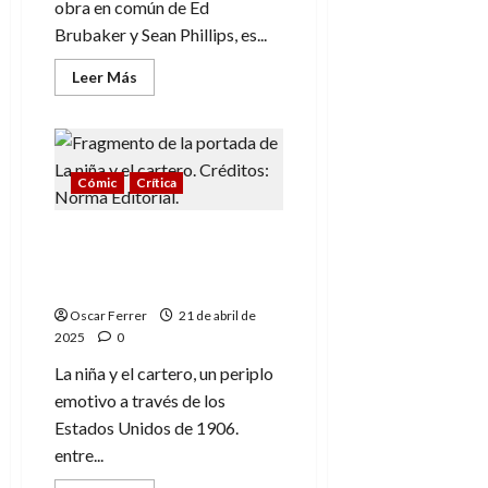
obra en común de Ed
Brubaker y Sean Phillips, es...
Leer
Leer Más
más
acerca
de
Las
casas
de
los
Cómic
Crítica
impíos,
lo
nuevo
La niña y el cartero, un
del
tándem
emotivo y geográfico
Ed
periplo
Brubaker
y
Oscar Ferrer
21 de abril de
Sean
Phillips
2025
0
La niña y el cartero, un periplo
emotivo a través de los
Estados Unidos de 1906.
entre...