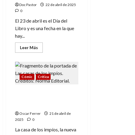
los
Doc Pastor
Mitos
22 de abril de 2025
de
0
Cthulhu
y
El 23 de abril es el Día del
el
fin
Libro y es una fecha en la que
de
la
hay...
cordura
Leer
Leer Más
más
acerca
de
Día
del
Libro:
Recordando
Cómic
Crítica
a
Peter
y
Las casas de los impíos,
Alicia
lo nuevo del tándem Ed
Brubaker y Sean Phillips
Oscar Ferrer
21 de abril de
2025
0
La casa de los impíos, la nueva