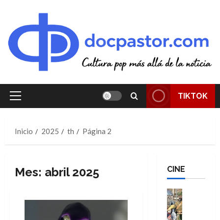
Saltar
al
contenido
TIKTOK
Menú
principal
Inicio
2025
th
Página 2
CINE
Mes:
abril 2025
Cine
Cómic
Literatura