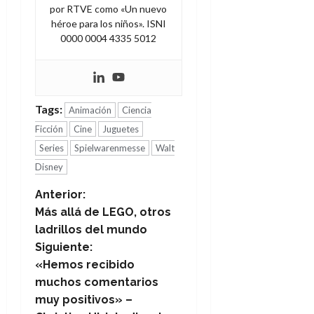
por RTVE como «Un nuevo
héroe para los niños». ISNI
0000 0004 4335 5012
Tags:
Animación
Ciencia
Ficción
Cine
Juguetes
Series
Spielwarenmesse
Walt
Disney
N
Anterior:
Más allá de LEGO, otros
a
ladrillos del mundo
Siguiente:
v
«Hemos recibido
e
muchos comentarios
muy positivos» –