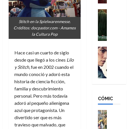
a
d
s
o
n
e
H
Cine
s
:
r
Cómic
o
d
Stitch en la Spielwarenmesse.
Misceláne
B
-
m
e
Créditos: docpastor.com - Amamos
V
r
M
b
l
la Cultura Pop
e
a
a
r
h
n
n
n
e
é
g
d
:
Cine
s
r
Hace casi un cuarto de siglo
a
Crítica
N
B
E
o
desde que llegó a los cines
Lilo
d
C
e
r
x
e
o
l
y Stitch
, fue en 2002 cuando el
w
a
t
q
r
e
D
mundo conoció y adoró esta
n
r
u
e
a
a
d
historia de ciencia ficción,
a
e
s
n
y
N
o
n
familia y descubrimiento
:
e
,
e
r
u
personal. Pero más todavía
D
CÓMIC
r
m
w
d
n
adoró al pequeño alienígena
o
:
e
D
i
c
azul que protagonista. Un
o
R
j
a
Cine
n
a
m
divertido ser que es más
e
Cómic
o
y
a
m
s
Literatura
s
travieso que malvado, que
r
,
r
u