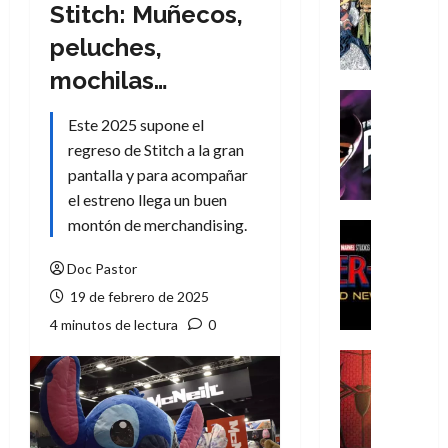
Literatura
Stitch: Muñecos,
A
peluches,
m
í
mochilas…
m
Cine
e
Cómic
Este 2025 supone el
g
T
regreso de Stitch a la gran
u
h
pantalla y para acompañar
s
e
el estreno llega un buen
t
P
montón de merchandising.
a
h
Cine
L
a
Cómic
Crítica
Doc Pastor
a
n
S
L
t
19 de febrero de 2025
p
i
o
4 minutos de lectura
0
i
g
m
d
a
,
Cine
e
Crítica
d
9
r
S
e
0
-
p
l
a
M
i
o
ñ