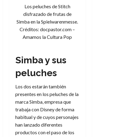
a
d
d
de
:
0
l
Los peluches de Stitch
n
b
e
e
julio
e
i
a
i
l
disfrazado de frutas de
l
de
l
p
l
l
a
2026
a
Simba en la Spielwarenmesse.
o
s
d
i
l
W
Créditos: docpastor.com –
0
r
i
e
d
í
W
Amamos la Cultura Pop
i
s
l
a
n
E
g
y
M
d
e
e
s
u
c
a
6
Simba y sus
n
u
n
o
de
y
p
d
m
agosto
3
peluches
e
u
i
o
de
de
l
n
a
2026
c
agosto
d
t
Los dos estarán también
l
de
o
0
e
o
2026
presentes en los peluches de la
n
s
d
t
marca Simba, empresa que
20
0
t
e
r
de
trabaja con Disney de forma
i
n
julio
a
habitual y de cuyos personajes
n
o
de
c
han lanzado diferentes
o
r
2026
u
productos con el paso de los
d
e
l
0