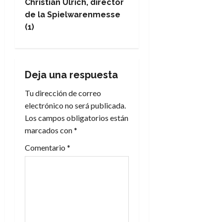
g
Christian Ulrich, director
de la Spielwarenmesse
a
(1)
c
i
Deja una respuesta
ó
Tu dirección de correo
n
electrónico no será publicada.
Los campos obligatorios están
d
marcados con
*
e
Comentario
*
e
n
t