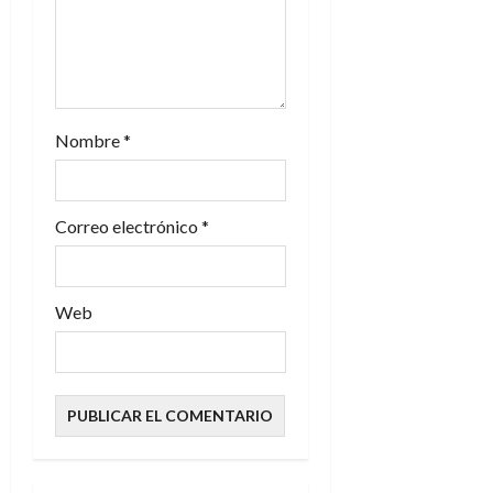
r
a
d
Nombre
*
a
s
Correo electrónico
*
Web