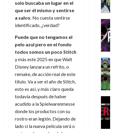
A
d
c
d
m
solo buscaba un lugar en el
i
e
m
a
a
e
a
o
r
que ser él mismo y sentirse
í
y
t
l
d
s
e
a salvo.
No cuesta sentirse
m
o
e
o
Cine
u
(
identificado, ¿verdad?
e
c
v
Cómic
e
r
p
5
g
T
u
e
s
a
a
Puede que no tengamos el
de
u
h
a
r
p
r
r
agosto
pelo azul pero en el fondo
s
e
n
t
e
e
t
de
todos somos un poco Stitch
t
P
d
i
r
s
2026
e
a
y más este 2025 en que Walt
h
o
c
Cómic
a
u
1
0
L
a
Reseña
l
a
Disney lanzara un refrito, o
d
n
)
L
a
n
a
l
o
remake, de acción real de este
a
a
L
t
n
,
c
título. Va a ser el año de Stitch,
7
t
i
o
o
f
o
30
esto es así, y más claro queda
de
r
g
m
s
ó
m
de
agosto
todavía después de haber
a
a
,
t
Cine
r
julio
p
de
acudido a la Spielwarenmesse
g
Cómic
d
9
a
m
de
2026
l
Crítica
e
donde los productos con su
e
0
l
2026
u
e
S
0
d
l
a
g
rostro eran legión. Dejando de
l
j
0
p
i
o
ñ
i
a
lado si la nueva película será o
a
i
a
s
o
a
r