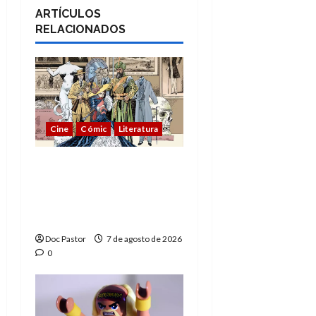
ARTÍCULOS
RELACIONADOS
Cine
Cómic
Literatura
A mí me gusta La Liga
de los Hombres
Extraordinarios (parte
1)
Doc Pastor
7 de agosto de 2026
0