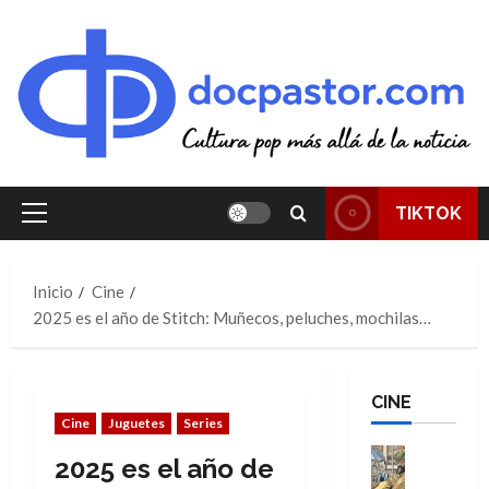
Saltar
al
contenido
TIKTOK
Menú
principal
Inicio
Cine
2025 es el año de Stitch: Muñecos, peluches, mochilas…
CINE
Cine
Juguetes
Series
Cine
2025 es el año de
Cómic