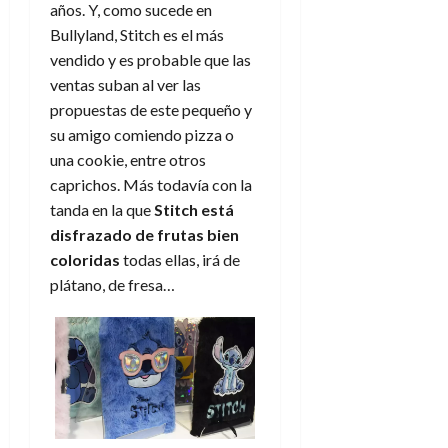
e
t
años. Y, como sucede en
t
A
o
Bullyland, Stitch es el más
u
p
r
r
vendido y es probable que las
o
n
a
ventas suban al ver las
c
o
propuestas de este pequeño y
a
9
su amigo comiendo pizza o
l
8
de
una cookie, entre otros
i
de
julio
p
caprichos. Más todavía con la
julio
de
s
de
2026
tanda en la que
Stitch está
2026
i
disfrazado de frutas bien
0
s
0
coloridas
todas ellas, irá de
plátano, de fresa…
7
de
julio
de
2026
0