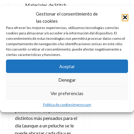
Materiales de Stitch.
Créditos: docpastor.com –
Gestionar el consentimiento de
Amamos la Cultura Pop
las cookies
Para ofrecer las mejores experiencias, utilizamos tecnologías como las
cookies para almacenar y/o acceder a la información del dispositivo. El
consentimiento de estas tecnologías nos permitirá procesar datos como el
Mochilas y
comportamiento de navegación o las identificaciones únicas en este sitio.
No consentir o retirar el consentimiento, puede afectar negativamente a
material de
ciertas características y funciones.
oficina
Aceptar
Denegar
Más allá de estos muñecos y
peluches, y otros dado que
Ver preferencias
estas no son las únicas
empresas licenciatarias, se
Política de cookies
Impressum
puede hablar de productos
distintos más pensados para el
día (aunque a un peluche se le
puede abrazar cada día y es