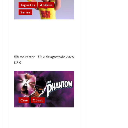
Juguetes
Análisis
Series
Hulk Hogan en
Playmobil: un
homenaje a una
leyenda de la WWE
Doc Pastor
6 de agosto de 2026
0
Cine
Cómic
The Phantom, 90 años
del héroe que nunca