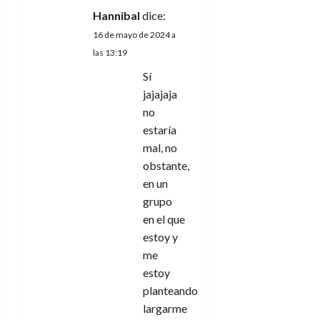
Hannibal
dice:
16 de mayo de 2024 a
las 13:19
Sí
jajajaja
no
estaría
mal, no
obstante,
en un
grupo
en el que
estoy y
me
estoy
planteando
largarme