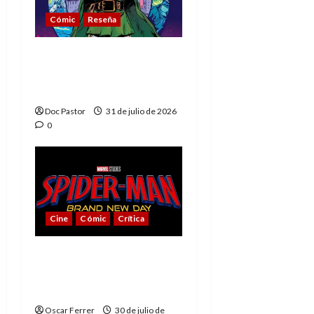
Cómic
Reseña
La tragedia del Doctor
Muerte, el mejor
villano de Marvel
Doc Pastor
31 de julio de 2026
0
Cine
Cómic
Crítica
Spider-Man: Brand New
Day, mejor de lo
esperado
Oscar Ferrer
30 de julio de