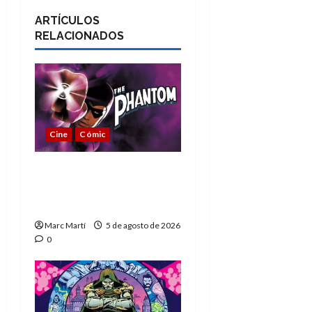
ARTÍCULOS
RELACIONADOS
Cine
Cómic
The Phantom, 90 años
del héroe que nunca
muere
Marc Martí
5 de agosto de 2026
0