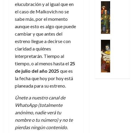
u
a
w
t
u
Análisis
elucubración y al igual que en
D
n
l
s
Cómic
:
a
n
el caso de Malkovich no se
o
d
Series
t
s
p
l
h
c
sabe más, por el momento
e
X
u
o
r
g
o
t
M
aunque esto es algo que puede
-
r
:
i
i
m
o
a
cambiar y que antes del
M
a
e
m
a
e
r
r
e
estreno llegue a decirse con
p
l
e
Series
d
n
E
v
n
Análisis
o
claridad a quiénes
o
r
e
a
x
e
’
Cómic
p
p
a
interpretarán. Tiempo al
j
j
t
l
X
9
c
t
s
a
e
tiempo, o al menos hasta el
25
r
-
7
o
i
i
d
a
a
de julio del año 2025
que es
30
M
(
n
m
m
e
u
ñ
la fecha que hoy por hoy está
de
e
2
q
i
p
e
n
o
julio
planeada para su estreno.
n
×
u
s
r
m
a
de
’
4
i
m
e
o
l
2026
Únete a nuestro canal de
29
9
)
s
o
s
c
e
de
WhatsApp (totalmente
7
:
0
t
y
i
i
y
julio
(
anónimo, nadie verá tu
A
ó
l
o
o
e
de
2
p
nombre o tu número) y no te
l
a
n
n
n
2026
×
o
a
a
pierdas ningún contenido.
e
a
d
3
0
c