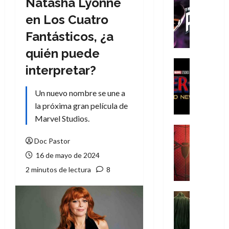
Natasha Lyonne
Cómic
T
en Los Cuatro
h
Fantásticos, ¿a
e
P
quién puede
h
Cine
interpretar?
a
Cómic
Crítica
n
Un nuevo nombre se une a
S
t
p
la próxima gran película de
o
i
m
Marvel Studios.
d
,
Cine
e
Crítica
9
Doc Pastor
r
S
0
16 de mayo de 2024
-
p
a
2 minutos de lectura
8
M
i
ñ
a
d
o
n
e
Cine
s
:
r
Cómic
d
Misceláne
B
-
e
V
r
M