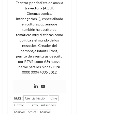
d
e
Escritor y periodista de amplia
l
0
e
trayectoria (AQUÍ,
t
t
A
Cinemascomics,
o
u
Infonegocios…), especializado
p
r
r
en cultura pop aunque
o
n
a
también ha escrito de
c
o
temáticas muy distintas como
a
9
política y el mundo de los
l
8
de
negocios. Creador del
i
de
julio
personaje infantil Frost,
p
julio
de
perrito de aventuras descrito
s
de
2026
por RTVE como «Un nuevo
2026
i
héroe para los niños». ISNI
0
s
0
0000 0004 4335 5012
7
de
julio
de
Tags:
Ciencia Ficción
Cine
2026
Cómic
Cuatro Fantásticos
0
Marvel Comics
Marvel