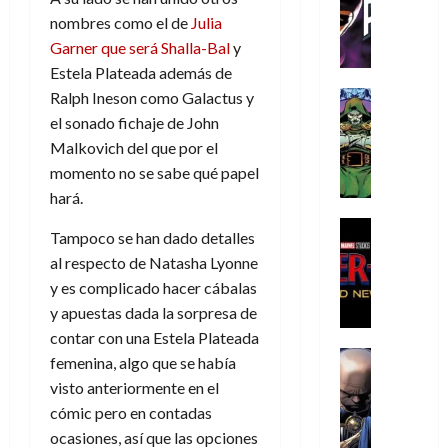
C
T
u
e
s
a
de
nombres como el de
Julia
h
h
a
r
p
r
agosto
Garner que será Shalla-Bal
y
r
e
n
t
e
e
de
i
P
Estela Plateada además de
d
i
r
s
2026
s
h
o
c
Cómic
Ralph Ineson como Galactus y
a
u
0
t
a
Reseña
l
a
d
n
el sonado fichaje de John
L
o
n
a
l
o
a
Malkovich del que por el
a
p
t
n
,
c
momento no se sabe qué papel
t
h
o
o
f
o
30
hará.
r
e
m
s
ó
m
de
a
r
,
t
Cine
r
julio
p
Tampoco se han dado detalles
g
Cómic
N
9
a
m
de
l
al respecto de Natasha Lyonne
Crítica
e
o
0
l
2026
u
e
S
y es complicado hacer cábalas
d
l
a
g
l
j
0
p
i
y apuestas dada la sorpresa de
a
ñ
i
a
a
i
a
n
o
a
contar con una Estela Plateada
r
a
d
d
Cómic
,
s
d
e
femenina, algo que se había
v
e
Reseña
e
u
d
e
p
e
visto anteriormente en el
r
E
l
n
e
j
e
n
cómic pero en contadas
-
l
D
a
l
a
t
t
ocasiones, así que las opciones
M
V
o
e
h
d