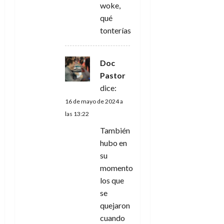
woke,
qué
tonterías
Doc
Pastor
dice:
16 de mayo de 2024 a
las 13:22
También
hubo en
su
momento
los que
se
quejaron
cuando