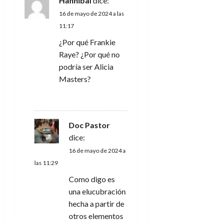
Hannibal
dice:
d
16 de mayo de 2024 a las
11:17
e
¿Por qué Frankie
Raye? ¿Por qué no
e
podría ser Alicia
n
Masters?
t
RESPONDER
r
Doc Pastor
dice:
a
16 de mayo de 2024 a
d
las 11:29
Como digo es
a
una elucubración
s
hecha a partir de
otros elementos