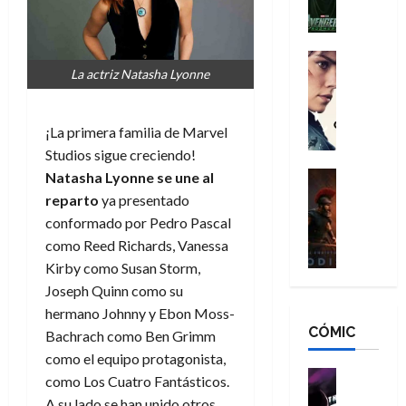
l
e
a
a
h
n
n
n
é
g
d
:
Cine
r
a
La actriz Natasha Lyonne
Crítica
N
B
o
d
C
e
r
e
o
l
w
a
q
¡La primera familia de Marvel
r
e
D
n
u
e
a
Studios sigue creciendo!
a
d
e
s
n
y
Cine
Natasha Lyonne se une al
N
n
:
e
Crítica
,
e
reparto
ya presentado
u
L
D
r
m
w
n
conformado por Pedro Pascal
a
o
:
e
D
c
como Reed Richards, Vanessa
O
o
R
j
a
a
Kirby como Susan Storm,
d
m
e
o
y
m
Joseph Quinn como su
i
s
s
r
,
u
s
d
hermano Johnny y Ebon Moss-
c
d
m
e
CÓMIC
e
a
a
Bachrach como Ben Grimm
e
a
r
a
y
t
l
d
como el equipo protagonista,
e
d
o
e
o
Cine
u
como Los Cuatro Fantásticos.
e
c
v
Cómic
e
r
A su lado se han unido otros
5