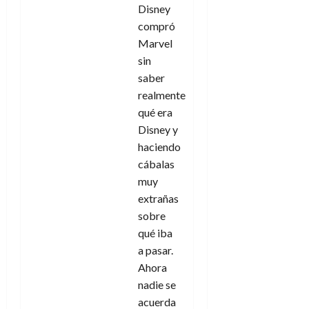
Disney
compró
Marvel
sin
saber
realmente
qué era
Disney y
haciendo
cábalas
muy
extrañas
sobre
qué iba
a pasar.
Ahora
nadie se
acuerda