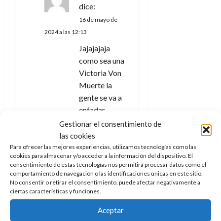
dice:
16 de mayo de
2024 a las 12:13
Jajajajaja
como sea una
Victoria Von
Muerte la
gente se va a
enfadar
muchísimo…
Gestionar el consentimiento de
las cookies
RESPONDER
Para ofrecer las mejores experiencias, utilizamos tecnologías como las
cookies para almacenar y/o acceder a la información del dispositivo. El
consentimiento de estas tecnologías nos permitirá procesar datos como el
Doc
comportamiento de navegación o las identificaciones únicas en este sitio.
Pastor
No consentir o retirar el consentimiento, puede afectar negativamente a
ciertas características y funciones.
dice:
16 de mayo de 2024 a las
Aceptar
12:14