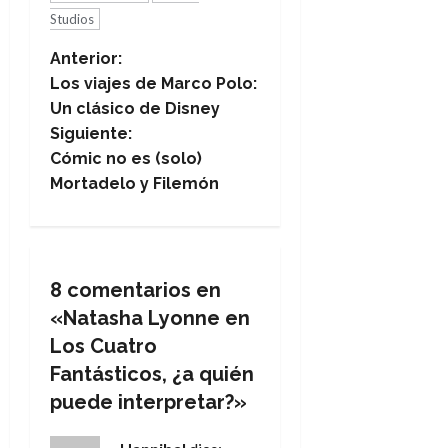
Studios
N
Anterior:
Los viajes de Marco Polo:
a
Un clásico de Disney
Siguiente:
v
Cómic no es (solo)
e
Mortadelo y Filemón
g
a
8 comentarios en
c
«
Natasha Lyonne en
Los Cuatro
i
Fantásticos, ¿a quién
ó
puede interpretar?
»
n