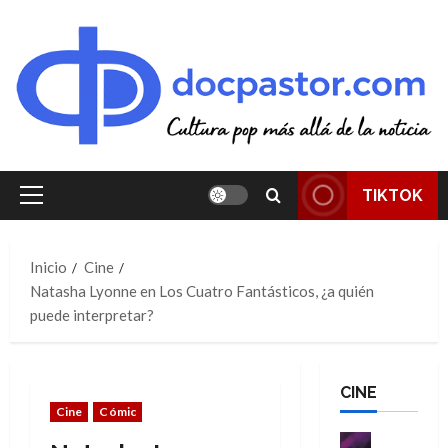
Saltar
al
contenido
TIKTOK
Menú
principal
Inicio
Cine
Natasha Lyonne en Los Cuatro Fantásticos, ¿a quién
puede interpretar?
CINE
Cine
Cómic
Cine