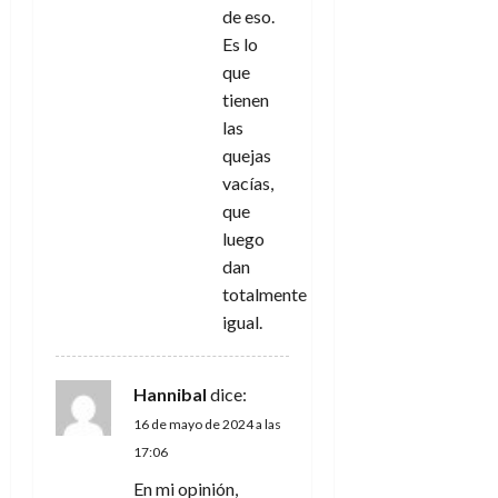
de eso.
Es lo
que
tienen
las
quejas
vacías,
que
luego
dan
totalmente
igual.
Hannibal
dice:
16 de mayo de 2024 a las
17:06
En mi opinión,