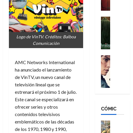
a
M
i
o
ñ
a
d
s
o
n
e
H
Cine
s
:
r
Cómic
o
d
Misceláne
B
-
m
e
V
Logo de VinTV. Créditos: Balboa
r
M
b
l
e
Comunicación
a
a
r
h
n
n
n
e
é
g
d
:
Cine
s
r
AMC Networks International
a
Crítica
N
B
E
o
d
C
ha anunciado el lanzamiento
e
r
x
e
o
l
w
de VinTV, un nuevo canal de
a
t
q
r
e
D
n
televisión lineal que se
r
u
e
a
a
d
a
e
estrenará el próximo 1 de julio.
s
n
y
N
o
n
Este canal se especializará en
:
e
,
e
r
u
ofrecer series y otros
D
CÓMIC
r
m
w
d
n
contenidos televisivos
o
:
e
D
i
c
o
emblemáticos de las décadas
R
j
a
Cine
n
a
m
e
Cómic
de los 1970, 1980 y 1990,
o
y
a
m