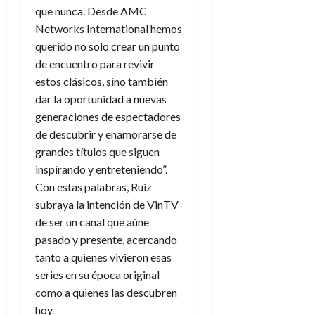
d
e
que nunca. Desde AMC
l
0
e
t
t
Networks International hemos
A
o
u
querido no solo crear un punto
p
r
r
de encuentro para revivir
o
n
a
estos clásicos, sino también
c
o
dar la oportunidad a nuevas
a
9
l
generaciones de espectadores
8
de
i
de
de descubrir y enamorarse de
julio
p
julio
de
grandes títulos que siguen
s
de
2026
inspirando y entreteniendo”.
2026
i
Con estas palabras, Ruiz
0
s
0
subraya la intención de VinTV
de ser un canal que aúne
7
pasado y presente, acercando
de
julio
tanto a quienes vivieron esas
de
series en su época original
2026
como a quienes las descubren
0
hoy.