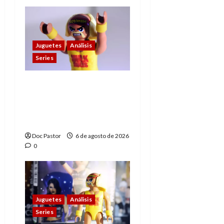
Juguetes
Análisis
Series
Hulk Hogan en
Playmobil: un
homenaje a una
leyenda de la WWE
Doc Pastor
6 de agosto de 2026
0
Juguetes
Análisis
Series