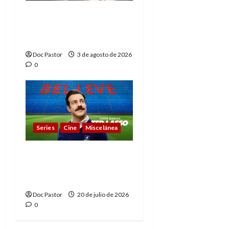
Playmobil y WWE Raw:
primeras impresiones
de la línea
Doc Pastor
3 de agosto de 2026
0
Series
Cine
Miscelánea
Cuando la cultura pop
conquistó la final del
Mundial
Doc Pastor
20 de julio de 2026
0