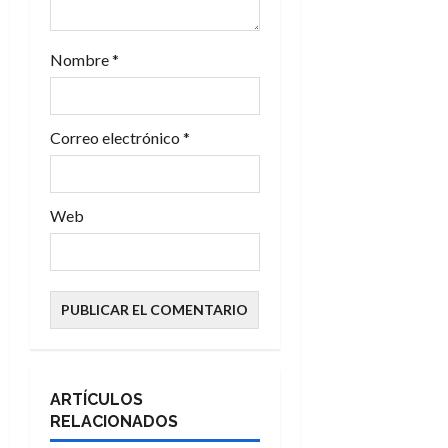
r
a
Nombre
*
d
a
Correo electrónico
*
s
Web
ARTÍCULOS
RELACIONADOS