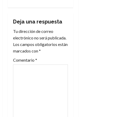
a
c
Deja una respuesta
i
Tu dirección de correo
electrónico no será publicada.
ó
Los campos obligatorios están
n
marcados con
*
Comentario
*
d
e
e
n
t