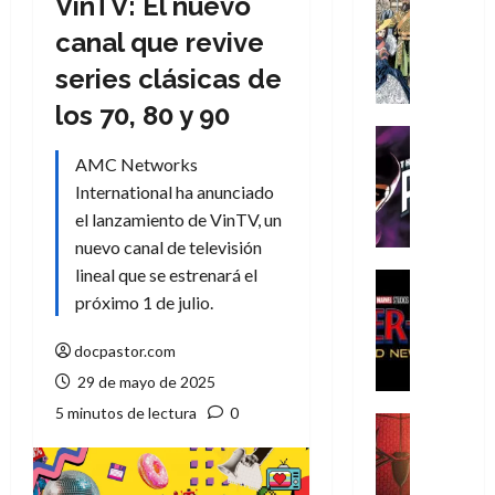
VinTV: El nuevo
Cómic
Literatura
canal que revive
A
series clásicas de
m
í
los 70, 80 y 90
m
Cine
e
Cómic
AMC Networks
g
T
International ha anunciado
u
h
el lanzamiento de VinTV, un
s
e
nuevo canal de televisión
t
P
lineal que se estrenará el
a
h
Cine
L
a
Cómic
próximo 1 de julio.
Crítica
a
n
S
L
t
docpastor.com
p
i
o
29 de mayo de 2025
i
g
m
5 minutos de lectura
0
d
a
,
Cine
e
Crítica
d
9
r
S
e
0
-
p
l