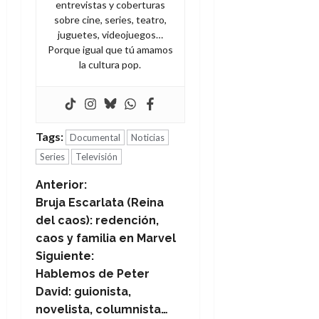
entrevistas y coberturas
sobre cine, series, teatro,
juguetes, videojuegos…
Porque igual que tú amamos
la cultura pop.
Tags:
Documental
Noticias
Series
Televisión
N
Anterior:
Bruja Escarlata (Reina
a
del caos): redención,
caos y familia en Marvel
v
Siguiente:
e
Hablemos de Peter
David: guionista,
g
novelista, columnista…