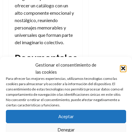
ofrecer un catálogo con un
alto componente emocional y
nostálgico, reuniendo
personajes memorables y
universales que forman parte
del imaginario colectivo.
Documentales,
Gestionar el consentimiento de
comedia y
las cookies
Para ofrecer las mejores experiencias, utilizamos tecnologías como las
programas
cookies para almacenar y/o acceder a la información del dispositivo. El
consentimiento de estas tecnologías nos permitirá procesar datos como el
infantiles
comportamiento de navegación o las identificaciones únicas en este sitio.
No consentir o retirar el consentimiento, puede afectar negativamente a
ciertas características y funciones.
La programación de VinTV se
articulará en torno a tres
Aceptar
pilares fundamentales. El
Denegar
primero de ellos será la