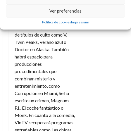
ficción, con series que han
Ver preferencias
pasado a la historia como
verdaderos referentes
Política de cookies
Impressum
culturales. Se podrá disfrutar
de títulos de culto como V,
Twin Peaks, Verano azul o
Doctor en Alaska. También
habrá espacio para
producciones
procedimentales que
combinan misterio y
entretenimiento, como
Corrupción en Miami, Se ha
escrito un crimen, Magnum
P.I., El coche fantástico o
Monk. En cuanto a la comedia,
VinTV recuperará programas
entrañables como Las chicas