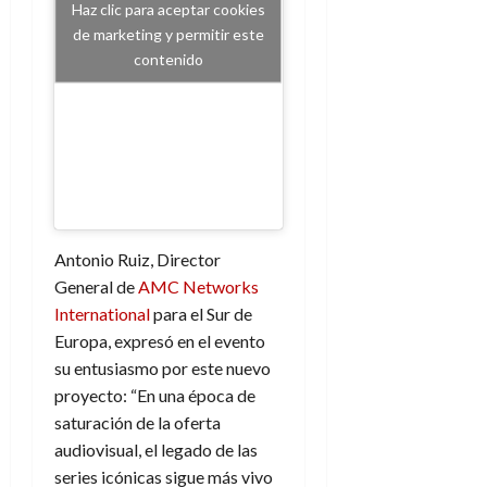
f
m
s
a
2026
Haz clic para aceptar cookies
29
)
a
i
a
d
d
de marketing y permitir este
de
:
0
l
n
b
e
e
julio
contenido
e
i
a
i
l
l
de
l
p
l
l
a
2026
a
o
s
d
i
l
W
0
r
i
e
d
í
W
i
s
l
a
n
E
g
y
M
d
e
e
s
u
c
a
6
n
u
n
o
de
y
Antonio Ruiz, Director
p
d
m
agosto
3
e
u
General de
AMC Networks
i
o
de
de
l
n
a
2026
c
International
para el Sur de
agosto
d
t
l
de
o
Europa, expresó en el evento
0
e
o
2026
n
su entusiasmo por este nuevo
s
d
t
20
0
proyecto: “En una época de
t
e
r
de
saturación de la oferta
i
n
julio
a
n
audiovisual, el legado de las
o
de
c
o
r
2026
series icónicas sigue más vivo
u