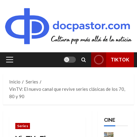
Saltar
al
contenido
TIKTOK
Menú
principal
Inicio
Series
VinTV: El nuevo canal que revive series clásicas de los 70,
80 y 90
CINE
Series
Cine