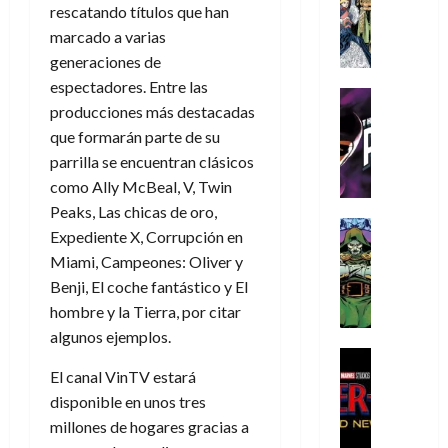
s
Literatura
s
r
,
rescatando títulos que han
r
u
A
d
c
d
m
i
e
marcado a varias
m
a
a
e
a
o
r
generaciones de
í
y
t
l
d
s
e
espectadores. Entre las
m
o
e
o
Cine
u
(
producciones más destacadas
e
c
v
Cómic
e
r
p
5
g
T
que formarán parte de su
u
e
s
a
a
de
u
h
a
r
parrilla se encuentran clásicos
p
r
r
agosto
s
e
n
t
e
e
como Ally McBeal, V, Twin
t
de
t
P
d
i
r
s
2026
e
Peaks, Las chicas de oro,
a
h
o
c
Cómic
a
u
1
Expediente X, Corrupción en
0
L
a
Reseña
l
a
d
n
)
Miami, Campeones: Oliver y
L
a
n
a
l
o
a
Benji, El coche fantástico y El
a
L
t
n
,
c
7
t
i
hombre y la Tierra, por citar
o
o
f
o
30
de
r
g
m
s
ó
algunos ejemplos.
m
de
agosto
a
a
,
t
Cine
r
julio
p
de
g
Cómic
El canal VinTV estará
d
9
a
m
de
2026
l
Crítica
e
e
0
l
disponible en unos tres
2026
u
e
S
0
d
l
a
g
l
millones de hogares gracias a
j
0
p
i
o
ñ
i
a