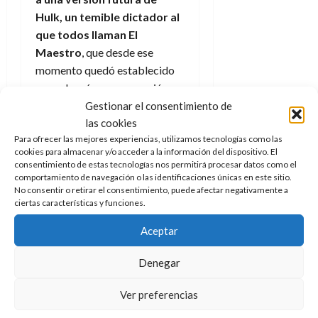
Hulk, un temible dictador al
que todos llaman El
Maestro
, que desde ese
momento quedó establecido
como la más oscura versión
del personaje.
Gestionar el consentimiento de
las cookies
La segunda que aconsejo leer
Para ofrecer las mejores experiencias, utilizamos tecnologías como las
es
El fin
. En la misma
el
cookies para almacenar y/o acceder a la información del dispositivo. El
consentimiento de estas tecnologías nos permitirá procesar datos como el
guionista junto al dibujante
comportamiento de navegación o las identificaciones únicas en este sitio.
Dale Keown presenta un
No consentir o retirar el consentimiento, puede afectar negativamente a
ciertas características y funciones.
mundo futuro en el que
todos han
fallecido
excepto
Aceptar
él
y unas enormes cucarachas
que le buscan para alimentarse
Denegar
una y otra vez dado que no
puede morir. Un trabajo de
Ver preferencias
pura introspección que aporta