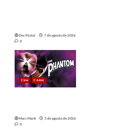
A mí me gusta La Liga
de los Hombres
Extraordinarios (parte
1)
Doc Pastor
7 de agosto de 2026
0
Cine
Cómic
The Phantom, 90 años
del héroe que nunca
muere
Marc Martí
5 de agosto de 2026
0