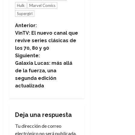
Hulk
Marvel Comics
Supergirl
N
Anterior:
VinTV: El nuevo canal que
a
revive series clásicas de
los 70, 80 y 90
v
Siguiente:
e
Galaxia Lucas: más allá
de la fuerza, una
g
segunda edición
actualizada
a
c
i
Deja una respuesta
Tu dirección de correo
ó
electrónico no será publicada.