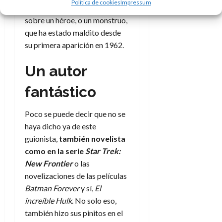
Política de cookies
Impressum
una mirada triste y trágica
sobre un héroe, o un monstruo,
que ha estado maldito desde
su primera aparición en 1962.
Un autor
fantástico
Poco se puede decir que no se
haya dicho ya de este
guionista,
también novelista
como en la serie
Star Trek:
New Frontier
o las
novelizaciones de las películas
Batman Forever
y sí,
El
increíble Hulk
. No solo eso,
también hizo sus pinitos en el