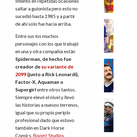
,
Intentó en repetidas ocasiones
,
y
e
i
de
e
l
u
e
m
a
saltar a guionista pero esto no
2026
j
o
r
l
l
e
s
o
sucedió hasta 1985 y a partir
s
e
23
0
k
e
j
o
Juguetes
r
(
de ahí solo fue hacia arriba.
de
H
x
Análisis
o
c
v
p
julio
5
o
Series
p
r
u
Entre sus los muchos
i
a
de
de
P
g
e
d
l
l
2026
r
personajes con los que trabajó
agosto
l
a
r
e
t
l
t
de
en una y otra compañía están
a
0
n
i
l
a
2026
a
e
Spiderman, de hecho fue
y
e
m
o
Series
s
n
1
0
m
creador de
su variante de
n
Cine
e
e
d
o
)
o
Misceláne
P
2099
(junto a Rick Leonardi)
,
n
s
e
d
C
b
l
t
p
Factor-X, Aquaman
o
l
e
7
u
i
a
o
e
a
Supergirl
entre otros tantos.
M
de
a
l
y
q
r
c
a
Siempre elevó el nivel y llevó
agosto
n
y
m
Crítica
u
a
i
de
r
las historias a nuevos terrenos,
d
W
Series
o
e
d
e
2026
v
igual que su propio periplo
o
T
W
b
a
o
n
e
l
0
e
profesional dado que estuvo
E
i
n
c
l
a
d
R
l
también en Dark Horse
t
i
30
c
L
a
:
i
Comics,
Boom! Studios
,
a
de