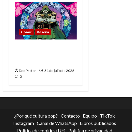
Cómic
Reseña
La tragedia del Doctor
Muerte, el mejor
villano de Marvel
Doc Pastor
31 de julio de 2026
0
¿Por qué cultura pop?
Contacto
Equipo
TikTok
Instagram
Canal de WhatsApp
Libros publicados
Política de cookies (UE)
Política de privacidad