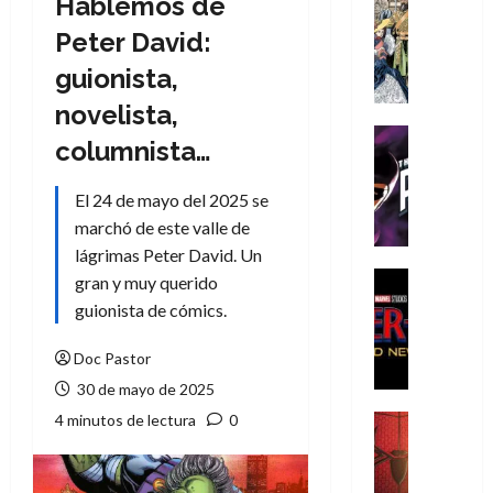
Hablemos de
Cómic
Literatura
Peter David:
A
guionista,
m
í
novelista,
m
Cine
columnista…
e
Cómic
g
T
El 24 de mayo del 2025 se
u
h
s
marchó de este valle de
e
t
P
lágrimas Peter David. Un
a
h
Cine
gran y muy querido
L
a
Cómic
guionista de cómics.
Crítica
a
n
S
L
t
Doc Pastor
p
i
o
30 de mayo de 2025
i
g
m
d
a
4 minutos de lectura
0
,
Cine
e
Crítica
d
9
r
S
e
0
-
p
l