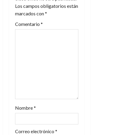
n
Los campos obligatorios están
marcados con
*
d
Comentario
*
e
e
n
t
r
a
d
Nombre
*
a
s
Correo electrónico
*