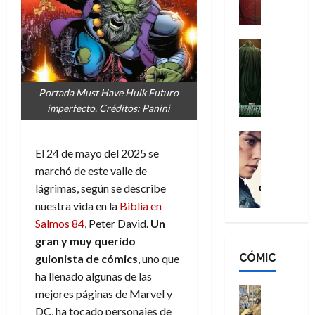
a
M
i
o
ñ
a
d
s
o
n
e
H
Cine
s
:
r
Cómic
o
d
Misceláne
B
-
m
e
V
r
M
b
l
Portada Must Have Hulk Futuro
e
a
a
r
h
imperfecto. Créditos: Panini
n
n
n
e
é
g
d
:
Cine
s
r
a
Crítica
N
B
El 24 de mayo del 2025 se
E
o
d
C
e
r
x
e
marchó de este valle de
o
l
w
a
t
q
lágrimas, según se describe
r
e
D
n
r
u
nuestra vida en la
Biblia en
e
a
a
d
a
e
Salmos 84
, Peter David.
Un
s
n
y
N
o
n
gran y muy querido
:
e
,
e
r
u
D
CÓMIC
r
guionista de cómic
s
, uno que
m
w
d
n
o
:
e
D
ha llenado algunas de las
i
c
o
R
j
a
Cine
n
mejores páginas de Marvel y
a
m
e
Cómic
o
y
a
m
DC, ha tocado personajes de