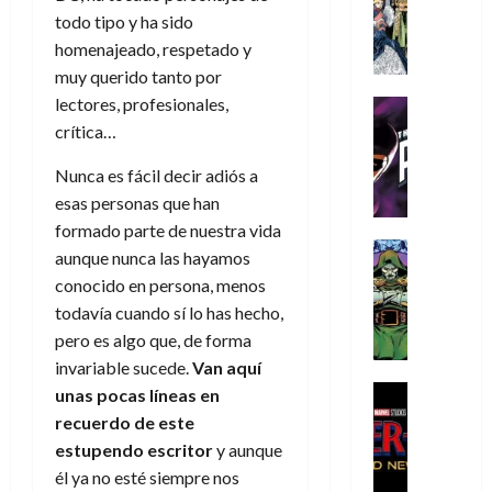
s
Literatura
s
r
,
r
u
todo tipo y ha sido
A
d
c
d
m
i
e
homenajeado, respetado y
m
a
a
e
a
o
r
í
muy querido tanto por
y
t
l
d
s
e
m
o
e
lectores, profesionales,
o
Cine
u
(
e
c
v
Cómic
e
crítica…
r
p
5
g
T
u
e
s
a
a
de
u
h
a
Nunca es fácil decir adiós a
r
p
r
r
agosto
s
e
n
t
esas personas que han
e
e
t
de
t
P
d
i
r
s
2026
formado parte de nuestra vida
e
a
h
o
c
Cómic
a
u
1
aunque nunca las hayamos
0
L
a
Reseña
l
a
d
n
)
conocido en persona, menos
L
a
n
a
l
o
a
todavía cuando sí lo has hecho,
a
L
t
n
,
c
7
pero es algo que, de forma
t
i
o
o
f
o
30
de
r
g
m
invariable sucede.
Van aquí
s
ó
m
de
agosto
a
a
,
t
Cine
r
unas pocas líneas en
julio
p
de
g
Cómic
d
9
a
m
de
2026
l
recuerdo de este
Crítica
e
e
0
l
2026
u
e
estupendo escritor
y aunque
S
0
d
l
a
g
l
j
él ya no esté siempre nos
0
p
i
o
ñ
i
a