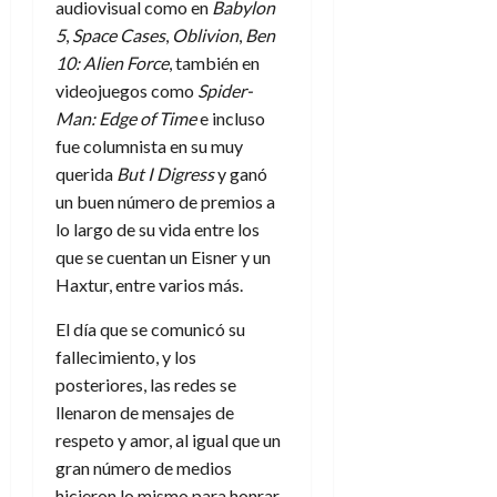
audiovisual como en
Babylon
5
,
Space Cases
,
Oblivion
,
Ben
10: Alien Force
, también en
videojuegos como
Spider-
Man: Edge of Time
e incluso
fue columnista en su muy
querida
But I Digress
y ganó
un buen número de premios a
lo largo de su vida entre los
que se cuentan un Eisner y un
Haxtur, entre varios más.
El día que se comunicó su
fallecimiento, y los
posteriores, las redes se
llenaron de mensajes de
respeto y amor, al igual que un
gran número de medios
hicieron lo mismo para honrar