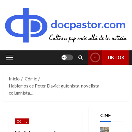
Saltar
al
contenido
TIKTOK
Menú
principal
Inicio
Cómic
Hablemos de Peter David: guionista, novelista,
columnista…
CINE
Cómic
Cine