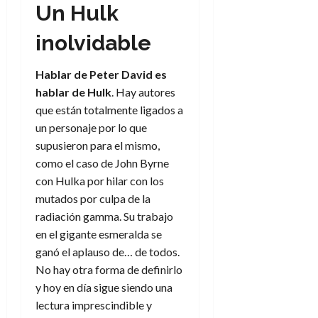
f
m
s
a
2026
Un Hulk
29
)
a
i
a
d
d
de
:
0
l
n
b
e
e
inolvidable
julio
e
i
a
i
l
l
de
l
p
l
l
a
2026
a
Hablar de Peter David es
o
s
d
i
l
W
0
r
i
hablar de Hulk
. Hay autores
e
d
í
W
i
s
que están totalmente ligados a
l
a
n
E
g
y
M
d
e
un personaje por lo que
e
s
u
c
a
supusieron para el mismo,
6
n
u
n
o
de
como el caso de John Byrne
y
p
d
m
agosto
3
con Hulka por hilar con los
e
u
i
o
de
de
mutados por culpa de la
l
n
a
2026
c
agosto
d
radiación gamma. Su trabajo
t
l
de
o
0
e
o
en el gigante esmeralda se
2026
n
s
d
t
ganó el aplauso de… de todos.
20
0
t
e
r
de
No hay otra forma de definirlo
i
n
julio
a
y hoy en día sigue siendo una
n
o
de
c
lectura imprescindible y
o
r
2026
u