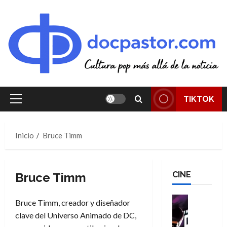
Saltar
al
contenido
TIKTOK
Menú
principal
Inicio
Bruce Timm
CINE
Bruce Timm
Cine
Bruce Timm, creador y diseñador
Cómic
clave del Universo Animado de DC,
T