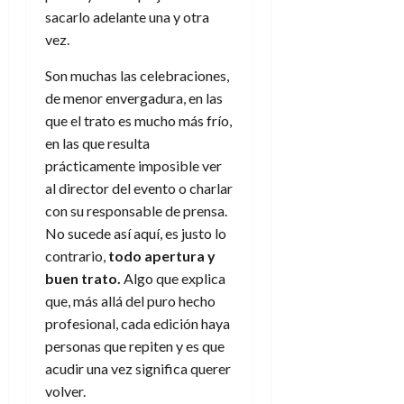
f
m
s
r
a
)
sacarlo adelante una y otra
a
i
a
d
d
:
l
vez.
n
b
e
e
27
e
i
a
i
l
l
de
l
Son muchas las celebraciones,
p
l
l
a
a
julio
o
s
de menor envergadura, en las
d
i
l
de
W
r
i
e
que el trato es mucho más frío,
2026
d
í
W
i
s
l
a
n
en las que resulta
E
0
g
y
M
d
e
prácticamente imposible ver
e
s
u
c
a
6
al director del evento o charlar
n
u
n
o
de
con su responsable de prensa.
y
p
d
m
agosto
3
No sucede así aquí, es justo lo
e
u
i
o
de
de
l
n
contrario,
todo apertura
y
a
2026
c
agosto
d
t
buen trato
.
Algo que explica
l
de
o
0
e
o
2026
n
que, más allá del puro hecho
s
d
t
20
profesional, cada edición haya
0
t
e
r
de
personas que repiten y es que
i
n
julio
a
acudir una vez significa querer
n
o
de
c
volver.
o
r
2026
u