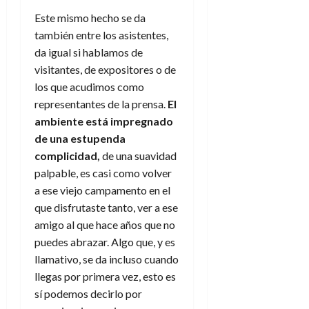
d
e
l
0
Este mismo hecho se da
e
t
t
también entre los asistentes,
A
o
u
p
da igual si hablamos de
r
r
o
n
visitantes, de expositores o de
a
c
o
los que acudimos como
a
representantes de la prensa.
El
9
l
8
de
ambiente está impregnado
i
de
julio
de una estupenda
p
julio
de
complicidad,
de una suavidad
s
de
2026
2026
palpable, es casi como volver
i
0
s
a ese viejo campamento en el
0
que disfrutaste tanto, ver a ese
7
amigo al que hace años que no
de
puedes abrazar. Algo que, y es
julio
llamativo, se da incluso cuando
de
llegas por primera vez, esto es
2026
sí podemos decirlo por
0