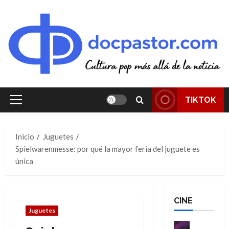
Saltar
al
contenido
TIKTOK
Menú
principal
Inicio
Juguetes
Spielwarenmesse: por qué la mayor feria del juguete es
única
CINE
Juguetes
Cine