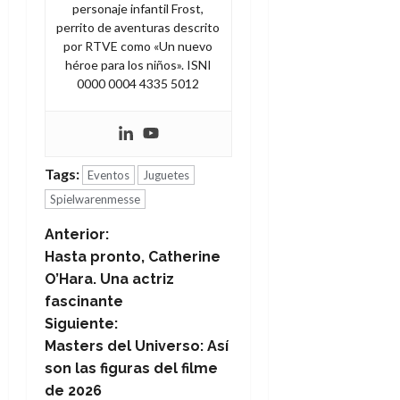
personaje infantil Frost,
perrito de aventuras descrito
por RTVE como «Un nuevo
héroe para los niños». ISNI
0000 0004 4335 5012
Tags:
Eventos
Juguetes
Spielwarenmesse
N
Anterior:
Hasta pronto, Catherine
a
O’Hara. Una actriz
fascinante
v
Siguiente:
e
Masters del Universo: Así
son las figuras del filme
g
de 2026