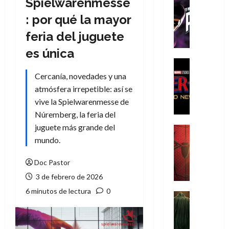
Spielwarenmesse
Cómic
T
: por qué la mayor
h
feria del juguete
e
P
es única
h
Cine
a
Cómic
Cercanía, novedades y una
Crítica
n
atmósfera irrepetible: así se
S
t
vive la Spielwarenmesse de
p
o
Núremberg, la feria del
i
m
d
juguete más grande del
,
Cine
e
Crítica
mundo.
9
r
S
0
-
p
Doc Pastor
a
M
i
ñ
3 de febrero de 2026
a
d
o
6 minutos de lectura
0
n
e
Cine
s
:
r
Cómic
d
Misceláne
B
-
e
V
r
M