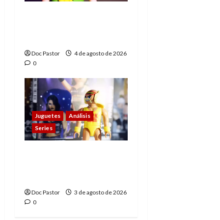
El principito de
Playmobil conquista
con su sencillez
Doc Pastor
4 de agosto de 2026
0
Juguetes
Análisis
Series
Playmobil y WWE Raw:
primeras impresiones
de la línea
Doc Pastor
3 de agosto de 2026
0