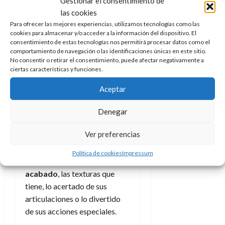
Gestionar el consentimiento de
Algo que sucede también en
las cookies
los stands y es que son
Para ofrecer las mejores experiencias, utilizamos tecnologías como las
cookies para almacenar y/o acceder a la información del dispositivo. El
muchos, en nuestra
consentimiento de estas tecnologías nos permitirá procesar datos como el
experiencia todos los que
comportamiento de navegación o las identificaciones únicas en este sitio.
visitamos, donde tienes
No consentir o retirar el consentimiento, puede afectar negativamente a
ciertas características y funciones.
delante esas novedades que
quizá no lleguen a las tiendas
Aceptar
hasta dentro de meses pero
que ya tienes la oportunidad
Denegar
de coger en tus propias manos
Ver preferencias
y probar. Así
puedes
comprobar en primera
Política de cookies
Impressum
persona el tacto de su
acabado
, las texturas que
tiene, lo acertado de sus
articulaciones o lo divertido
de sus acciones especiales.