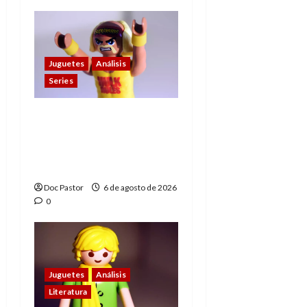
Juguetes
Análisis
Series
Hulk Hogan en
Playmobil: un
homenaje a una
leyenda de la WWE
Doc Pastor
6 de agosto de 2026
0
Juguetes
Análisis
Literatura