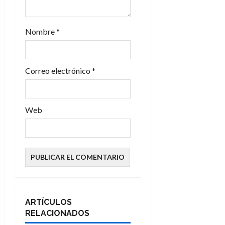
r
a
Nombre
*
d
a
Correo electrónico
*
s
Web
ARTÍCULOS
RELACIONADOS