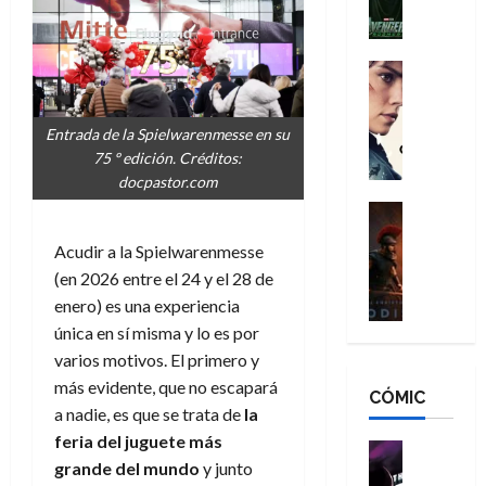
l
e
a
a
h
n
n
n
é
g
d
:
Cine
r
a
Crítica
N
B
o
d
C
e
r
e
Entrada de la Spielwarenmesse en su
o
l
w
a
q
75 º edición. Créditos:
r
e
D
n
u
docpastor.com
e
a
a
d
e
s
n
y
Cine
N
n
:
e
Crítica
,
e
u
Acudir a la Spielwarenmesse
L
D
r
m
w
n
a
(en 2026 entre el 24 y el 28 de
o
:
e
D
c
O
o
R
enero) es una experiencia
j
a
a
d
m
e
o
y
única en sí misma
y lo es por
m
i
s
s
r
,
varios motivos. El primero y
u
s
d
c
d
m
e
más evidente, que no escapará
CÓMIC
e
a
a
e
a
r
a nadie, es que se trata de
la
a
y
t
l
d
e
feria del juguete más
d
o
e
o
Cine
u
grande del mundo
y junto
e
c
v
Cómic
e
r
5