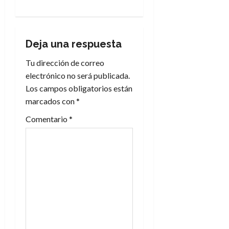
a
c
Deja una respuesta
i
Tu dirección de correo
electrónico no será publicada.
ó
Los campos obligatorios están
n
marcados con
*
Comentario
*
d
e
e
n
t