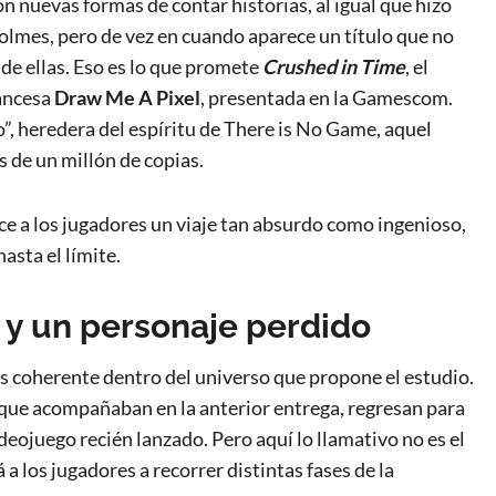
 nuevas formas de contar historias, al igual que hizo
lmes, pero de vez en cuando aparece un título que no
 de ellas. Eso es lo que promete
Crushed in Time
, el
rancesa
Draw Me A Pixel
, presentada en la Gamescom.
, heredera del espíritu de There is No Game, aquel
 de un millón de copias.
ce a los jugadores un viaje tan absurdo como ingenioso,
asta el límite.
y un personaje perdido
ás coherente dentro del universo que propone el estudio.
que acompañaban en la anterior entrega, regresan para
deojuego recién lanzado. Pero aquí lo llamativo no es el
á a los jugadores a recorrer distintas fases de la