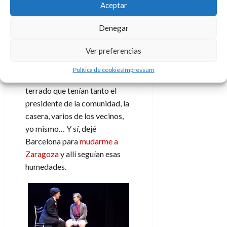
humedades en el piso y, como
Aceptar
suele pasar, todos se iban
pasando el trapo incluyendo el
Denegar
absurdo momento en que la
Ver preferencias
responsable de la gestoría de
la finca dijo que llevaba medio
Política de cookies
Impressum
año buscando las llaves del
terrado que tenían tanto el
presidente de la comunidad, la
casera, varios de los vecinos,
yo mismo… Y sí, dejé
Barcelona para
mudarme a
Zaragoza
y allí seguían esas
humedades.