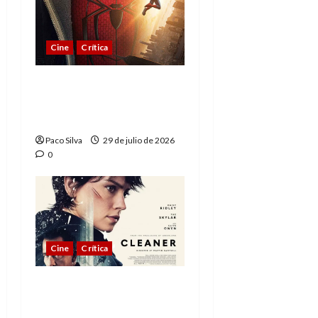
Cine
Crítica
Spider-Man: Brand New
Day, madurar es una
compleja aventura
Paco Silva
29 de julio de 2026
0
Cine
Crítica
Cleaner: Rescate
vertical, fórmula