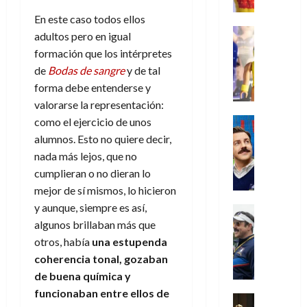
e
m
a
2026
j
o
r
l
l
e
s
En este caso todos ellos
o
s
e
23
0
k
e
j
o
Juguetes
r
(
adultos pero en igual
de
H
x
Análisis
o
c
v
p
julio
formación que los intérpretes
5
o
Series
p
r
u
i
a
de
de
de
Bodas de sangre
y de tal
P
g
e
d
l
l
2026
r
agosto
l
forma debe entenderse y
a
r
e
t
l
t
de
a
0
n
valorarse la representación:
i
l
a
2026
a
e
y
e
m
o
Series
como el ejercicio de unos
s
n
1
0
m
n
Cine
e
e
d
alumnos. Esto no quiere decir,
o
)
o
Misceláne
P
n
s
e
d
nada más lejos, que no
C
b
l
t
p
l
e
cumplieran o no dieran lo
7
u
i
a
o
e
a
M
de
mejor de sí mismos, lo hicieron
a
l
y
q
r
c
a
agosto
n
y aunque, siempre es así,
y
m
Crítica
u
a
i
de
r
d
W
Series
o
algunos brillaban más que
e
d
e
2026
v
o
T
W
b
a
otros, había
una estupenda
o
n
e
l
0
e
E
i
n
c
coherencia tonal, gozaban
l
a
d
R
l
t
i
30
de buena química y
c
L
a
:
i
a
de
funcionaban entre ellos de
31
u
a
w
u
Análisis
c
julio
f
de