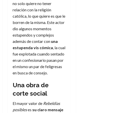
e
t
no solo quiere no tener
t
A
o
u
relación con la religión
p
r
r
católica, lo que quiere es que le
o
n
a
borren de la misma. Este actor
c
o
dio algunos momentos
a
9
estupendos y complejos
l
8
de
i
además de contar con
una
de
julio
p
julio
estupenda vis cómica
, la cual
de
s
de
2026
fue explotada cuando sentado
2026
i
en un confesionario pasan por
0
s
0
el mismo un par de feligresas
en busca de consejo.
7
de
Una obra de
julio
de
corte social
2026
El mayor valor de
Rebeldías
0
posibles
es
su claro mensaje