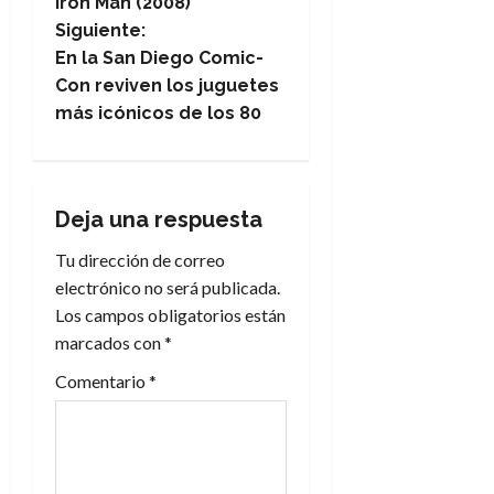
Iron Man (2008)
v
Siguiente:
e
En la San Diego Comic-
Con reviven los juguetes
g
más icónicos de los 80
a
c
Deja una respuesta
i
Tu dirección de correo
electrónico no será publicada.
ó
Los campos obligatorios están
n
marcados con
*
Comentario
*
d
e
e