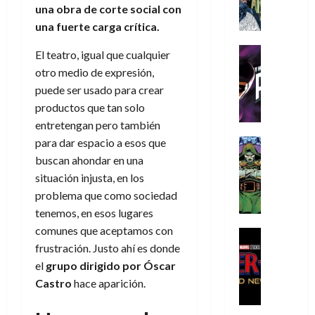
A
d
c
d
m
i
e
una obra de corte social con
m
a
a
e
a
o
r
una fuerte carga crítica.
í
y
t
l
d
s
e
m
o
e
o
Cine
u
(
El teatro, igual que cualquier
e
c
v
Cómic
e
r
p
otro medio de expresión,
5
g
T
u
e
s
a
a
de
puede ser usado para crear
u
h
a
r
p
r
r
agosto
productos que tan solo
s
e
n
t
e
e
t
de
t
entretengan pero también
P
d
i
r
s
2026
e
a
h
o
c
para dar espacio a esos que
Cómic
a
u
1
0
L
a
Reseña
l
a
d
buscan ahondar en una
n
)
L
a
n
a
l
o
a
situación injusta, en los
a
L
t
n
,
c
problema que como sociedad
7
t
i
o
o
f
o
30
de
tenemos, en esos lugares
r
g
m
s
ó
m
de
agosto
comunes que aceptamos con
a
a
,
t
Cine
r
julio
p
de
g
Cómic
frustración. Justo ahí es donde
d
9
a
m
de
2026
l
Crítica
e
e
0
l
el
grupo dirigido por Óscar
2026
u
e
S
0
d
l
a
g
l
Castro
hace aparición.
j
0
p
i
o
ñ
i
a
a
i
a
s
o
a
r