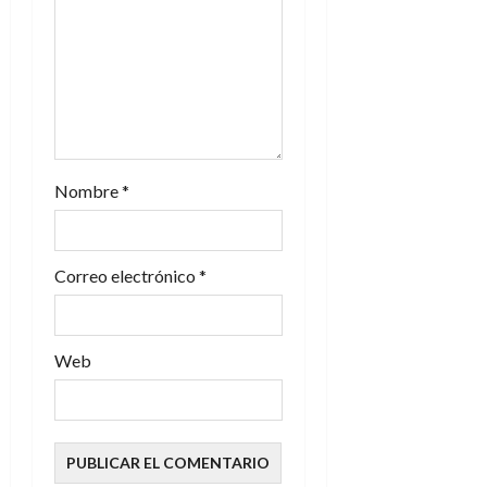
n
t
r
a
Nombre
*
d
a
Correo electrónico
*
s
Web