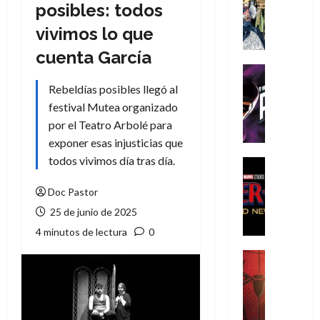
Literatura
posibles: todos
A
vivimos lo que
m
í
cuenta García
m
Cine
e
Cómic
Rebeldías posibles llegó al
g
T
festival Mutea organizado
u
h
por el Teatro Arbolé para
s
e
exponer esas injusticias que
t
P
todos vivimos día tras día.
a
h
Cine
L
a
Cómic
Crítica
Doc Pastor
a
n
S
L
t
25 de junio de 2025
p
i
o
4 minutos de lectura
0
i
g
m
d
a
,
Cine
e
Crítica
d
9
r
S
e
0
-
p
l
a
M
i
o
ñ