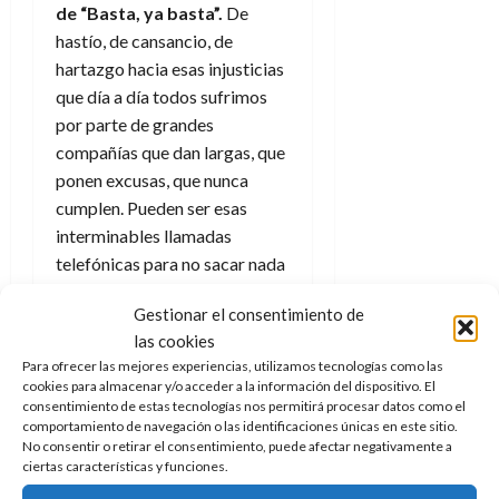
de “Basta, ya basta”.
De
hastío, de cansancio, de
hartazgo hacia esas injusticias
que día a día todos sufrimos
por parte de grandes
compañías que dan largas, que
ponen excusas, que nunca
cumplen. Pueden ser esas
interminables llamadas
telefónicas para no sacar nada
en claro, intentar contactar de
Gestionar el consentimiento de
forma inútil con algún servicio
las cookies
como Google…
Para ofrecer las mejores experiencias, utilizamos tecnologías como las
cookies para almacenar y/o acceder a la información del dispositivo. El
De forma personal no pude
consentimiento de estas tecnologías nos permitirá procesar datos como el
evitar pensar en mis últimos
comportamiento de navegación o las identificaciones únicas en este sitio.
años en Barcelona. Allí, de
No consentir o retirar el consentimiento, puede afectar negativamente a
ciertas características y funciones.
alquiler, aparecieron unas