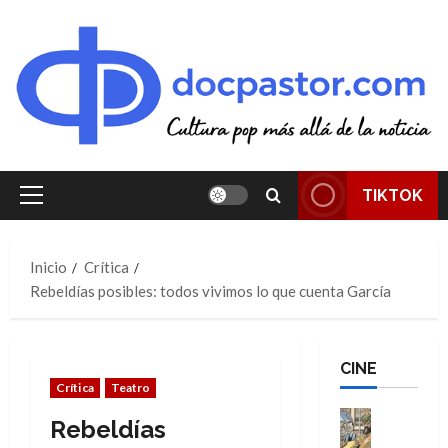
Saltar
al
contenido
TIKTOK
Menú
principal
Inicio
Crítica
Rebeldías posibles: todos vivimos lo que cuenta García
CINE
Crítica
Teatro
Cine
Rebeldías
Cómic