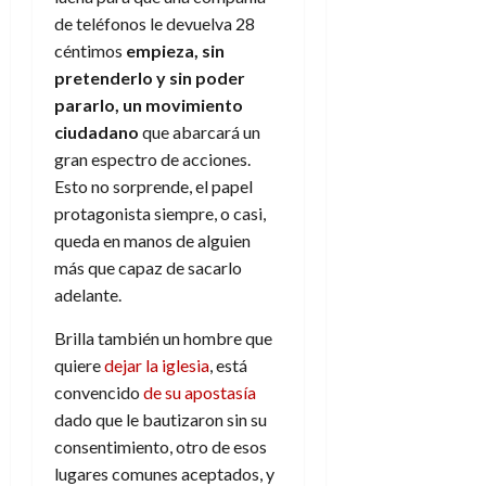
a
d
d
de
:
0
l
n
de teléfonos le devuelva 28
b
e
e
julio
e
i
a
i
l
céntimos
empieza, sin
l
de
l
p
l
l
a
2026
a
pretenderlo y sin poder
o
s
d
i
l
W
pararlo, un movimiento
0
r
i
e
d
í
W
ciudadano
que abarcará un
i
s
l
a
n
E
gran espectro de acciones.
g
y
M
d
e
e
s
Esto no sorprende, el papel
u
c
a
6
n
u
protagonista siempre, o casi,
n
o
de
y
p
d
m
queda en manos de alguien
agosto
3
e
u
i
o
de
de
más que capaz de sacarlo
l
n
a
2026
c
agosto
adelante.
d
t
l
de
o
0
e
o
2026
n
Brilla también un hombre que
s
d
t
20
quiere
dejar la iglesia
, está
0
t
e
r
de
convencido
de su apostasía
i
n
julio
a
dado que le bautizaron sin su
n
o
de
c
o
consentimiento, otro de esos
r
2026
u
d
e
lugares comunes aceptados, y
l
0