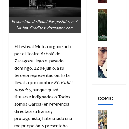
a
d
s
o
n
e
H
Cine
s
:
r
Cómic
o
d
El apóstata de Rebeldías posible en el
Misceláne
B
-
m
e
Mutea. Créditos: docpastor.com
V
r
M
b
l
e
a
a
r
h
n
n
n
e
é
El festival Mutea organizado
g
d
:
Cine
s
r
por el Teatro Arbolé de
a
Crítica
N
B
E
o
d
C
Zaragoza llegó el pasado
e
r
x
e
o
l
w
domingo, 22 de junio, a su
a
t
q
r
e
D
n
tercera representación. Esta
r
u
e
a
a
d
a
e
llevaba por nombre
Rebeldías
s
n
y
N
o
n
posibles
, aunque quizá
:
e
,
e
r
u
titularse Indignados o Todos
D
CÓMIC
r
m
w
d
n
somos García (en referencia
o
:
e
D
i
c
o
directa a su trama y
R
j
a
Cine
n
a
m
e
Cómic
protagonista) habría sido una
o
y
a
m
s
Literatura
s
r
,
mejor opción, y presentaba
r
u