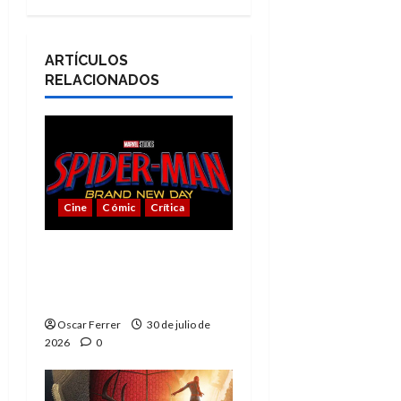
ARTÍCULOS
RELACIONADOS
Cine
Cómic
Crítica
Spider-Man: Brand New
Day, mejor de lo
esperado
Oscar Ferrer
30 de julio de
2026
0