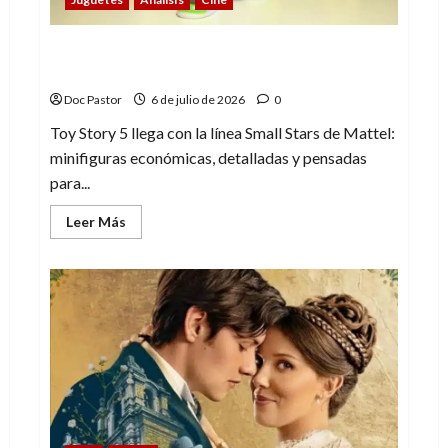
La edad de oro de las minifiguras (4): Toy
Story de Mattel
Doc Pastor
6 de julio de 2026
0
Toy Story 5 llega con la línea Small Stars de Mattel:
minifiguras económicas, detalladas y pensadas
para...
Leer
Leer Más
más
acerca
de
La
edad
de
oro
de
las
minifiguras
(4):
Toy
Story
de
Mattel