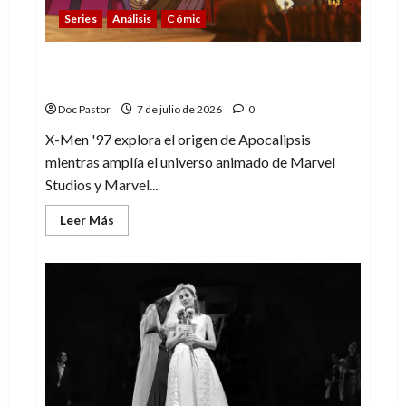
Series
Análisis
Cómic
X-Men ’97 (2×3): el origen y el destino de
Apocalipsis
Doc Pastor
7 de julio de 2026
0
X-Men '97 explora el origen de Apocalipsis
mientras amplía el universo animado de Marvel
Studios y Marvel...
Leer
Leer Más
más
acerca
de
X-
Men
’97
(2×3):
el
origen
y
el
destino
de
Apocalipsis