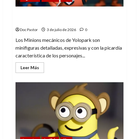
La edad de oro de las minifiguras (3):
Minions mecánicos
Doc Pastor
3 de julio de 2026
0
Los Minions mecánicos de Yolopark son
minifiguras detalladas, expresivas y con la picardía
característica de los personajes...
Leer
Leer Más
más
acerca
de
La
edad
de
oro
de
las
minifiguras
(3):
Minions
mecánicos