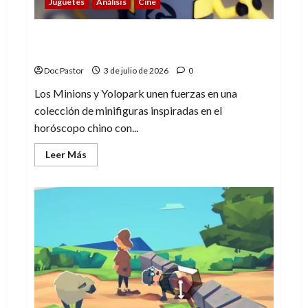
Juguetes
Análisis
Cine
La edad de oro de las minifiguras (2):
Minions del horóscopo
Doc Pastor
3 de julio de 2026
0
Los Minions y Yolopark unen fuerzas en una
colección de minifiguras inspiradas en el
horóscopo chino con...
Leer
Leer Más
más
acerca
de
La
edad
de
oro
de
las
minifiguras
(2):
Minions
del
horóscopo