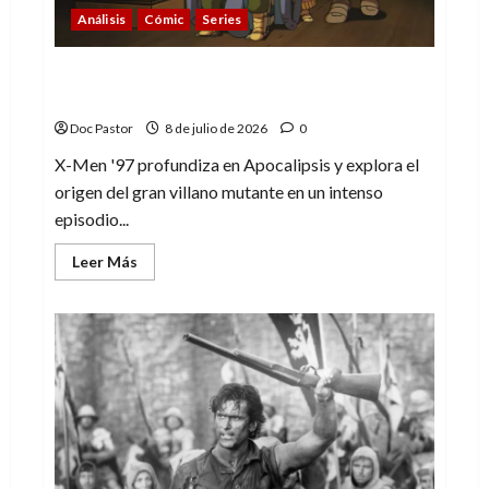
Análisis
Cómic
Series
X-Men ’97 (2×4): Apocalipsis y su punto de
no retorno
Doc Pastor
8 de julio de 2026
0
X-Men '97 profundiza en Apocalipsis y explora el
origen del gran villano mutante en un intenso
episodio...
Leer
Leer Más
más
acerca
de
X-
Men
’97
(2×4):
Apocalipsis
y
su
punto
de
no
retorno