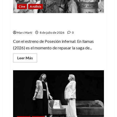
Cine
Análisis
Evil Dead: una saga que va más allá del
terror
Marc Martí
8 de julio de 2026
0
Con el estreno de Posesión infernal: En llamas
(2026) es el momento de repasar la saga de...
Leer
Leer Más
más
acerca
de
Evil
Dead:
una
saga
que
va
más
allá
del
terror