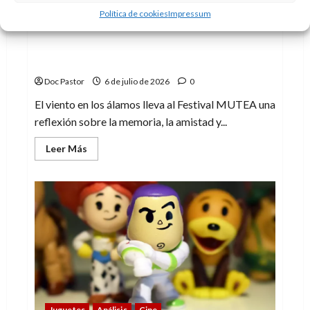
Teatro
Crítica
Política de cookies
Impressum
Festival MUTEA: El viento en los álamos y
las ganas de vivir
Doc Pastor
6 de julio de 2026
0
El viento en los álamos lleva al Festival MUTEA una
reflexión sobre la memoria, la amistad y...
Leer
Leer Más
más
acerca
de
Festival
MUTEA:
El
viento
en
los
álamos
y
las
ganas
de
vivir
Juguetes
Análisis
Cine