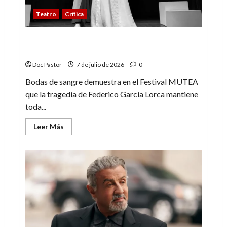
Teatro
Crítica
Bodas de sangre revive con fuerza en el
Festival MUTEA
Doc Pastor
7 de julio de 2026
0
Bodas de sangre demuestra en el Festival MUTEA
que la tragedia de Federico García Lorca mantiene
toda...
Leer
Leer Más
más
acerca
de
Bodas
de
sangre
revive
con
fuerza
en
el
Festival
MUTEA