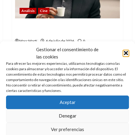
Análisis
Cine
Sylvester Stallone: la sorprendente
historia de sus 80 años
Marc Martí
6 de julio de 2026
0
Gestionar el consentimiento de
Sylvester Stallone y Rocky están de aniversario: 80
las cookies
años cumple el actor y 50 la película. Repasamos...
Para ofrecer las mejores experiencias, utilizamos tecnologías como las
cookies para almacenar y/o acceder a la información del dispositivo. El
Leer
Leer Más
más
consentimiento de estas tecnologías nos permitirá procesar datos como el
acerca
comportamiento de navegación o las identificaciones únicas en este sitio.
de
No consentir o retirar el consentimiento, puede afectar negativamente a
Sylvester
ciertas características y funciones.
Stallone:
la
sorprendente
Aceptar
historia
de
sus
Denegar
80
años
Ver preferencias