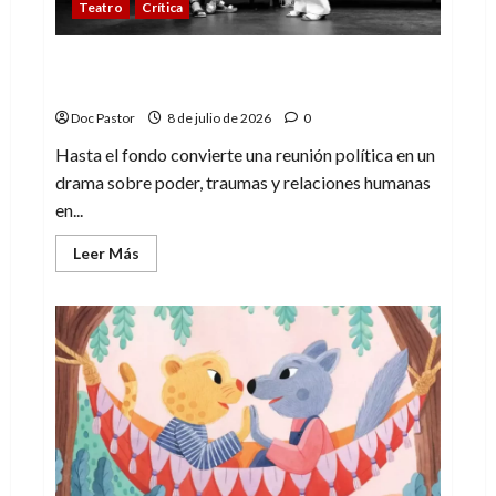
Teatro
Crítica
Festival MUTEA: Hasta el fondo y el drama
humano
Doc Pastor
8 de julio de 2026
0
Hasta el fondo convierte una reunión política en un
drama sobre poder, traumas y relaciones humanas
en...
Leer
Leer Más
más
acerca
de
Festival
MUTEA:
Hasta
el
fondo
y
el
drama
humano