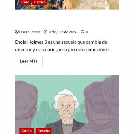
Cine
Crítica
Enola Holmes 3, una entrega demasiado
rutinaria
Oscar Ferrer
3 de julio de 2026
0
Enola Holmes 3 es una secuela que cambia de
director y escenario, pero pierde en emoción e...
Leer
Leer Más
más
acerca
de
Enola
Holmes
3,
una
entrega
demasiado
rutinaria
Cómic
Reseña