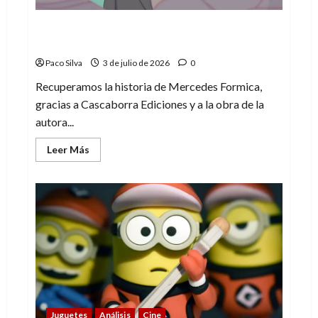
Mercedes Formica, una historia que
merece tenerse presente
Paco Silva
3 de julio de 2026
0
Recuperamos la historia de Mercedes Formica,
gracias a Cascaborra Ediciones y a la obra de la
autora...
Leer
Leer Más
más
acerca
de
Mercedes
Formica,
una
historia
que
merece
tenerse
presente
Juguetes
Análisis
Cine