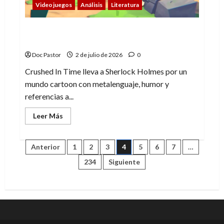
Videojuegos
Análisis
Literatura
Crushed In Time: metalenguaje y un
Sherlock Holmes cartoon
Doc Pastor
2 de julio de 2026
0
Crushed In Time lleva a Sherlock Holmes por un
mundo cartoon con metalenguaje, humor y
referencias a...
Leer
Leer Más
más
acerca
de
Crushed
Paginación
Anterior
1
2
3
4
5
6
7
…
In
Time:
234
Siguiente
metalenguaje
de
y
un
Sherlock
entradas
Holmes
cartoon