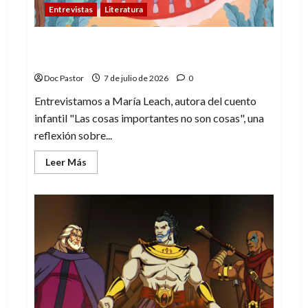
Entrevistas
Literatura
María Leach, escritora: “Vivimos rodeados
de estímulos»
Doc Pastor
7 de julio de 2026
0
Entrevistamos a María Leach, autora del cuento
infantil "Las cosas importantes no son cosas", una
reflexión sobre...
Leer
Leer Más
más
acerca
de
María
Leach,
escritora:
“Vivimos
rodeados
de
estímulos»