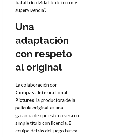
batalla inolvidable de terror y
d
e
l
0
e
supervivencia”.
t
t
A
o
u
p
r
Una
r
o
n
a
c
o
adaptación
a
9
l
con respeto
8
de
i
de
julio
p
julio
al original
de
s
de
2026
2026
i
0
s
La colaboración con
0
Compass International
7
Pictures
, la productora de la
de
película original, es una
julio
garantía de que este no será un
de
simple título con licencia. El
2026
equipo detrás del juego busca
0