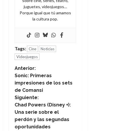
sobre cine, series, teatro,
juguetes, videojuegos…
Porque igual que tú amamos
la cultura pop.
Tags:
Cine
Noticias
Videojuegos
N
Anterior:
Sonic: Primeras
a
impresiones de los sets
de Comansi
v
Siguiente:
e
Chad Powers (Disney +):
Una serie sobre el
g
perdón y las segundas
oportunidades