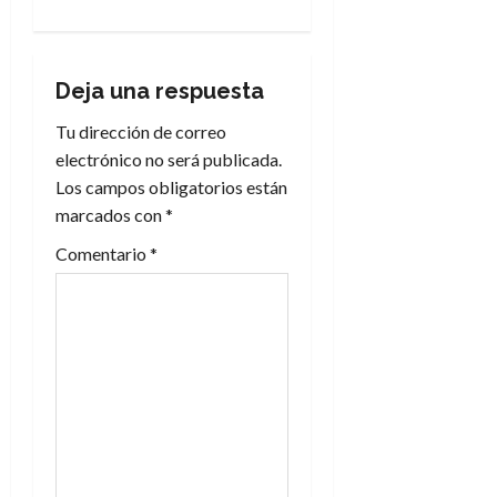
a
c
i
Deja una respuesta
Tu dirección de correo
ó
electrónico no será publicada.
n
Los campos obligatorios están
marcados con
*
d
Comentario
*
e
e
n
t
r