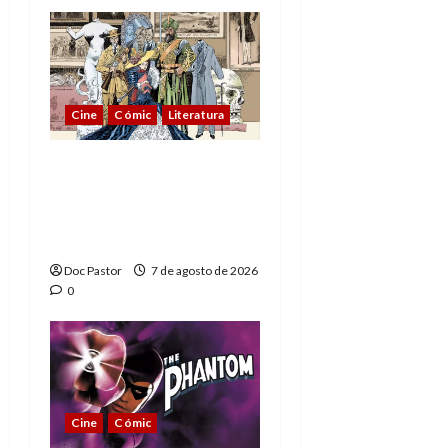
Cine
Cómic
Literatura
A mí me gusta La Liga
de los Hombres
Extraordinarios (parte
1)
Doc Pastor
7 de agosto de 2026
0
Cine
Cómic