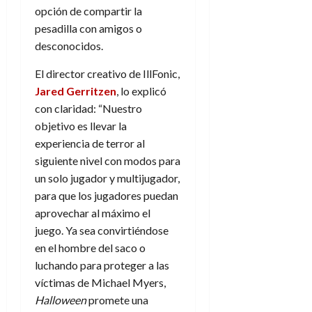
f
m
s
a
2026
29
opción de compartir la
)
a
i
a
d
d
de
:
0
pesadilla con amigos o
l
n
b
e
e
julio
e
i
desconocidos.
a
i
l
l
de
l
p
l
l
a
2026
a
o
El director creativo de IllFonic,
s
d
i
l
W
0
r
i
Jared Gerritzen
, lo explicó
e
d
í
W
i
s
l
con claridad: “Nuestro
a
n
E
g
y
M
d
e
objetivo es llevar la
e
s
u
c
a
experiencia de terror al
6
n
u
n
o
de
siguiente nivel con modos para
y
p
d
m
agosto
3
un solo jugador y multijugador,
e
u
i
o
de
de
para que los jugadores puedan
l
n
a
2026
c
agosto
d
t
aprovechar al máximo el
l
de
o
0
e
o
2026
juego. Ya sea convirtiéndose
n
s
d
t
en el hombre del saco o
20
0
t
e
r
de
luchando para proteger a las
i
n
julio
a
víctimas de Michael Myers,
n
o
de
c
Halloween
promete una
o
r
2026
u