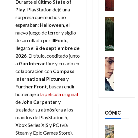
a
Durante el último
State of
M
i
o
ñ
Play
, PlayStation dejó una
a
d
s
o
sorpresa que muchos no
n
e
H
Cine
s
esperaban:
Halloween
, el
:
r
Cómic
o
d
Misceláne
nuevo juego de terror y sigilo
B
-
m
e
V
r
M
desarrollado por
IllFonic
,
b
l
e
a
a
r
h
llegará el
8 de septiembre de
n
n
n
e
é
2026
. El título, coeditado junto
g
d
:
Cine
s
r
a
Gun Interactive
y creado en
a
Crítica
N
B
E
o
colaboración con
Compass
d
C
e
r
x
e
International Pictures
y
o
l
w
a
t
q
r
e
Further Front
, busca rendir
D
n
r
u
e
a
a
d
homenaje a
la película original
a
e
s
n
y
N
o
de
John Carpenter
y
n
:
e
,
e
r
u
trasladar su atmósfera a los
D
CÓMIC
r
m
w
d
n
mandos de PlayStation 5,
o
:
e
D
i
c
Xbox Series X|S y PC (vía
o
R
j
a
Cine
n
a
Steam y Epic Games Store).
m
e
Cómic
o
y
a
m