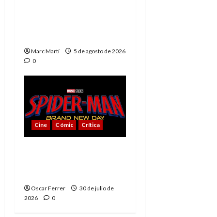
The Phantom, 90 años
del héroe que nunca
muere
Marc Martí
5 de agosto de 2026
0
Cine
Cómic
Crítica
Spider-Man: Brand New
Day, mejor de lo
esperado
Oscar Ferrer
30 de julio de
2026
0