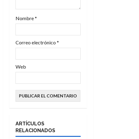
a
d
Nombre
*
a
s
Correo electrónico
*
Web
ARTÍCULOS
RELACIONADOS