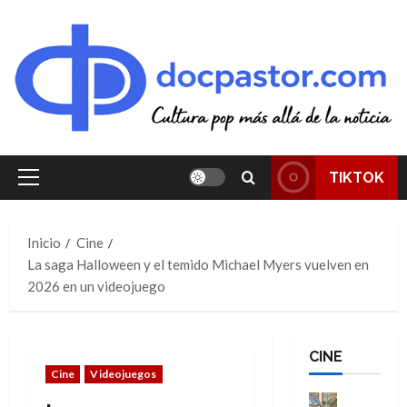
Saltar
al
contenido
TIKTOK
Menú
principal
Inicio
Cine
La saga Halloween y el temido Michael Myers vuelven en
2026 en un videojuego
CINE
Cine
Videojuegos
Cine