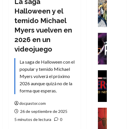
La saga
Cómic
Literatura
Halloween y el
A
temido Michael
m
í
Myers vuelven en
m
Cine
2026 en un
e
Cómic
g
T
videojuego
u
h
s
e
La saga de Halloween con el
t
P
popular y temido Michael
a
h
Cine
Myers volverá el próximo
L
a
Cómic
2026 aunque quizá no de la
Crítica
a
n
S
forma que esperas.
L
t
p
i
o
i
docpastor.com
g
m
d
a
,
Cine
26 de septiembre de 2025
e
Crítica
d
9
5 minutos de lectura
0
r
S
e
0
-
p
l