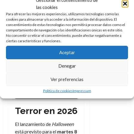
los demás, o quizá Myers
las cookies
aparezca justo cuando
Para ofrecer las mejores experiencias, utilizamos tecnologías como las
cookies para almacenar y/o acceder a la información del dispositivo. El
pensabas que estabas a salvo.
consentimiento de estas tecnologías nos permitirá procesar datos como el
Esa imprevisibilidad es la que
comportamiento de navegación o las identificaciones únicas en este sitio.
No consentir o retirar el consentimiento, puede afectar negativamente a
promete mantener la
ciertas características y funciones.
adrenalina en niveles altísimos.
Aceptar
Denegar
Haz clic para aceptar cookies
de marketing y permitir este
Ver preferencias
contenido
Política de cookies
Impressum
Terror en 2026
El lanzamiento de
Halloween
está previsto para el
martes 8