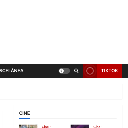
SCELÁNEA
TIKTOK
CINE
Cine
Cine