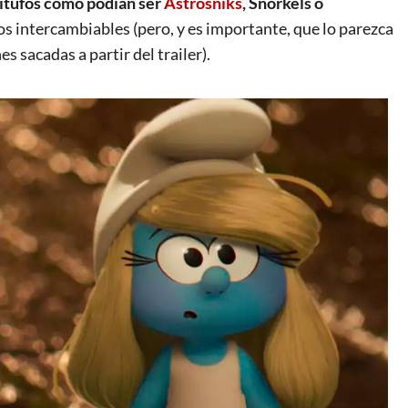
itufos como podían ser
Astrosniks
, Snorkels o
s intercambiables (pero, y es importante, que lo parezca
s sacadas a partir del trailer).