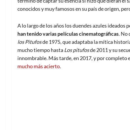
terminó de captar su esencia sí hizo que dieran el s
conocidos y muy famosos en su país de origen, per
A lo largo de los años los duendes azules ideados p
han tenido varias películas cinematográficas
. No 
los Pitufos
de 1975, que adaptaba la mítica historia
mucho tiempo hasta
Los pitufos
de 2011 y su secue
innombrable. Más tarde, en 2017, y por completo
mucho más acierto
.