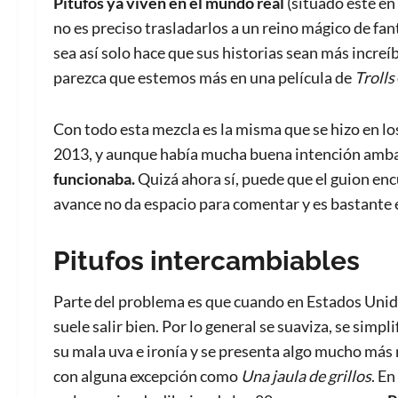
Pitufos ya viven en el mundo real
(situado este en
no es preciso trasladarlos a un reino mágico de fa
sea así solo hace que sus historias sean más incre
parezca que estemos más en una película de
Trolls
Con todo esta mezcla es la misma que se hizo en l
2013, y aunque había mucha buena intención ambas
funcionaba.
Quizá ahora sí, puede que el guion enc
avance no da espacio para comentar y es bastante
Pitufos intercambiables
Parte del problema es que cuando en Estados Unid
suele salir bien. Por lo general se suaviza, se simp
su mala uva e ironía y se presenta algo mucho más
con alguna excepción como
Una jaula de grillos
. E