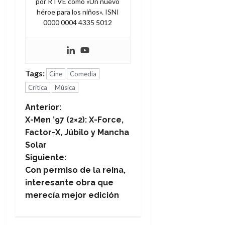
por RTVE como «Un nuevo
héroe para los niños». ISNI
0000 0004 4335 5012
Tags:
Cine
Comedia
Crítica
Música
N
Anterior:
X-Men ’97 (2×2): X-Force,
a
Factor-X, Júbilo y Mancha
Solar
v
Siguiente:
e
Con permiso de la reina,
interesante obra que
g
merecía mejor edición
a