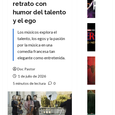
T
retrato con
h
humor del talento
e
P
y el ego
h
Cine
a
Cómic
Los músicos explora el
Crítica
n
talento, los egos y la pasión
S
t
por la música en una
p
o
comedia francesa tan
i
m
d
elegante como entretenida.
,
Cine
e
Crítica
9
r
S
Doc Pastor
0
-
p
a
1 de julio de 2026
M
i
ñ
5 minutos de lectura
0
a
d
o
n
e
Cine
s
:
r
Cómic
d
Misceláne
B
-
e
V
r
M
l
e
a
a