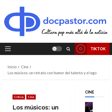
Saltar
al
contenido
TIKTOK
Menú
principal
Inicio
Cine
Los músicos: un retrato con humor del talento y el ego
CINE
Crítica
Cine
Cine
Los músicos: un
Cómic