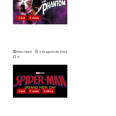
Cine
Cómic
The Phantom, 90 años
del héroe que nunca
muere
Marc Martí
5 de agosto de 2026
0
Cine
Cómic
Crítica
Spider-Man: Brand New
Day, mejor de lo