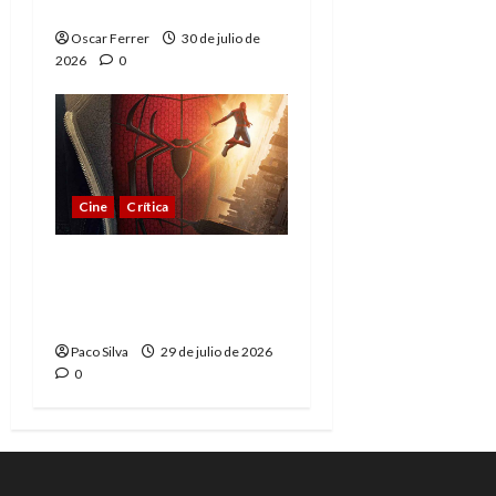
esperado
Oscar Ferrer
30 de julio de
2026
0
Cine
Crítica
Spider-Man: Brand New
Day, madurar es una
compleja aventura
Paco Silva
29 de julio de 2026
0