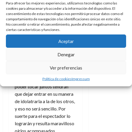
Para ofrecer las mejores experiencias, utilizamos tecnologías como las
dejar de tocarse, y perdón por
cookies para almacenar y/o acceder a la información del dispositivo. El
el juego de palabras, y es un
consentimiento de estas tecnologías nos permitirá procesar datos como el
comportamiento de navegación o las identificaciones únicas en este sitio.
acierto que Grégory Magne y
No consentir o retirar el consentimiento, puede afectar negativamente a
Haroun los introduzcan. El
ciertas características y funciones.
primero es, por supuesto, la
Aceptar
música, presencia de fondo
constante y nexo entre todos
Denegar
los participantes pero cada
uno de ellos con una forma de
Ver preferencias
entenderla, vivirla y sentirla.
Aman la música
, sí, pero para
Política de cookies
Impressum
poder tocar juntos tendrán
que dejar entrar en su manera
de idolatrarla a la de los otros,
y eso no será sencillo. Por
suerte para el espectador lo
lograrán y resulta maravilloso
oírlos acompasados,