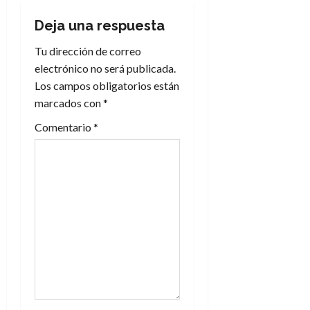
c
Deja una respuesta
i
Tu dirección de correo
electrónico no será publicada.
ó
Los campos obligatorios están
n
marcados con
*
Comentario
*
d
e
e
n
t
r
a