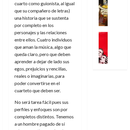
n
Análisis
o
o
a
r
cuarto como guionista, al igual
o
d
’
Cómic
p
p
l
a
que su compañero de letras)
c
e
X
9
c
t
g
s
t
una historia que se sustenta
M
-
7
o
i
i
i
o
a
por completo en los
M
(
n
m
a
m
r
r
personajes y las relaciones
e
2
q
Cine
i
d
p
E
v
n
entre ellos. Cuatro individuos
×
Series
u
s
e
r
x
e
’
Videojueg
4
que aman la música, algo que
i
m
j
e
t
l
¿
9
)
s
o
queda claro, pero que deben
a
s
r
A
7
:
t
y
d
i
aprender a dejar de lado sus
a
30
d
(
A
ó
l
e
o
ñ
egos, prejuicios y rencillas,
de
i
2
p
l
a
e
n
o
julio
reales o imaginarias, para
ó
×
o
a
a
m
e
de
poder convertirse en el
s
3
c
f
m
o
s
2026
29
a
)
cuarteto que deben ser.
a
i
a
c
d
de
l
:
0
l
n
b
i
e
julio
No será tarea fácil pues sus
B
e
i
a
i
o
l
de
l
perfiles y enfoques son por
l
p
l
l
n
a
2026
u
o
s
completos distintos. Tenemos
d
i
a
l
-
0
r
i
a un hombre pagado de sí
e
d
r
í
r
i
s