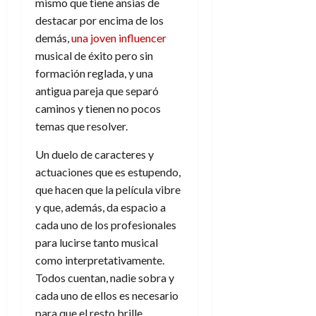
l
a
n
mismo que tiene ansias de
a
g
y
M
d
e
destacar por encima de los
27
y
e
s
u
c
a
de
demás,
una joven influencer
?
n
u
n
o
julio
musical de éxito pero sin
¿
y
p
d
de
m
3
L
formación reglada, y una
e
u
2026
i
o
de
l
l
antigua pareja que separó
n
a
c
agosto
0
e
d
t
caminos y tienen no pocos
l
de
o
g
e
o
2026
n
temas que resolver.
a
s
d
t
20
0
e
t
e
Un duelo de caracteres y
r
de
l
i
n
actuaciones que es estupendo,
julio
a
f
n
o
de
c
que hacen que la película vibre
i
o
r
2026
u
y que, además, da espacio a
n
d
e
l
0
cada uno de los profesionales
d
e
t
t
para lucirse tanto musical
e
A
o
u
l
como interpretativamente.
p
r
r
f
o
n
Todos cuentan, nadie sobra y
a
o
c
o
cada uno de ellos es necesario
r
a
para que el resto brille.
9