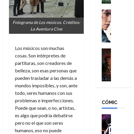
h
n
n
n
é
g
d
:
Cine
r
a
Crítica
N
B
o
Fotograma de Los músicos. Créditos:
d
C
e
r
e
La Aventura Cine
o
l
w
a
q
r
e
D
n
u
e
a
a
d
e
Los músicos son muchas
s
n
y
Cine
N
n
cosas. Son intérpretes de
:
e
Crítica
,
e
u
L
partituras, son creadores de
D
r
m
w
n
a
o
:
belleza, son esas personas que
e
D
c
O
o
R
j
a
pueden trasladar a las demás a
a
d
m
e
o
y
mundos imposibles, y son, ante
m
i
s
s
r
,
u
todo, seres humanos con sus
s
d
c
d
m
e
problemas e imperfecciones.
CÓMIC
e
a
a
e
a
r
Puede que sean, o no, artistas,
a
y
t
l
d
e
es algo que podría debatirse
d
o
e
o
Cine
u
e
c
v
Cómic
pero no el que son seres
e
r
5
C
T
u
e
s
humanos, eso no puede
a
de