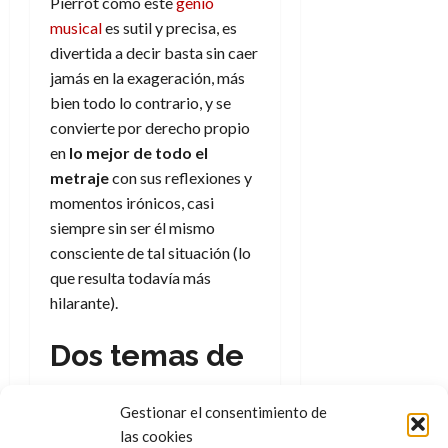
Pierrot como este
genio
2026
musical
es sutil y precisa, es
0
divertida a decir basta sin caer
jamás en la exageración, más
bien todo lo contrario, y se
convierte por derecho propio
en
lo mejor de todo el
metraje
con sus reflexiones y
momentos irónicos, casi
siempre sin ser él mismo
consciente de tal situación (lo
que resulta todavía más
hilarante).
Dos temas de
relevancia
Gestionar el consentimiento de
las cookies
Hay dos temas que no pueden