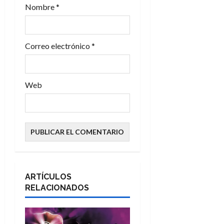
Nombre
*
d
a
Correo electrónico
*
s
Web
ARTÍCULOS
RELACIONADOS