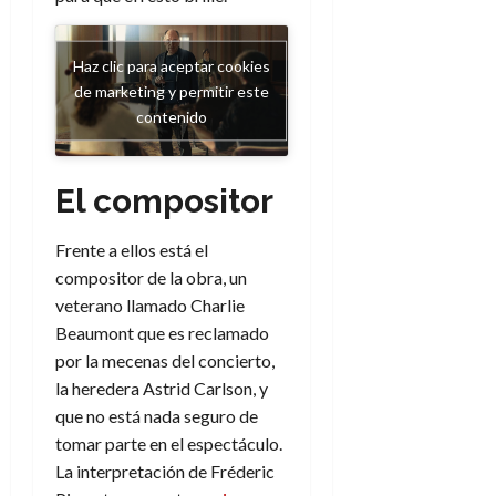
m
l
8
de
a
i
de
julio
t
p
julio
de
Haz clic para aceptar cookies
o
s
de
2026
de marketing y permitir este
f
2026
i
contenido
0
í
s
0
s
i
7
El compositor
c
de
o
julio
Frente a ellos está el
?
de
2026
S
compositor de la obra, un
í
veterano llamado Charlie
0
y
Beaumont que es reclamado
n
por la mecenas del concierto,
o
la heredera Astrid Carlson, y
que no está nada seguro de
2
tomar parte en el espectáculo.
de
La interpretación de Fréderic
julio
de