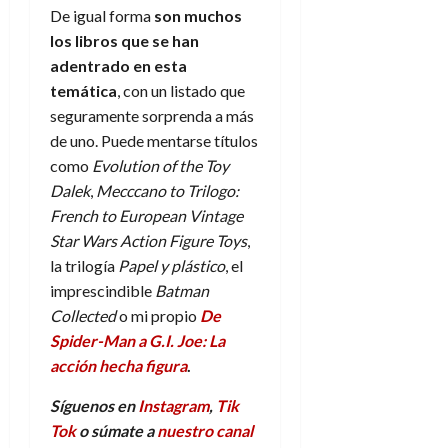
De igual forma
son muchos
los libros que se han
adentrado en esta
temática
, con un listado que
seguramente sorprenda a más
de uno. Puede mentarse títulos
como
Evolution of the Toy
Dalek
,
Mecccano to Trilogo:
French to European Vintage
Star Wars Action Figure Toys
,
la trilogía
Papel y plástico
, el
imprescindible
Batman
Collected
o mi propio
De
Spider-Man a G.I. Joe: La
acción hecha figura
.
Síguenos en
Instagram
,
Tik
Tok
o súmate a
nuestro canal