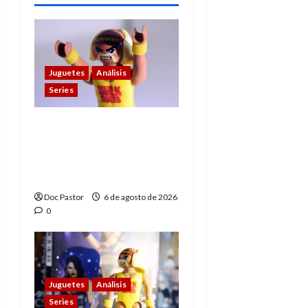
Juguetes
Análisis
Series
Hulk Hogan en
Playmobil: un
homenaje a una
leyenda de la WWE
Doc Pastor
6 de agosto de 2026
0
Juguetes
Análisis
Series