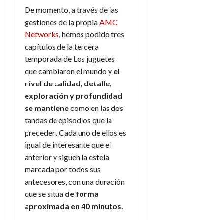
f
m
s
a
2026
29
)
a
De momento, a través de las
i
a
d
d
de
:
0
l
gestiones de la propia
AMC
n
b
e
e
julio
e
i
a
i
l
Networks
, hemos podido tres
l
de
l
p
l
l
a
2026
a
capítulos de la tercera
o
s
d
i
l
W
temporada de Los juguetes
0
r
i
e
d
í
W
que cambiaron el mundo y
el
i
s
l
a
n
E
nivel de calidad, detalle,
g
y
M
d
e
e
exploración y profundidad
s
u
c
a
6
n
u
se mantiene
como en las dos
n
o
de
y
p
d
m
tandas de episodios que la
agosto
3
e
u
i
o
de
preceden. Cada uno de ellos es
de
l
n
a
2026
c
agosto
igual de interesante que el
d
t
l
de
o
anterior y siguen la estela
0
e
o
2026
n
marcada por todos sus
s
d
t
20
0
t
antecesores, con una duración
e
r
de
i
n
que se sitúa
de
forma
julio
a
n
o
de
aproximada en 40 minutos.
c
o
r
2026
u