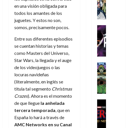
s
Literatura
s
r
,
r
u
en una visión obligada para
A
d
c
d
m
i
e
todos los amantes de los
m
a
a
e
a
o
r
í
juguetes. Y estos no son,
y
t
l
d
s
e
m
o
e
somos, precisamente pocos.
o
Cine
u
(
e
c
v
Cómic
e
r
p
5
g
Entre sus diferentes episodios
T
u
e
s
a
a
de
u
h
a
r
se cuentan historias y temas
p
r
r
agosto
s
e
n
t
e
como Masters del Universo,
e
t
de
t
P
d
i
r
s
2026
Star Wars, la llegada y el auge
e
a
h
o
c
Cómic
a
u
1
de los videojuegos o las
0
L
a
Reseña
l
a
d
n
)
locuras navideñas
L
a
n
a
l
o
a
(literalmente, en inglés se
a
L
t
n
,
c
7
t
titula tal segmento
Christmas
i
o
o
f
o
30
de
r
g
m
s
Crazes
). Ahora es el momento
ó
m
de
agosto
a
a
,
t
Cine
r
de que llegue
la anhelada
julio
p
de
g
Cómic
d
9
a
m
de
2026
l
tercera temporada
, que en
Crítica
e
e
0
l
2026
u
e
España lo hará a través de
S
0
d
l
a
g
l
j
0
AMC Networks
en
su Canal
p
i
o
ñ
i
a