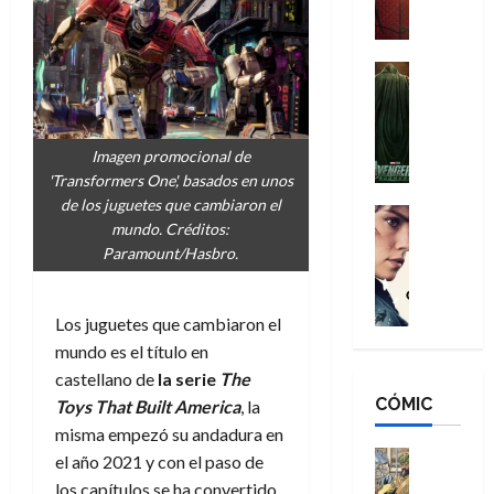
a
M
i
o
ñ
a
d
s
o
n
e
H
Cine
s
:
r
Cómic
o
d
Misceláne
B
-
m
e
V
r
M
b
l
Imagen promocional de
e
a
a
r
h
'Transformers One', basados en unos
n
n
n
e
é
de los juguetes que cambiaron el
g
d
:
Cine
s
r
mundo. Créditos:
a
Crítica
N
B
E
o
Paramount/Hasbro.
d
C
e
r
x
e
o
l
w
a
t
q
r
e
D
n
r
u
Los juguetes que cambiaron el
e
a
a
d
a
e
mundo es el título en
s
n
y
N
o
n
:
castellano de
la serie
The
e
,
e
r
u
D
CÓMIC
r
Toys That Built America
, la
m
w
d
n
o
:
e
D
misma empezó su andadura en
i
c
o
R
j
a
Cine
n
a
el año 2021 y con el paso de
m
e
Cómic
o
y
a
m
los capítulos se ha convertido