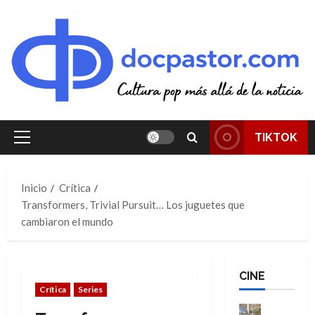
Saltar
al
contenido
TIKTOK
Menú
principal
Inicio
Crítica
Transformers, Trivial Pursuit… Los juguetes que
cambiaron el mundo
CINE
Crítica
Series
Cine