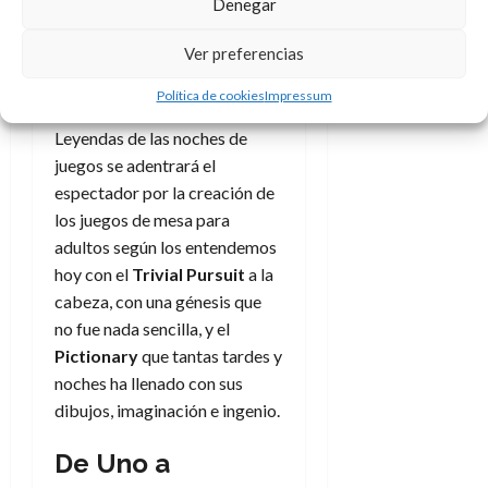
por falta de buen trabajo y sí
Denegar
más por la concatenación de
Ver preferencias
tiempos, hechos y situaciones
de unos y otros. No por ello
Política de cookies
Impressum
son menos recomendables, en
Leyendas de las noches de
juegos se adentrará el
espectador por la creación de
los juegos de mesa para
adultos según los entendemos
hoy con el
Trivial Pursuit
a la
cabeza, con una génesis que
no fue nada sencilla, y el
Pictionary
que tantas tardes y
noches ha llenado con sus
dibujos, imaginación e ingenio.
De Uno a