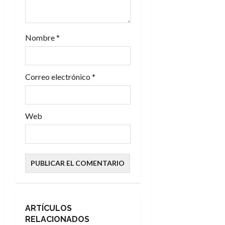
r
a
Nombre
*
d
a
Correo electrónico
*
s
Web
ARTÍCULOS
RELACIONADOS