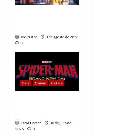
Playmobil y WWE Raw:
primeras impresiones
de la línea
Doc Pastor
3 de agosto de 2026
0
Cine
Cómic
Crítica
Spider-Man: Brand New
Day, mejor de lo
esperado
Oscar Ferrer
30 de julio de
2026
0