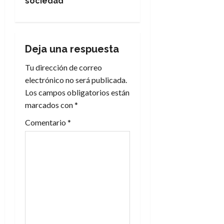
g
sociedad
a
c
Deja una respuesta
i
Tu dirección de correo
electrónico no será publicada.
ó
Los campos obligatorios están
n
marcados con
*
Comentario
*
d
e
e
n
t