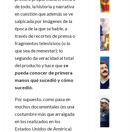
,
,
y
e
i
de
e
l
u
de todo, la historia y narrativa
e
m
a
2026
j
o
r
l
l
en cuestión que además se ve
e
s
o
s
e
23
0
k
e
j
o
Juguetes
salpicada por imágenes de la
r
(
de
H
x
Análisis
o
c
v
época de la que se hable, a
p
julio
5
o
Series
p
r
u
i
a
de
través de recortes de prensa o
de
P
g
e
d
l
l
2026
r
agosto
fragmentos televisivos (o lo
l
a
r
e
t
l
t
de
que sea de menester); lo
a
0
n
i
l
a
2026
a
e
y
segundo da veracidad al total
e
m
o
Series
s
n
1
0
m
n
Cine
del producto y hace que
se
e
e
d
o
)
o
Misceláne
P
n
s
e
pueda conocer de primera
d
C
b
l
t
p
l
manos qué sucedió y cómo
e
7
u
i
a
o
e
a
M
sucedió.
de
a
l
y
q
r
c
a
agosto
n
y
m
Crítica
u
a
i
Por supuesto, como pasa en
de
r
d
W
Series
o
e
d
e
2026
v
muchos documentales (es una
o
T
W
b
a
o
n
e
costumbre más que arraigada
l
0
e
E
i
n
c
l
en los realizados en los
a
d
R
l
t
i
30
c
L
Estados Unidos de América)
a
:
i
a
de