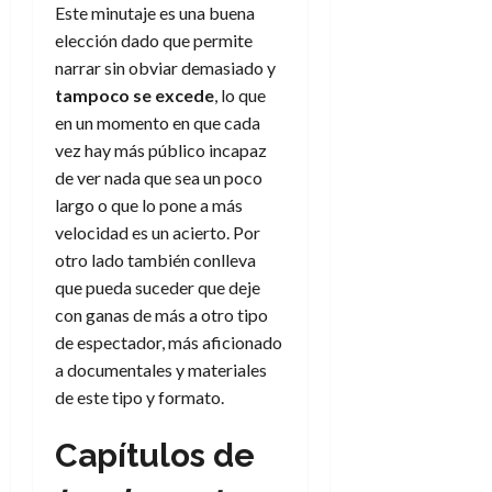
d
e
Este minutaje es una buena
l
0
e
t
elección dado que permite
t
A
o
u
narrar sin obviar demasiado y
p
r
r
tampoco se excede
, lo que
o
n
a
en un momento en que cada
c
o
vez hay más público incapaz
a
9
de ver nada que sea un poco
l
8
de
i
largo o que lo pone a más
de
julio
p
julio
velocidad es un acierto. Por
de
s
de
2026
otro lado también conlleva
2026
i
que pueda suceder que deje
0
s
0
con ganas de más a otro tipo
de espectador, más aficionado
7
a documentales y materiales
de
de este tipo y formato.
julio
de
2026
Capítulos de
0