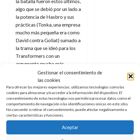
la batalla fueron estos últimos,
algo que se debió por un lado a
la potencia de Hasbro y sus
prácticas (Tonka, una empresa
mucho más pequeña era como
David contra Goliat) sumado a
la trama que se ideó para los
Transformers con un
argumento mucho más
atractivo que el de los Go-
Gestionar el consentimiento de
Bots.
las cookies
Para ofrecer las mejores experiencias, utilizamos tecnologías como las
Juegos de mesa
cookies para almacenar y/o acceder a la información del dispositivo. El
consentimiento de estas tecnologías nos permitirá procesar datos como el
para adultos
comportamiento de navegación o las identificaciones únicas en este sitio.
No consentir o retirar el consentimiento, puede afectar negativamente a
ciertas características y funciones.
En lo que se refiere al segundo
y tercero quizá la contado no
Aceptar
sea tan emocionante pero no