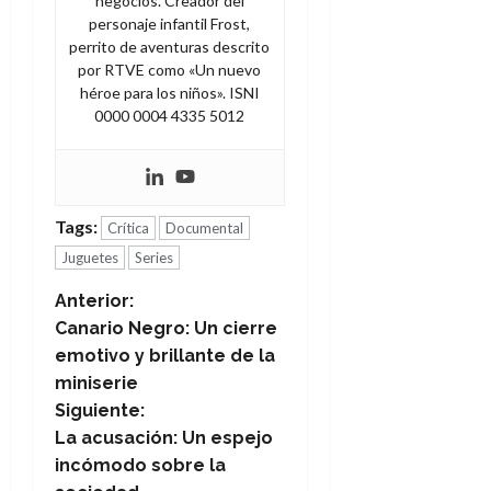
negocios. Creador del
personaje infantil Frost,
perrito de aventuras descrito
por RTVE como «Un nuevo
héroe para los niños». ISNI
0000 0004 4335 5012
Tags:
Crítica
Documental
Juguetes
Series
N
Anterior:
Canario Negro: Un cierre
a
emotivo y brillante de la
miniserie
v
Siguiente:
e
La acusación: Un espejo
incómodo sobre la