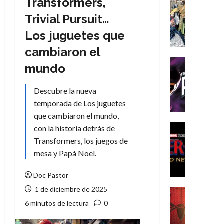
Transformers,
Cómic
Literatura
Trivial Pursuit…
A
Los juguetes que
m
í
cambiaron el
m
Cine
mundo
e
Cómic
g
T
Descubre la nueva
u
h
s
temporada de Los juguetes
e
t
P
que cambiaron el mundo,
a
h
Cine
con la historia detrás de
L
a
Cómic
Transformers, los juegos de
Crítica
a
n
mesa y Papá Noel.
S
L
t
p
i
o
Doc Pastor
i
g
m
d
1 de diciembre de 2025
a
,
Cine
e
Crítica
d
9
6 minutos de lectura
0
r
S
e
0
-
p
l