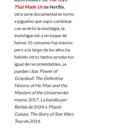
That Made Us
de Netflix
,
otra serie documental en torno
a juguetes que supo combinar
con acierto la nostalgia, la
investigación y un toque de
humor. El consumo fue masivo
pero a lo largo de los años ha
habido otros tantos productos
igual de recomendables, se
pueden citar
Power of
Grayskull: The Definitive
History of He-Man and the
Masters of the Universe
del
mismo 2017,
La batalla por
Barbie de
2024 o
Plastic
Galaxy: The Story of Star Wars
Toys
de 2014.