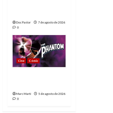
de los Hombres
Extraordinarios (parte
1)
Doc Pastor
7 de agosto de 2026
0
Cine
Cómic
The Phantom, 90 años
del héroe que nunca
muere
Marc Martí
5 de agosto de 2026
0