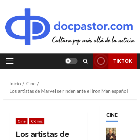
Saltar
al
contenido
TIKTOK
Menú
principal
Inicio
Cine
Los artistas de Marvel se rinden ante el Iron Man español
CINE
Cine
Cómic
Cine
Los artistas de
Cómic