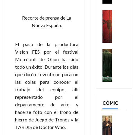
i
g
m
s
d
a
,
H
Cine
e
Recorte de prensa de La
Crítica
d
9
o
r
S
e
Nueva España.
0
m
-
p
l
a
b
M
i
o
ñ
r
a
d
El paso de la productora
s
o
e
n
e
H
Cine
Vision FES por el festival
s
s
:
r
Cómic
o
d
E
Metrópoli de Gijón ha sido
Misceláne
B
-
m
e
x
todo un éxito. Durante los días
V
r
M
b
l
t
que duró el evento no pararon
e
a
a
r
h
r
las colas para conocer el
n
n
n
e
é
a
g
trabajo del equipo, allí
d
:
s
r
o
a
N
representado por el
B
E
o
r
d
CÓMIC
e
r
departamento de arte, y
x
e
d
o
w
a
t
q
i
hacerse foto con el trono de
r
D
n
r
Cine
u
n
hierro de Juego de Tronos y la
e
a
d
Cómic
a
e
a
TARDIS de Doctor Who.
s
Literatura
y
N
o
n
r