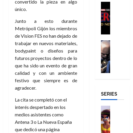
agosto
convertido la pieza en algo
a
a
,
t
H
Cine
julio
p
de
único.
g
Cómic
d
9
a
o
de
2026
l
Crítica
e
e
0
l
m
2026
e
Junto a esto durante
S
0
d
l
a
g
b
j
0
p
Metrópoli Gijón los miembros
i
o
ñ
i
r
a
i
de Vision FES no han dejado de
a
s
o
a
e
a
d
d
H
Cómic
trabajar en nuevos materiales,
s
d
s
v
e
Reseña
e
o
d
e
E
bodypaint o diseños para
e
r
E
l
m
e
j
x
futuros proyectos dentro de lo
n
-
l
D
b
l
a
t
t
que ha sido un evento de gran
M
V
o
r
h
d
r
u
calidad y con un ambiente
a
i
c
e
é
e
a
r
festivo que siempre es de
n
g
t
s
r
e
o
a
:
i
agradecer.
o
E
o
m
r
B
SERIES
l
r
x
e
o
d
29
La cita se completó con el
r
a
M
t
q
c
i
de
a
n
interés despertado en los
u
r
Juguetes
u
i
n
julio
n
t
Análisis
medios asistentes como
e
a
e
o
a
de
d
Series
e
r
o
n
Antena 3 o La Nueva España
n
r
2026
H
N
y
t
r
u
a
i
que dedicó una página
u
0
e