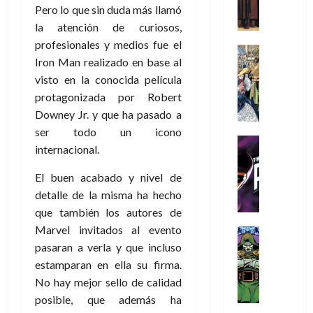
:
A
,
e
r
u
i
Pero lo que sin duda más llamó
D
m
m
w
d
n
o
la atención de curiosos,
o
í
e
D
i
c
s
profesionales y medios fue el
o
m
j
a
Cine
n
a
(
Iron Man realizado en base al
m
e
Cómic
o
y
a
m
p
s
g
Literatura
visto en la conocida película
r
,
r
u
a
A
d
u
d
m
protagonizada por Robert
i
e
r
m
a
s
e
a
o
Downey Jr. y que ha pasado a
r
t
í
y
t
l
d
s
e
e
ser todo un icono
m
o
a
o
Cine
u
(
2
internacional.
e
c
L
Cómic
e
r
p
)
5
g
T
u
a
s
a
a
El buen acabado y nivel de
de
u
h
a
L
p
r
r
agosto
detalle de la misma ha hecho
10
s
e
n
i
e
e
t
de
de
que también los autores de
t
P
d
g
r
s
2026
e
agosto
Marvel invitados al evento
a
h
o
a
Cómic
a
u
1
de
0
L
a
Reseña
l
d
pasaran a verla y que incluso
d
n
2026
)
L
a
n
a
e
estamparan en ella su firma.
o
a
0
a
L
t
n
l
c
No hay mejor sello de calidad
7
t
i
o
o
o
o
30
posible, que además ha
de
r
g
m
s
s
m
de