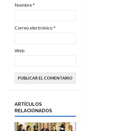
Nombre
*
r
a
Correo electrónico
*
d
a
Web
s
ARTÍCULOS
RELACIONADOS