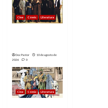
Cine
Cómic
Literatura
A mí me gusta La Liga
de los Hombres
Extraordinarios (parte
2)
Doc Pastor
10 de agosto de
2026
0
Cine
Cómic
Literatura
A mí me gusta La Liga