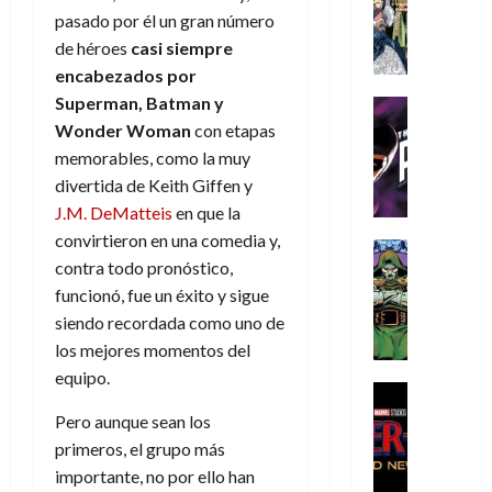
s
Literatura
s
r
,
r
u
pasado por él un gran número
A
d
c
d
m
i
e
de héroes
casi siempre
m
a
a
e
a
o
r
encabezados por
í
y
t
l
d
s
e
m
o
Superman, Batman y
e
o
Cine
u
(
e
c
v
Cómic
Wonder Woman
con etapas
e
r
p
5
g
T
u
e
s
a
memorables, como la muy
a
de
u
h
a
r
p
r
r
divertida de Keith Giffen y
agosto
s
e
n
t
e
e
t
de
J.M. DeMatteis
en que la
t
P
d
i
r
s
2026
e
convirtieron en una comedia y,
a
h
o
c
Cómic
a
u
1
0
contra todo pronóstico,
L
a
Reseña
l
a
d
n
)
L
a
n
funcionó, fue un éxito y sigue
a
l
o
a
a
L
t
n
,
siendo recordada como uno de
c
7
t
i
o
o
f
o
los mejores momentos del
30
de
r
g
m
s
ó
m
de
equipo.
agosto
a
a
,
t
Cine
r
julio
p
de
g
Cómic
d
9
a
m
de
Pero aunque sean los
2026
l
Crítica
e
e
0
l
2026
u
e
primeros, el grupo más
S
0
d
l
a
g
l
j
importante, no por ello han
0
p
i
o
ñ
i
a