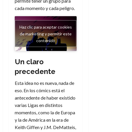
permite tener un grupo para
d
e
l
0
cada momento y cada peligro.
e
t
t
A
o
u
p
r
r
Haz clic para aceptar cookies
o
n
a
de marketing y permitir este
c
o
contenido
a
9
l
8
de
i
de
julio
Un claro
p
julio
de
s
de
2026
precedente
2026
i
0
s
Esta idea no es nueva, nada de
0
eso. En los cómics está el
7
antecedente de haber existido
de
varias Ligas en distintos
julio
momentos, como la de Europa
de
2026
y la de América en la era de
Keith Giffen y J.M. DeMatteis,
0