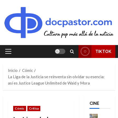
Saltar
al
contenido
TIKTOK
Menú
principal
Inicio
Cómic
La Liga de la Justicia se reinventa sin olvidar su esencia:
así es Justice League Unlimited de Waid y Mora
CINE
Cómic
Crítica
Cine