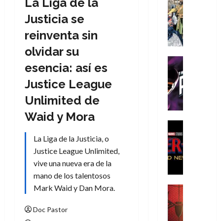
La Liga de la
Cómic
Literatura
Justicia se
A
reinventa sin
m
í
olvidar su
m
Cine
esencia: así es
e
Cómic
g
T
Justice League
u
h
Unlimited de
s
e
t
P
Waid y Mora
a
h
Cine
L
a
Cómic
La Liga de la Justicia, o
Crítica
a
n
Justice League Unlimited,
S
L
t
vive una nueva era de la
p
i
o
mano de los talentosos
i
g
m
d
Mark Waid y Dan Mora.
a
,
Cine
e
Crítica
d
9
r
S
Doc Pastor
e
0
-
p
l