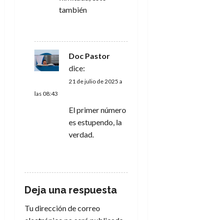
a
también
d
RESPONDER
a
Doc Pastor
s
dice:
21 de julio de 2025 a
las 08:43
El primer número
es estupendo, la
verdad.
RESPONDER
Deja una respuesta
Tu dirección de correo