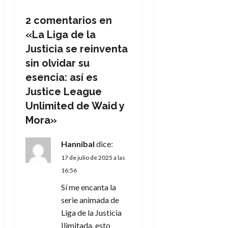
a
c
2 comentarios en
«
La Liga de la
i
Justicia se reinventa
ó
sin olvidar su
esencia: así es
n
Justice League
d
Unlimited de Waid y
Mora
»
e
Hannibal
dice:
e
17 de julio de 2025 a las
n
16:56
Sí me encanta la
t
serie animada de
r
Liga de la Justicia
Ilimitada, esto