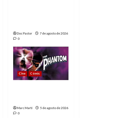
A mí me gusta La Liga
de los Hombres
Extraordinarios (parte
1)
Doc Pastor
7 de agosto de 2026
0
Cine
Cómic
The Phantom, 90 años
del héroe que nunca
muere
Marc Martí
5 de agosto de 2026
0