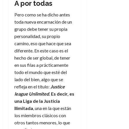
f
m
s
a
A por todas
2026
29
)
a
i
a
d
d
de
:
0
l
n
b
e
e
Pero como se ha dicho antes
julio
e
i
a
i
l
l
de
toda nueva encarnación de un
l
p
l
l
a
2026
a
grupo debe tener su propia
o
s
d
i
l
W
personalidad, su propio
0
r
i
e
d
í
W
i
camino, eso que hace que sea
s
l
a
n
E
g
y
diferente. En este caso es el
M
d
e
e
s
u
c
hecho de ser global, de tener
a
6
n
u
n
o
en sus filas a prácticamente
de
y
p
d
m
agosto
3
todo el mundo que esté del
e
u
i
o
de
de
lado del bien, algo que se
l
n
a
2026
c
agosto
refleja en el título:
Justice
d
t
l
de
o
0
e
league Unlimited
. Es decir, es
o
2026
n
s
d
una Liga de la Justicia
t
20
0
t
e
Ilimitada
, una en la que están
r
de
i
n
julio
a
los miembros clásicos con
n
o
de
c
otros tantos menores, lo que
o
r
2026
u