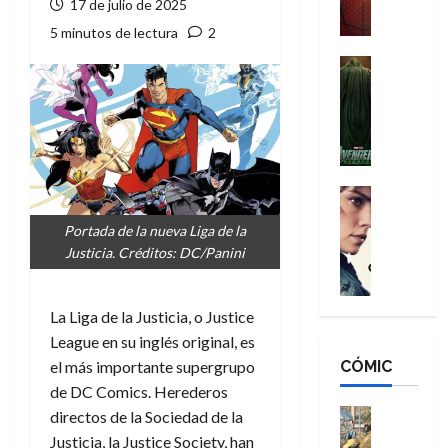
a
17 de julio de 2025
M
i
o
ñ
5 minutos de lectura
2
a
d
s
o
n
e
H
Cine
s
:
r
Cómic
o
d
Misceláne
B
-
m
e
V
r
M
b
l
e
a
a
r
h
n
n
n
e
é
g
d
:
Cine
s
r
a
Crítica
N
B
E
o
Portada de la nueva Liga de la
d
C
e
r
x
e
Justicia. Créditos: DC/Panini
o
l
w
a
t
q
r
e
D
n
r
u
e
a
a
d
a
e
La Liga de la Justicia, o Justice
s
n
y
N
o
n
League en su inglés original, es
:
e
,
e
r
u
D
CÓMIC
r
el más importante supergrupo
m
w
d
n
o
:
e
de DC Comics. Herederos
D
i
c
o
R
j
a
Cine
directos de la Sociedad de la
n
a
m
e
Cómic
o
y
a
m
Justicia, la Justice Society, han