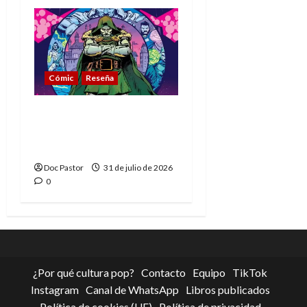
Cómic
Reseña
La tragedia del Doctor
Muerte, el mejor
villano de Marvel
Doc Pastor
31 de julio de 2026
0
¿Por qué cultura pop?
Contacto
Equipo
TikTok
Instagram
Canal de WhatsApp
Libros publicados
Política de cookies (UE)
Política de privacidad