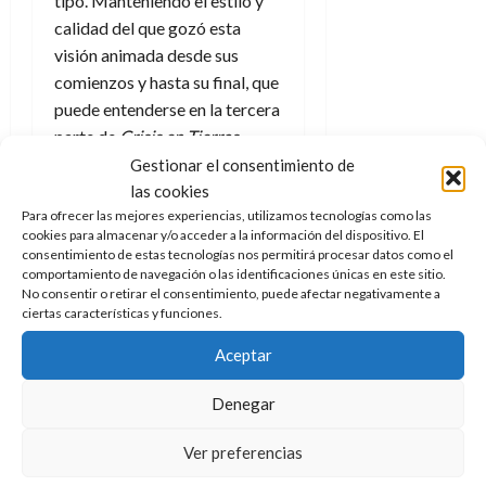
tipo. Manteniendo el estilo y
calidad del que gozó esta
visión animada desde sus
comienzos y hasta su final, que
puede entenderse en la tercera
parte de
Crisis en Tierras
Infinitas
(vinculada al
Gestionar el consentimiento de
Tomorrowverse
) con
la última
las cookies
Para ofrecer las mejores experiencias, utilizamos tecnologías como las
aparición de Kevin Conroy
cookies para almacenar y/o acceder a la información del dispositivo. El
como Batman debido a su
consentimiento de estas tecnologías nos permitirá procesar datos como el
fallecimiento.
comportamiento de navegación o las identificaciones únicas en este sitio.
No consentir o retirar el consentimiento, puede afectar negativamente a
ciertas características y funciones.
Una Liga de la
Aceptar
Justicia para
Denegar
los nuevos
Ver preferencias
tiempos