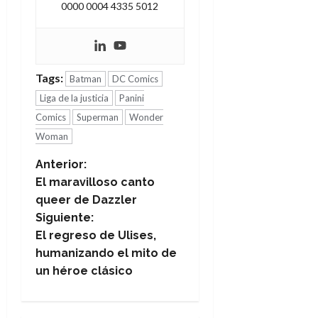
0000 0004 4335 5012
Tags:
Batman
DC Comics
Liga de la justicia
Panini
Comics
Superman
Wonder
Woman
N
Anterior:
El maravilloso canto
a
queer de Dazzler
Siguiente:
v
El regreso de Ulises,
e
humanizando el mito de
un héroe clásico
g