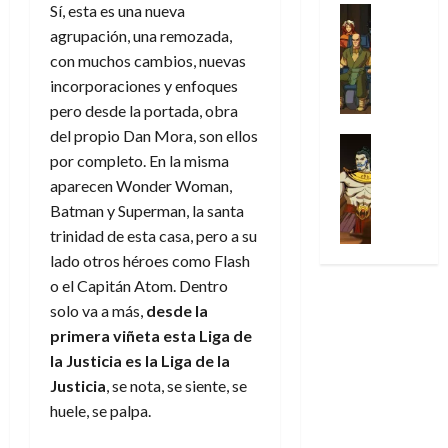
31
u
a
Sí, esta es una nueva
w
u
Análisis
c
julio
f
de
l
s
Cómic
:
n
agrupación, una remozada,
de
i
i
julio
Series
t
s
p
h
2026
p
con muchos cambios, nuevas
c
de
X
u
o
r
o
ó
c
2026
incorporaciones y enfoques
0
-
r
:
i
m
a
i
pero desde la portada, obra
M
0
a
e
m
e
l
ó
del propio Dan Mora, son ellos
e
p
l
e
Series
n
D
n
n
por completo. En la misma
Análisis
o
o
r
a
o
d
’
Cómic
p
aparecen Wonder Woman,
p
a
j
c
e
X
9
c
t
s
Batman y Superman, la santa
e
t
M
-
7
o
i
i
a
trinidad de esta casa, pero a su
o
a
M
(
n
m
m
u
r
r
lado otros héroes como Flash
e
2
q
i
p
n
E
v
o el Capitán Atom. Dentro
n
×
u
s
r
a
x
e
solo va a más,
desde la
’
4
i
m
e
l
t
l
9
)
primera viñeta esta Liga de
s
o
s
e
r
7
:
la Justicia es la Liga de la
t
y
i
y
a
30
(
A
ó
l
o
Justicia
, se nota, se siente, se
e
ñ
de
2
p
l
a
n
n
huele, se palpa.
o
julio
×
o
a
a
e
d
de
3
c