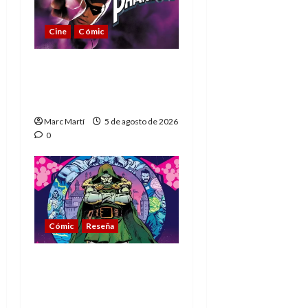
Cine
Cómic
The Phantom, 90 años
del héroe que nunca
muere
Marc Martí
5 de agosto de 2026
0
Cómic
Reseña
La tragedia del Doctor
Muerte, el mejor
villano de Marvel