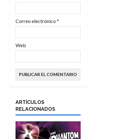
d
a
Correo electrónico
*
s
Web
ARTÍCULOS
RELACIONADOS