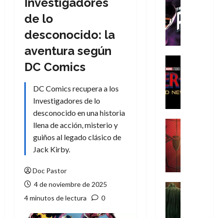
Investigadores
Cómic
T
de lo
h
desconocido: la
e
P
aventura según
h
Cine
DC Comics
a
Cómic
Crítica
n
DC Comics recupera a los
S
t
p
Investigadores de lo
o
i
m
desconocido en una historia
d
,
Cine
llena de acción, misterio y
e
Crítica
9
guiños al legado clásico de
r
S
0
Jack Kirby.
-
p
a
M
i
ñ
Doc Pastor
a
d
o
4 de noviembre de 2025
n
e
Cine
s
:
r
Cómic
d
4 minutos de lectura
0
Misceláne
B
-
e
V
r
M