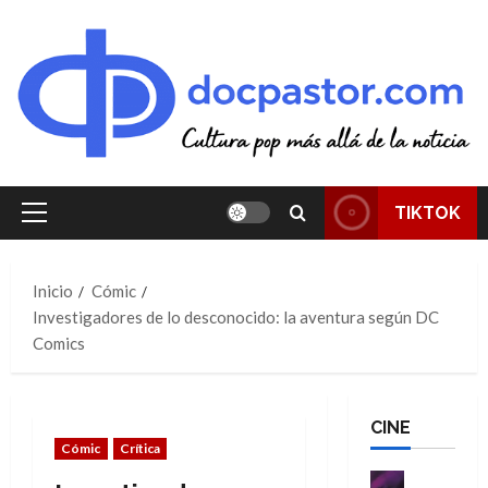
Saltar
al
contenido
TIKTOK
Menú
principal
Inicio
Cómic
Investigadores de lo desconocido: la aventura según DC
Comics
CINE
Cómic
Crítica
Cine