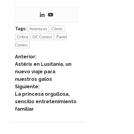
Tags:
Aventuras
Cómic
Crítica
DC Comics
Panini
Comics
N
Anterior:
Astérix en Lusitania, un
a
nuevo viaje para
nuestros galos
v
Siguiente:
e
La princesa orgullosa,
sencillo entretenimiento
g
familiar
a