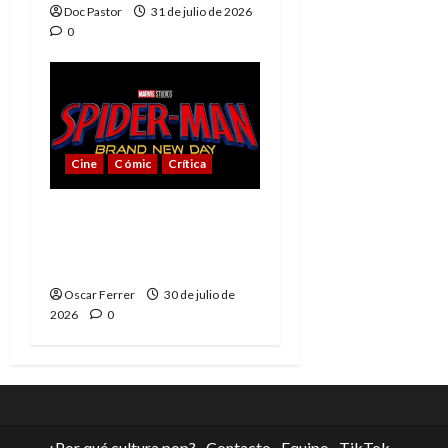
Doc Pastor
31 de julio de 2026
0
Cine
Cómic
Crítica
Spider-Man: Brand New
Day, mejor de lo
esperado
Oscar Ferrer
30 de julio de
2026
0
¿Por qué cultura pop?
Contacto
Equipo
TikTok