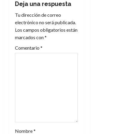
c
Deja una respuesta
i
Tu dirección de correo
electrónico no será publicada.
ó
Los campos obligatorios están
n
marcados con
*
Comentario
*
d
e
e
n
t
r
a
Nombre
*