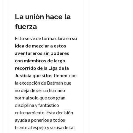
f
m
s
r
a
)
a
i
a
d
d
:
l
n
b
e
e
La unión hace la
27
e
i
a
i
l
l
de
l
fuerza
p
l
l
a
a
julio
o
s
d
i
l
de
W
r
Esto se ve de forma clara en
su
i
e
2026
d
í
W
i
s
idea de mezclar a estos
l
a
n
E
0
g
y
M
d
aventureros sin poderes
e
e
s
u
c
a
con miembros de largo
6
n
u
n
o
de
recorrido de la Liga de la
y
p
d
m
agosto
3
Justicia que sí los tienen
, con
e
u
i
o
de
de
la excepción de Batman que
l
n
a
2026
c
agosto
d
no deja de ser un humano
t
l
de
o
0
e
o
normal solo que con gran
2026
n
s
d
disciplina y fantástico
t
20
0
t
e
r
de
entrenamiento. Esta decisión
i
n
julio
a
ayuda a ponerlos a todos
n
o
de
c
frente al espejo y se usa de tal
o
r
2026
u