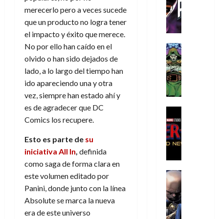
C
T
u
e
s
a
de
merecerlo pero a veces sucede
h
h
a
r
p
r
agosto
que un producto no logra tener
r
e
n
t
e
e
de
el impacto y éxito que merece.
i
P
d
i
r
s
2026
s
h
No por ello han caído en el
o
c
Cómic
a
u
0
t
a
Reseña
l
a
olvido o han sido dejados de
d
n
L
o
n
a
l
o
a
lado, a lo largo del tiempo han
a
p
t
n
,
c
ido apareciendo una y otra
t
h
o
o
f
o
30
vez, siempre han estado ahí y
r
e
m
s
ó
m
de
es de agradecer que DC
a
r
,
t
Cine
r
julio
p
Comics los recupere.
g
Cómic
N
9
a
m
de
l
Crítica
e
o
0
l
2026
u
e
Esto es parte de
su
S
d
l
a
g
l
j
0
p
iniciativa All In
,
definida
i
a
ñ
i
a
a
i
a
como saga de forma clara en
n
o
a
r
a
d
d
Cómic
,
s
d
este volumen editado por
e
v
e
Reseña
e
u
d
e
p
Panini, donde junto con la línea
e
r
E
l
n
e
j
e
n
Absolute se marca la nueva
-
l
D
a
l
a
t
t
era de este universo
M
V
o
e
h
d