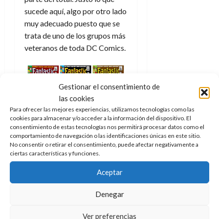
sucede aquí, algo por otro lado
muy adecuado puesto que se
trata de uno de los grupos más
veteranos de toda DC Comics.
Gestionar el consentimiento de
las cookies
Para ofrecer las mejores experiencias, utilizamos tecnologías como las
cookies para almacenar y/o acceder a la información del dispositivo. El
consentimiento de estas tecnologías nos permitirá procesar datos como el
Portadas de Los Cuatro
comportamiento de navegación o las identificaciones únicas en este sitio.
No consentir o retirar el consentimiento, puede afectar negativamente a
Fantásticos #48, #49 y #50
ciertas características y funciones.
(1966). Créditos: Marvel
Aceptar
De los
Denegar
Investigadores
Ver preferencias