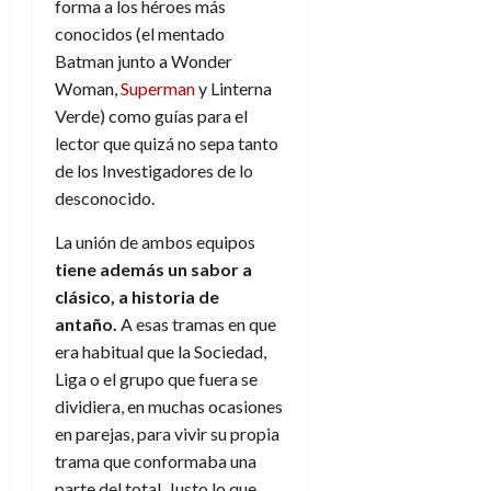
forma a los héroes más
d
e
l
0
conocidos (el mentado
e
t
t
A
o
Batman junto a Wonder
u
p
r
Woman,
Superman
y Linterna
r
o
n
a
Verde) como guías para el
c
o
lector que quizá no sepa tanto
a
9
de los Investigadores de lo
l
8
de
desconocido.
i
de
julio
p
julio
de
La unión de ambos equipos
s
de
2026
tiene además un sabor a
2026
i
0
clásico, a historia de
s
0
antaño.
A esas tramas en que
era habitual que la Sociedad,
7
de
Liga o el grupo que fuera se
julio
dividiera, en muchas ocasiones
de
en parejas, para vivir su propia
2026
trama que conformaba una
0
parte del total. Justo lo que