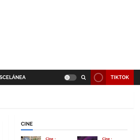
SCELÁNEA
TIKTOK
CINE
Cine
Cine