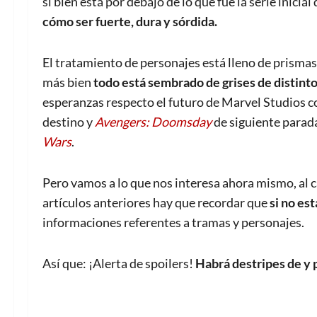
si bien está por debajo de lo que fue la serie inici
cómo ser fuerte, dura y sórdida.
El tratamiento de personajes está lleno de prismas
más bien
todo está sembrado de grises de distinto
esperanzas respecto el futuro de Marvel Studios 
destino y
Avengers: Doomsday
de siguiente parada
Wars
.
Pero vamos a lo que nos interesa ahora mismo, al c
artículos anteriores hay que recordar que
si no est
informaciones referentes a tramas y personajes.
Así que: ¡Alerta de spoilers!
Habrá destripes de y 