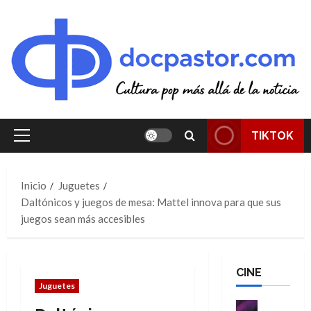
Saltar
al
contenido
TIKTOK
Menú
principal
Inicio
Juguetes
Daltónicos y juegos de mesa: Mattel innova para que sus
juegos sean más accesibles
CINE
Juguetes
Cine