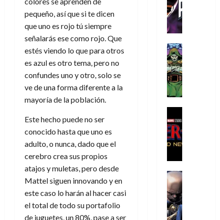
colores se aprenden de
C
T
u
e
s
a
de
pequeño, así que si te dicen
h
h
a
r
p
r
agosto
r
e
n
t
que uno es rojo tú siempre
e
e
de
i
P
d
i
r
señalarás ese como rojo. Que
s
2026
s
h
o
c
Cómic
a
u
estés viendo lo que para otros
0
t
a
Reseña
l
a
d
n
es azul es otro tema, pero no
L
o
n
a
l
o
a
confundes uno y otro, solo se
a
p
t
n
,
c
ve de una forma diferente a la
t
h
o
o
f
o
30
r
mayoría de la población.
e
m
s
ó
m
de
a
r
,
t
Cine
r
julio
p
Este hecho puede no ser
g
Cómic
N
9
a
m
de
l
Crítica
conocido hasta que uno es
e
o
0
l
2026
u
e
S
d
l
a
adulto, o nunca, dado que el
g
l
j
0
p
i
a
ñ
i
a
cerebro crea sus propios
a
i
a
n
o
a
r
a
atajos y muletas, pero desde
d
d
Cómic
,
s
d
e
v
Mattel siguen innovando y en
e
Reseña
e
u
d
e
p
e
este caso lo harán al hacer casi
r
E
l
n
e
j
e
n
-
el total de todo su portafolio
l
D
a
l
a
t
t
M
V
de juguetes, un 80%, pase a ser
o
e
h
d