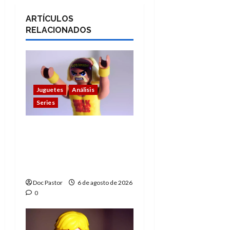
ARTÍCULOS
RELACIONADOS
Juguetes
Análisis
Series
Hulk Hogan en
Playmobil: un
homenaje a una
leyenda de la WWE
Doc Pastor
6 de agosto de 2026
0