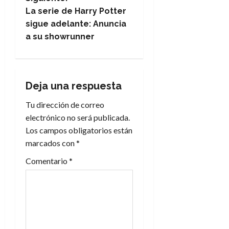
e
La serie de Harry Potter
sigue adelante: Anuncia
g
a su showrunner
a
c
Deja una respuesta
i
Tu dirección de correo
electrónico no será publicada.
ó
Los campos obligatorios están
n
marcados con
*
Comentario
*
d
e
e