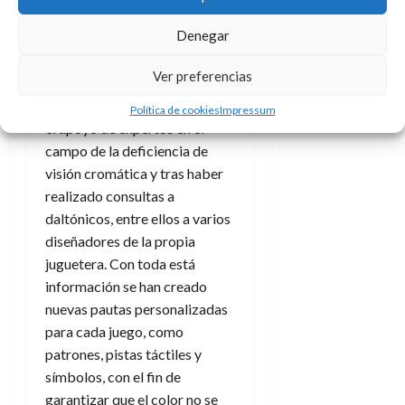
un colectivo conformado de
d
e
l
0
manera aproximada afecta a
e
t
t
Denegar
300 millones de personas a
A
o
u
p
nivel mundial.
r
r
Ver preferencias
o
n
a
Esta iniciativa se ha hecho con
c
o
Política de cookies
Impressum
a
el apoyo de expertos en el
9
l
campo de la deficiencia de
8
de
i
de
visión cromática y tras haber
julio
p
julio
de
realizado consultas a
s
de
2026
daltónicos, entre ellos a varios
2026
i
0
diseñadores de la propia
s
0
juguetera. Con toda está
información se han creado
7
nuevas pautas personalizadas
de
julio
para cada juego, como
de
patrones, pistas táctiles y
2026
símbolos, con el fin de
0
garantizar que el color no se