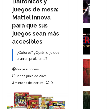
Daltónicos y
Cómic
T
juegos de mesa:
h
Mattel innova
e
P
para que sus
h
Cine
juegos sean más
a
Cómic
Crítica
n
accesibles
S
t
p
o
¿Colores? ¿Quién dijo que
i
m
eran un problema?
d
,
Cine
e
Crítica
9
docpastor.com
r
S
0
27 de junio de 2024
-
p
a
M
i
3 minutos de lectura
0
ñ
a
d
o
n
e
Cine
s
:
r
Cómic
d
Misceláne
B
-
e
V
r
M