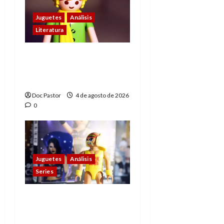
Juguetes
Análisis
Literatura
El principito de
Playmobil conquista
con su sencillez
Doc Pastor
4 de agosto de 2026
0
Juguetes
Análisis
Series
Playmobil y WWE Raw:
primeras impresiones
de la línea