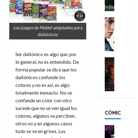
l
e
a
a
h
n
n
n
é
g
d
:
Cine
r
a
Crítica
N
B
o
Los juegos de Mattel adaptados para
d
C
e
r
e
daltónicos
o
l
w
a
q
r
e
D
n
u
e
a
a
d
Ser daltónico es algo que, por
e
s
n
y
Cine
N
n
lo general, no es entendido. De
:
e
Crítica
,
e
u
forma popular se dice que los
L
D
r
m
w
n
daltónicos confunde los
a
o
:
e
D
c
colores y no es así, es algo
O
o
R
j
a
a
d
totalmente inexacto. No se
m
e
o
y
m
i
s
s
confunde un color con otro
r
,
u
s
d
c
d
m
sucede que no se ven igual los
e
CÓMIC
e
a
a
e
a
colores, algunos se perciben,
r
a
y
t
l
d
e
otros no y en algunos casos
d
o
e
o
Cine
u
todo se ve en grises. Los
e
c
v
Cómic
e
r
5