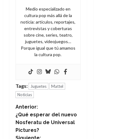
Medio especializado en
cultura pop más allá de la
noticia: artículos, reportajes,
entrevistas y coberturas
sobre cine, series, teatro,
juguetes, videojuegos…
Porque igual que tú amamos
la cultura pop.
Tags:
Juguetes
Mattel
Noticias
N
Anterior:
¿Qué esperar del nuevo
a
Nosferatu de Universal
Pictures?
v
Siguiente: