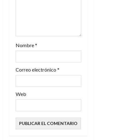
n
t
r
a
Nombre
*
d
a
Correo electrónico
*
s
Web