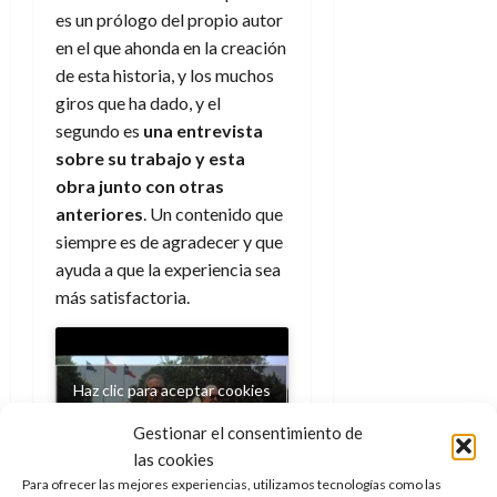
e
t
t
es un prólogo del propio autor
A
o
u
en el que ahonda en la creación
p
r
r
de esta historia, y los muchos
o
n
a
giros que ha dado, y el
c
o
a
segundo es
una entrevista
9
l
sobre
su trabajo y esta
8
de
i
de
obra junto con otras
julio
p
julio
de
anteriores
. Un contenido que
s
de
2026
siempre es de agradecer y que
2026
i
0
ayuda a que la experiencia sea
s
0
más satisfactoria.
7
de
julio
Haz clic para aceptar cookies
de
de marketing y permitir este
2026
Gestionar el consentimiento de
contenido
0
las cookies
Para ofrecer las mejores experiencias, utilizamos tecnologías como las