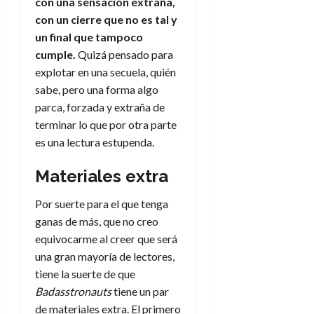
a
d
con una sensación extraña,
d
de
:
0
l
n
b
e
e
con un cierre que no es tal y
julio
e
i
a
i
l
l
de
un final que tampoco
l
p
l
l
a
2026
a
cumple.
Quizá pensado para
o
s
d
i
l
W
0
explotar en una secuela, quién
r
i
e
d
í
W
i
s
sabe, pero una forma algo
l
a
n
E
g
y
parca, forzada y extraña de
M
d
e
e
s
u
c
a
terminar lo que por otra parte
6
n
u
n
o
es una lectura estupenda.
de
y
p
d
m
agosto
3
e
u
i
o
de
de
Materiales extra
l
n
a
2026
c
agosto
d
t
l
de
o
Por suerte para el que tenga
0
e
o
2026
n
ganas de más, que no creo
s
d
t
20
0
equivocarme al creer que será
t
e
r
de
una gran mayoría de lectores,
i
n
julio
a
n
tiene la suerte de que
o
de
c
o
r
2026
Badasstronauts
tiene un par
u
d
e
l
de materiales extra. El primero
0