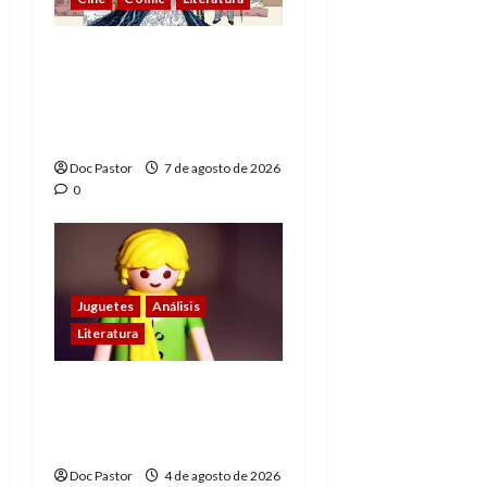
A mí me gusta La Liga
de los Hombres
Extraordinarios (parte
1)
Doc Pastor
7 de agosto de 2026
0
Juguetes
Análisis
Literatura
El principito de
Playmobil conquista
con su sencillez
Doc Pastor
4 de agosto de 2026