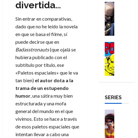
a
divertida…
d
d
H
Cómic
s
d
e
v
e
Reseña
e
o
d
e
p
e
r
E
l
m
e
Sin entrar en comparativas,
j
e
n
-
l
D
b
l
a
t
dado que no he leído la novela
t
M
V
o
r
h
d
i
u
en que se basa el filme, sí
a
i
c
e
é
e
d
r
puede decirse que en
n
g
Cómic
t
s
r
e
a
a
Badasstronauts
(que ojalá se
:
i
Reseña
o
E
o
m
p
D
B
hubiera publicado con el
l
r
x
e
o
e
29
o
r
a
subtítulo por título, ese
M
t
q
c
r
de
c
a
n
u
r
«Paletos espaciales» que le va
u
i
o
julio
t
n
t
e
a
e
o
f
tan bien)
el autor dota a la
de
o
d
e
r
o
n
n
u
2026
trama de un estupendo
r
N
y
t
r
u
a
n
humor
, una sátira muy bien
SERIES
D
0
e
l
e
d
n
r
c
estructurada y una mofa
r
w
a
,
i
c
i
o
general del mundo en el que
D
s
Juguetes
e
n
a
o
27
o
a
j
Análisis
vivimos. Esto se hace a través
l
a
m
n
de
Series
m
y
o
m
de esos paletos espaciales que
r
u
julio
a
H
,
,
y
e
i
de
e
intentan llevar a cabo una
l
u