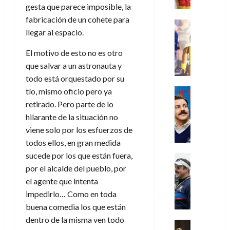
e
m
a
2026
j
o
r
gesta que parece imposible, la
l
l
e
s
o
s
e
23
fabricación de un cohete para
0
k
e
j
o
Juguetes
r
(
de
llegar al espacio.
H
x
Análisis
o
c
v
p
julio
5
o
Series
p
r
u
i
a
de
de
El motivo de esto no es otro
P
g
e
d
l
l
2026
r
agosto
l
que salvar a un astronauta y
a
r
e
t
l
t
de
a
0
n
todo está orquestado por su
i
l
a
2026
a
e
y
e
m
o
Series
tío, mismo oficio pero ya
s
n
1
0
m
n
Cine
e
e
d
retirado. Pero parte de lo
o
)
o
Misceláne
P
n
s
e
d
hilarante de la situación no
C
b
l
t
p
l
e
viene solo por los esfuerzos de
7
u
i
a
o
e
a
M
de
todos ellos, en gran medida
a
l
y
q
r
c
a
agosto
n
sucede por los que están fuera,
y
m
Crítica
u
a
i
de
r
d
W
Series
o
por el alcalde del pueblo, por
e
d
e
2026
v
o
T
W
b
a
el agente que intenta
o
n
e
l
0
e
E
i
n
c
impedirlo… Como en toda
l
a
d
R
l
t
i
30
buena comedia los que están
c
L
a
:
i
a
de
dentro de la misma ven todo
31
u
a
w
u
Análisis
c
julio
f
de