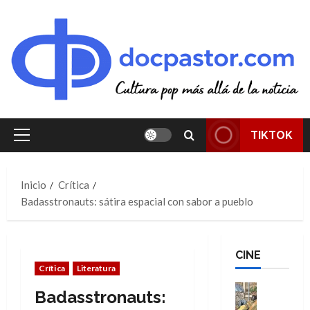
Saltar
al
contenido
TIKTOK
Menú
principal
Inicio
Crítica
Badasstronauts: sátira espacial con sabor a pueblo
CINE
Crítica
Literatura
Cine
Badasstronauts:
Cómic