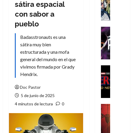
Literatura
sátira espacial
A
con sabor a
m
í
pueblo
m
Cine
e
Cómic
Badasstronauts es una
g
T
sátira muy bien
u
h
estructurada y una mofa
s
e
general del mundo en el que
t
P
vivimos firmada por Grady
a
h
Cine
L
a
Cómic
Hendrix.
Crítica
a
n
S
L
t
Doc Pastor
p
i
o
5 de junio de 2025
i
g
m
4 minutos de lectura
0
d
a
,
Cine
e
Crítica
d
9
r
S
e
0
-
p
l
a
M
i
o
ñ