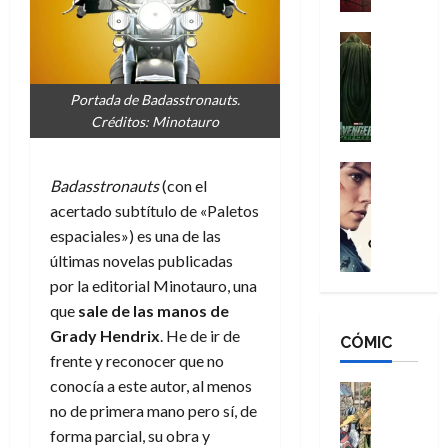
a
d
s
o
n
e
H
Cine
s
:
r
Cómic
o
d
Misceláne
B
-
m
e
V
Portada de Badasstronauts.
r
M
b
l
e
Créditos: Minotauro
a
a
r
h
n
n
n
e
é
g
d
:
Cine
s
r
Badasstronauts
(con el
a
Crítica
N
B
E
o
d
C
acertado subtítulo de «Paletos
e
r
x
e
o
l
w
espaciales») es una de las
a
t
q
r
e
D
n
últimas novelas publicadas
r
u
e
a
a
d
a
e
por la editorial Minotauro, una
s
n
y
N
o
n
que
sale de las manos de
:
e
,
e
r
u
Grady Hendrix
. He de ir de
D
CÓMIC
r
m
w
d
n
frente y reconocer que no
o
:
e
D
i
c
o
conocía a este autor, al menos
R
j
a
Cine
n
a
m
e
Cómic
no de primera mano pero sí, de
o
y
a
m
s
Literatura
s
r
,
forma parcial, su obra y
r
u