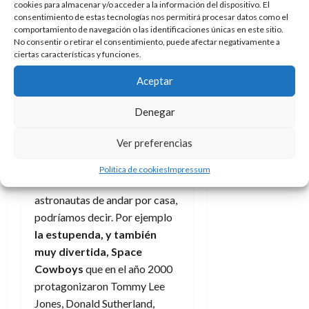
cookies para almacenar y/o acceder a la información del dispositivo. El
consentimiento de estas tecnologías nos permitirá procesar datos como el
Otros
comportamiento de navegación o las identificaciones únicas en este sitio.
No consentir o retirar el consentimiento, puede afectar negativamente a
astronautas
ciertas características y funciones.
Aceptar
de andar por
Denegar
casa
Ver preferencias
Resulta imposible leer este
libro y que la mente no viaje
Política de cookies
Impressum
hasta otras historias de
astronautas de andar por casa,
podríamos decir. Por ejemplo
la estupenda, y también
muy divertida, Space
Cowboys
que en el año 2000
protagonizaron Tommy Lee
Jones, Donald Sutherland,