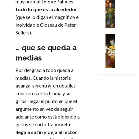
muy normal,
lo que falla es
l
s
Cómic
:
n
de
i
i
julio
Series
t
todo lo que está alrededor
s
p
h
2026
p
c
de
X
u
o
r
(que se lo digan el magnífico e
o
ó
c
2026
0
-
r
:
i
m
inolvidable Closeau de Peter
a
i
M
0
a
e
m
e
l
ó
Sellers).
e
p
l
e
Series
n
D
n
n
Análisis
o
o
r
a
o
d
… que se queda a
’
Cómic
p
p
a
j
c
e
X
9
medias
c
t
s
e
t
M
-
7
o
i
i
a
o
a
M
(
Por desgracia todo queda a
n
m
m
u
r
r
e
2
q
i
medias. Cuando la historia
p
n
E
v
n
×
u
s
r
a
avanza, sin entrar en detalles
x
e
’
4
i
m
e
l
t
concretos de la trama y sus
l
9
)
s
o
s
e
r
giros, llega un punto en que el
7
:
t
y
i
y
a
argumento en vez de seguir
30
(
A
ó
l
o
e
ñ
de
2
adelante como está pidiendo a
p
l
a
n
n
o
julio
×
o
gritos se corta.
La novela
a
a
e
d
de
3
c
f
llega a su fin y deja al lector
m
s
a
2026
29
)
a
i