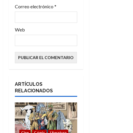
s
Correo electrónico
*
Web
ARTÍCULOS
RELACIONADOS
Cine
Cómic
Literatura