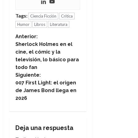
Tags:
Ciencia Ficción
Crítica
Humor
Libros
Literatura
N
Anterior:
Sherlock Holmes en el
a
cine, el cómic y la
televisión, lo básico para
v
todo fan
e
Siguiente:
007 First Light: el origen
g
de James Bond llega en
2026
a
c
i
Deja una respuesta