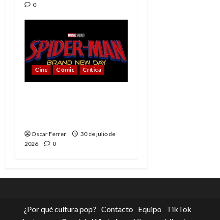
0
Cine
Cómic
Crítica
Spider-Man: Brand New
Day, mejor de lo
esperado
Oscar Ferrer
30 de julio de
2026
0
¿Por qué cultura pop?
Contacto
Equipo
TikTok