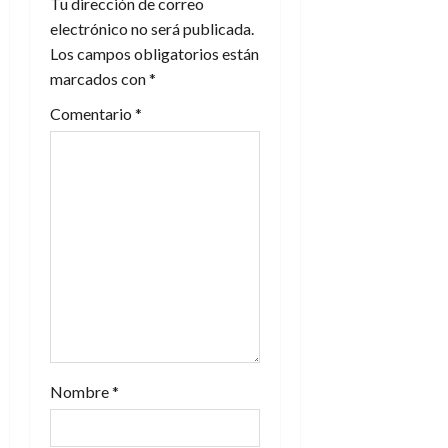
Tu dirección de correo
ó
electrónico no será publicada.
n
Los campos obligatorios están
marcados con
*
d
Comentario
*
e
e
n
t
r
a
d
Nombre
*
a